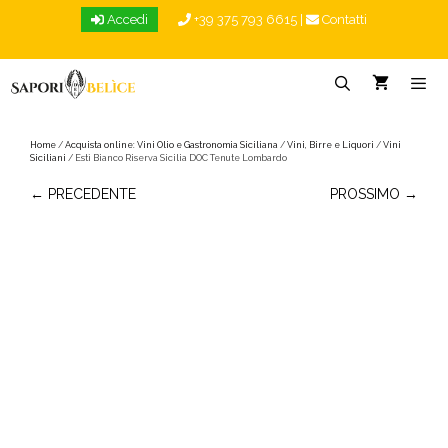
Vai
Accedi
+39 375 793 6615
|
Contatti
al
contenuto
Menu
Home
/
Acquista online: Vini Olio e Gastronomia Siciliana
/
Vini, Birre e Liquori
/
Vini
Siciliani
/ Estì Bianco Riserva Sicilia DOC Tenute Lombardo
← PRECEDENTE
PROSSIMO →