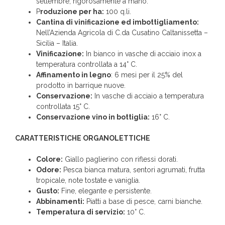
settembre, rigorosamente a mano.
P
roduzione per ha:
100 q.li.
Cantina di vinificazione ed imbottigliamento:
Nell’Azienda Agricola di C.da Cusatino Caltanissetta –
Sicilia – Italia.
Vinificazione:
In bianco in vasche di acciaio inox a
temperatura controllata a 14° C.
Affinamento in legno
: 6 mesi per il 25% del
prodotto in barrique nuove.
Conservazione:
In vasche di acciaio a temperatura
controllata 15° C.
Conservazione vino in bottiglia:
16° C.
CARATTERISTICHE ORGANOLETTICHE
Colore:
Giallo paglierino con riflessi dorati.
Odore:
Pesca bianca matura, sentori agrumati, frutta
tropicale, note tostate e vaniglia.
Gusto:
Fine, elegante e persistente.
Abbinamenti:
Piatti a base di pesce, carni bianche.
Temperatura di servizio:
10° C.