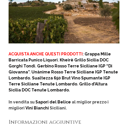
ACQUISTA ANCHE QUESTI PRODOTTI
:
Grappa Mille
Barricata Punico Liquori
.
Kheirè Grillo Sicilia DOC
Gorghi Tondi
.
Gerbino Rosso Terre Siciliane IGP “Di
Giovanna”
.
Unànime Rosso Terre Siciliane IGP Tenute
Lombardo
.
Sualtezza 650 Brut Vino Spumante IGP
Terre Siciliane Tenute Lombardo
.
Grillo d’Altura
Sicilia DOC Tenute Lombardo
.
In vendita su
Sapori del Belice
al miglior prezzo i
migliori
Vini Bianchi
Siciliani.
Informazioni aggiuntive