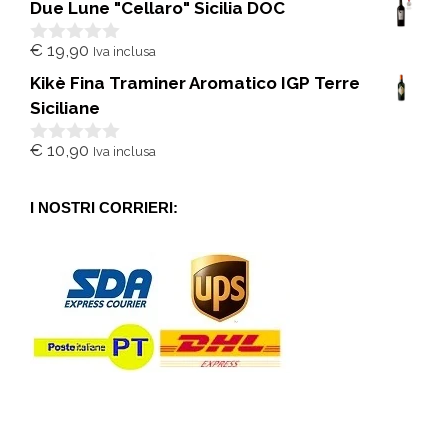
Due Lune "Cellaro" Sicilia DOC
u
5
€
19,90
Iva inclusa
0
s
Kikè Fina Traminer Aromatico IGP Terre
u
5
Siciliane
€
10,90
Iva inclusa
0
s
u
5
I NOSTRI CORRIERI: