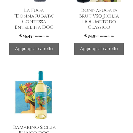
La Fuga
Donnafugata
“Donnafugata”
Brut VSQ Sicilia
Contessa
DOC Metodo
Entellina DOC
Classico
€
15,49
€
34,90
Iva inclusa
Iva inclusa
Aggiungi al carrello
Aggiungi al carrello
Damarino Sicilia
Bianco DOC