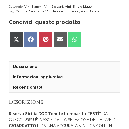
Sicilia
DOC
Categorie:
Vini Bianchi
,
Vini Siciliani
,
Vini, Birre e Liquori
Tag:
Cantine
,
Catarratto
,
Vini Tenute Lombardo
,
Vino Bianco
Tenute
Lombardo
Condividi questo prodotto:
quantità
Share
Share
Share
Share
Share
on
on
on
on
on
X
Facebook
Pinterest
Email
WhatsApp
(Twitter)
Descrizione
Informazioni aggiuntive
Recensioni (0)
Descrizione
Riserva Sicilia DOC Tenute Lombardo: “ESTÌ”
DAL
GRECO “
EGLI È
” NASCE DALLA SELEZIONE DELLE UVE DI
CATARRATTO
E DA UNA ACCURATA VINIFICAZIONE IN