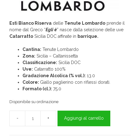
Estì Bianco Riserva
delle
Tenute Lombardo
prende il
nome dal Greco “
Egli è
” nasce dalla selezione delle uve
Catarratto
Sicilia DOC affinate in
barrique.
Cantina:
Tenute Lombardo
Zona:
Sicilia – Caltanissetta
Classificazione:
Sicilia DOC
Uve:
Catarratto 100%
Gradazione Alcolica (% vol.):
13.0
Colore:
Giallo paglierino con riflessi dorati.
Formato (cl.):
75.0
Disponibile su ordinazione
Aggiungi al carrello
Estì
Bianco
Riserva