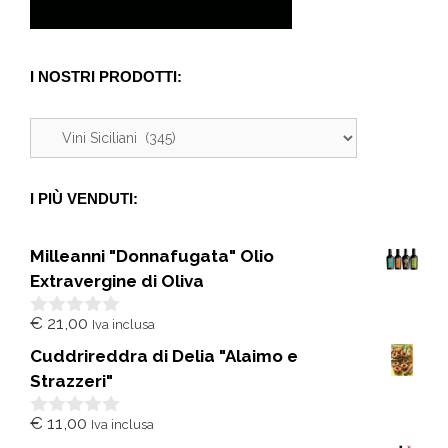
I NOSTRI PRODOTTI:
I PIÙ VENDUTI:
Milleanni "Donnafugata" Olio
Extravergine di Oliva
€
21,00
Iva inclusa
0
s
Cuddrireddra di Delia "Alaimo e
u
5
Strazzeri"
€
11,00
Iva inclusa
0
s