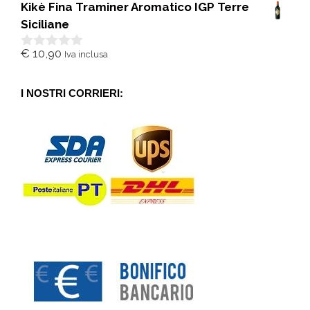
Kikè Fina Traminer Aromatico IGP Terre
u
5
Siciliane
€
10,90
Iva inclusa
0
s
u
5
I NOSTRI CORRIERI: