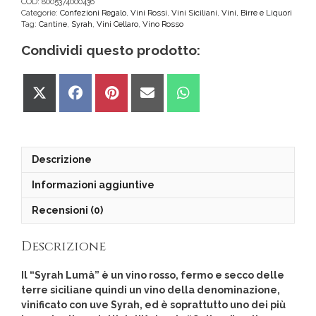
IGP
COD:
8005374000436
Categorie:
Confezioni Regalo
,
Vini Rossi
,
Vini Siciliani
,
Vini, Birre e Liquori
"Cellaro"
Tag:
Cantine
,
Syrah
,
Vini Cellaro
,
Vino Rosso
quantità
Condividi questo prodotto:
Share
Share
Share
Share
Share
on
on
on
on
on
X
Facebook
Pinterest
Email
WhatsApp
(Twitter)
Descrizione
Informazioni aggiuntive
Recensioni (0)
Descrizione
Il “Syrah Lumà” è un vino rosso, fermo e secco delle
terre siciliane quindi un vino della denominazione,
vinificato con uve Syrah, ed è soprattutto uno dei più