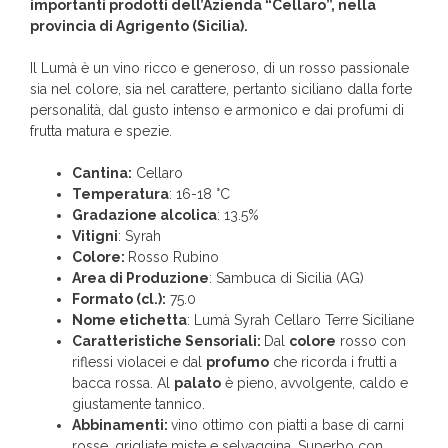
importanti prodotti dell’Azienda “Cellaro”, nella
provincia di Agrigento (Sicilia).
Il Lumà è un vino ricco e generoso, di un rosso passionale
sia nel colore, sia nel carattere, pertanto siciliano dalla forte
personalità, dal gusto intenso e armonico e dai profumi di
frutta matura e spezie.
Cantina:
Cellaro
Temperatura
: 16-18 °C
Gradazione alcolica
: 13.5%
Vitigni
: Syrah
Colore:
Rosso Rubino
Area di Produzione
: Sambuca di Sicilia (AG)
Formato (cl.):
75.0
Nome etichetta
: Lumà Syrah Cellaro Terre Siciliane
Caratteristiche Sensoriali:
Dal
colore
rosso con
riflessi violacei e dal
profumo
che ricorda i frutti a
bacca rossa. Al
palato
è pieno, avvolgente, caldo e
giustamente tannico.
Abbinamenti:
vino ottimo con piatti a base di carni
rosse, grigliate miste e selvaggina. Superbo con