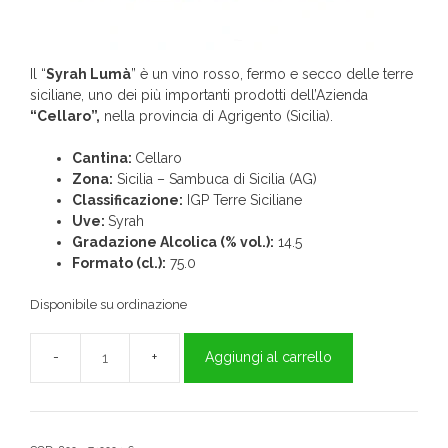
Il “
Syrah Lumà
” è un vino rosso, fermo e secco delle terre
siciliane, uno dei più importanti prodotti dell’Azienda
“Cellaro”,
nella provincia di Agrigento (Sicilia).
Cantina:
Cellaro
Zona:
Sicilia – Sambuca di Sicilia (AG)
Classificazione:
IGP Terre Siciliane
Uve:
Syrah
Gradazione Alcolica (% vol.):
14.5
Formato (cl.):
75.0
Disponibile su ordinazione
Aggiungi al carrello
Lumà
Syrah
Terre
Siciliane