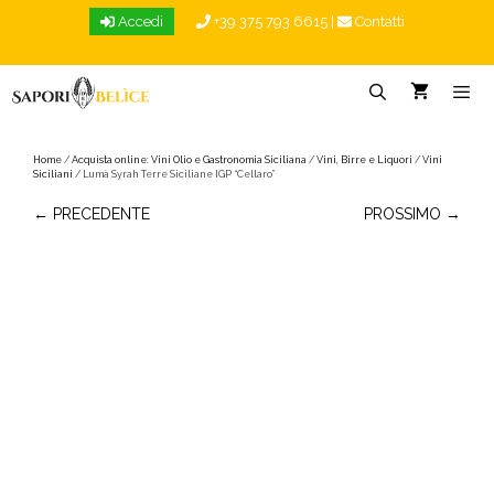
Vai
Accedi
+39 375 793 6615
|
Contatti
al
contenuto
Menu
Home
/
Acquista online: Vini Olio e Gastronomia Siciliana
/
Vini, Birre e Liquori
/
Vini
Siciliani
/ Lumà Syrah Terre Siciliane IGP “Cellaro”
← PRECEDENTE
PROSSIMO →