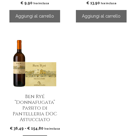
€
9,90
€
13,90
Iva inclusa
Iva inclusa
Aggiungi al carrello
Aggiungi al carrello
Questo
prodotto
ha
più
varianti.
Le
opzioni
possono
essere
Ben Ryé
scelte
“Donnafugata”
nella
Passito di
pagina
Pantelleria DOC
del
Astucciato
prodotto
Fascia
€
36,49
-
€
154,80
Iva inclusa
di