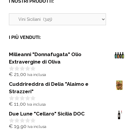
I NOSTRI PRODOTTI:
I PIÙ VENDUTI:
Milleanni "Donnafugata" Olio
Extravergine di Oliva
€
21,00
Iva inclusa
0
s
Cuddrireddra di Delia "Alaimo e
u
5
Strazzeri"
€
11,00
Iva inclusa
0
s
Due Lune "Cellaro" Sicilia DOC
u
5
€
19,90
Iva inclusa
0
s