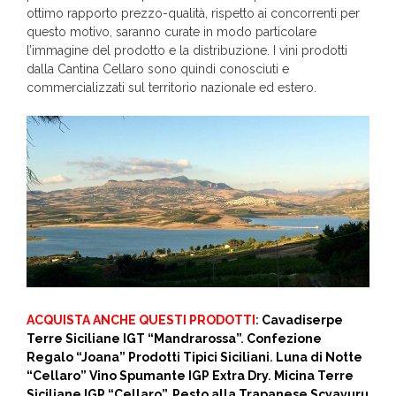
ottimo rapporto prezzo-qualità, rispetto ai concorrenti per
questo motivo, saranno curate in modo particolare
l’immagine del prodotto e la distribuzione. I vini prodotti
dalla Cantina Cellaro sono quindi conosciuti e
commercializzati sul territorio nazionale ed estero.
ACQUISTA ANCHE QUESTI PRODOTTI
:
Cavadiserpe
Terre Siciliane IGT “Mandrarossa”
.
Confezione
Regalo “Joana” Prodotti Tipici Siciliani
.
Luna di Notte
“Cellaro” Vino Spumante IGP Extra Dry
.
Micina Terre
Siciliane IGP “Cellaro”
.
Pesto alla Trapanese Scyavuru