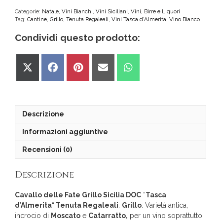
Grillo
Sicilia
Categorie:
Natale
,
Vini Bianchi
,
Vini Siciliani
,
Vini, Birre e Liquori
Tag:
Cantine
,
Grillo
,
Tenuta Regaleali
,
Vini Tasca d'Almerita
,
Vino Bianco
DOC
Tasca
Condividi questo prodotto:
d'Almerita
quantità
Share
Share
Share
Share
Share
on
on
on
on
on
X
Facebook
Pinterest
Email
WhatsApp
(Twitter)
Descrizione
Informazioni aggiuntive
Recensioni (0)
Descrizione
Cavallo delle Fate Grillo Sicilia DOC
“
Tasca
d’Almerita
“
Tenuta Regaleali
.
Grillo
: Varietà antica,
incrocio di
Moscato
e
Catarratto,
per un vino soprattutto