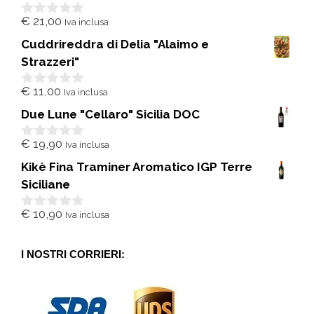
€
21,00
Iva inclusa
0
s
Cuddrireddra di Delia "Alaimo e
u
5
Strazzeri"
€
11,00
Iva inclusa
0
s
Due Lune "Cellaro" Sicilia DOC
u
5
€
19,90
Iva inclusa
0
s
Kikè Fina Traminer Aromatico IGP Terre
u
5
Siciliane
€
10,90
Iva inclusa
0
s
u
5
I NOSTRI CORRIERI: