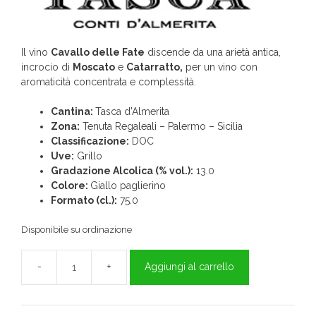
Il vino
Cavallo delle Fate
discende da una arietà antica,
incrocio di
Moscato
e
Catarratto,
per un vino con
aromaticità concentrata e complessità.
Cantina:
Tasca d’Almerita
Zona:
Tenuta Regaleali – Palermo – Sicilia
Classificazione:
DOC
Uve:
Grillo
Gradazione Alcolica (% vol.):
13.0
Colore:
Giallo paglierino
Formato (cl.):
75.0
Disponibile su ordinazione
Aggiungi al carrello
Cavallo
delle
Fate