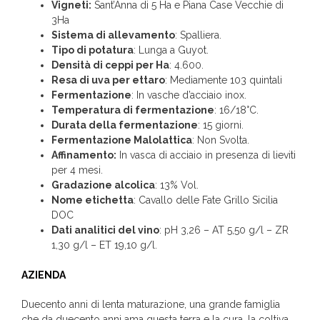
Vigneti:
Sant’Anna di 5 Ha e Piana Case Vecchie di
3Ha
Sistema di allevamento
: Spalliera.
Tipo di potatura
: Lunga a Guyot.
Densità di ceppi per Ha
: 4.600.
Resa di uva per ettaro
: Mediamente 103 quintali
Fermentazione
: In vasche d’acciaio inox.
Temperatura di fermentazione
: 16/18°C.
Durata della fermentazione
: 15 giorni.
Fermentazione Malolattica
: Non Svolta.
Affinamento:
In vasca di acciaio in presenza di lieviti
per 4 mesi.
Gradazione alcolica
: 13% Vol.
Nome etichetta
: Cavallo delle Fate Grillo Sicilia
DOC
Dati analitici del vino
: pH 3,26 – AT 5,50 g/l – ZR
1,30 g/l – ET 19,10 g/l.
AZIENDA
Duecento anni di lenta maturazione, una grande famiglia
che da duecento anni ama questa terra e la cura, la coltiva,