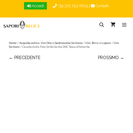
Vai
Accedi
+39 375 793 6615
|
Contatti
al
contenuto
Menu
Home
/
Acquista online: Vini Olio e Gastronomia Siciliana
/
Vini, Birre e Liquori
/
Vini
Siciliani
/ Cavallo delle Fate Grillo Sicilia DOC Tasca d’Almerita
← PRECEDENTE
PROSSIMO →