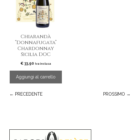
Chiarandà
“Donnafugata”
Chardonnay
Sicilia DOC
€
33,90
Iva inclusa
Aggiungi al carrello
← PRECEDENTE
PROSSIMO →