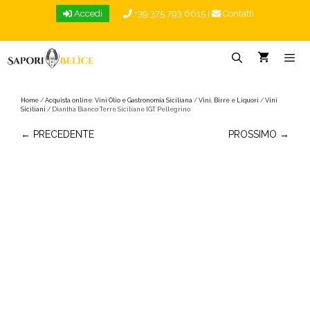
Vai
Accedi
+39 375 793 6615
|
Contatti
al
contenuto
Menu
Home
/
Acquista online: Vini Olio e Gastronomia Siciliana
/
Vini, Birre e Liquori
/
Vini
Siciliani
/ Dianthà Bianco Terre Siciliane IGT Pellegrino
← PRECEDENTE
PROSSIMO →