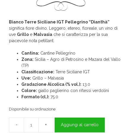
Bianco Terre Siciliane IGT Pellegrino “Dianthà”
significa fiore divino. Leggero, etereo, floreale, un vino di
uve
Grillo
e
Malvasia
che si caratterizza per la sua
piacevole nota petillant.
Cantina:
Cantine Pellegrino
Zona:
Sicilia – Agro di Petrosino e Mazara del Vallo
(TP)
Classificazione:
Terre Siciliane IGT
Uve:
Grillo – Malvasia
Gradazione Alcolica (% vol.):
13.0
Colore:
giallo paglierino con riflessi verdolini
Formato (cl.):
75.0
Disponibile su ordinazione
Aggiungi al carrello
Dianthà