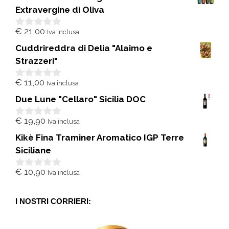
Extravergine di Oliva
€
21,00
Iva inclusa
0
s
Cuddrireddra di Delia "Alaimo e
u
5
Strazzeri"
€
11,00
Iva inclusa
0
s
Due Lune "Cellaro" Sicilia DOC
u
5
€
19,90
Iva inclusa
0
s
Kikè Fina Traminer Aromatico IGP Terre
u
5
Siciliane
€
10,90
Iva inclusa
0
s
u
5
I NOSTRI CORRIERI: