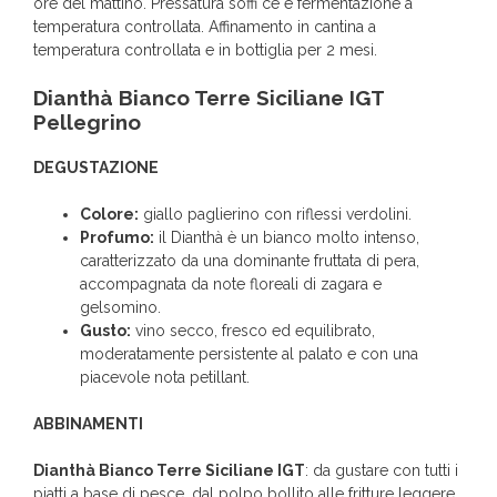
ore del mattino. Pressatura soffi ce e fermentazione a
temperatura controllata. Affinamento in cantina a
temperatura controllata e in bottiglia per 2 mesi.
Dianthà Bianco Terre Siciliane IGT
Pellegrino
DEGUSTAZIONE
Colore:
giallo paglierino con riflessi verdolini.
Profumo:
il Dianthà è un bianco molto intenso,
caratterizzato da una dominante fruttata di pera,
accompagnata da note floreali di zagara e
gelsomino.
Gusto:
vino secco, fresco ed equilibrato,
moderatamente persistente al palato e con una
piacevole nota petillant.
ABBINAMENTI
Dianthà Bianco Terre Siciliane IGT
: da gustare con tutti i
piatti a base di pesce, dal polpo bollito alle fritture leggere,