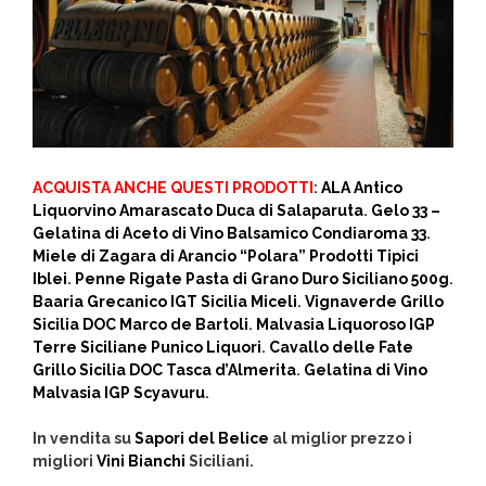
ACQUISTA ANCHE QUESTI PRODOTTI
:
ALA Antico
Liquorvino Amarascato Duca di Salaparuta
.
Gelo 33 –
Gelatina di Aceto di Vino Balsamico Condiaroma 33
.
Miele di Zagara di Arancio “Polara” Prodotti Tipici
Iblei
.
Penne Rigate Pasta di Grano Duro Siciliano 500g
.
Baaria Grecanico IGT Sicilia Miceli
.
Vignaverde Grillo
Sicilia DOC Marco de Bartoli
.
Malvasia Liquoroso IGP
Terre Siciliane Punico Liquori
.
Cavallo delle Fate
Grillo Sicilia DOC Tasca d’Almerita
.
Gelatina di Vino
Malvasia IGP Scyavuru
.
In vendita su
Sapori del Belice
al miglior prezzo i
migliori
Vini Bianchi
Siciliani.