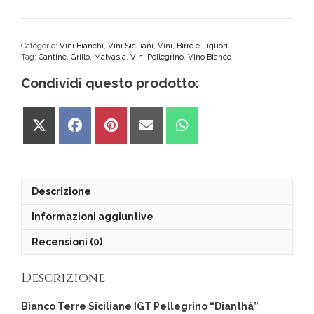
Bianco
Terre
Siciliane
IGT
Categorie:
Vini Bianchi
,
Vini Siciliani
,
Vini, Birre e Liquori
Tag:
Cantine
,
Grillo
,
Malvasia
,
Vini Pellegrino
,
Vino Bianco
Pellegrino
quantità
Condividi questo prodotto:
Share
Share
Share
Share
Share
on
on
on
on
on
X
Facebook
Pinterest
Email
WhatsApp
(Twitter)
Descrizione
Informazioni aggiuntive
Recensioni (0)
Descrizione
Bianco Terre Siciliane IGT Pellegrino “Dianthà”