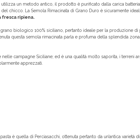
tilizza un metodo antico, il prodotto è purificato dalla carica batteri
e del chicco. La Semola Rimacinata di Grano Duro è sicuramente ideal
 fresca ripiena.
i grano biologico 100% siciliano, pertanto ideale per la produzione d
 ottenuta questa semola rimacinata parla e profuma della splendida zona 
nelle campagne Siciliane; ed è una qualità molto saporita, i terreni arg
colarmente apprezzati.
pasta è quella di Perciasacchi, ottenuta pertanto da un’antica varietà di