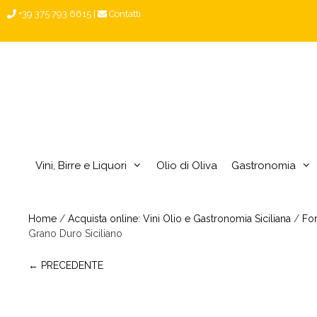
Vai
+39 375 793 6615
|
Contatti
al
contenuto
Vini, Birre e Liquori
Olio di Oliva
Gastronomia
Home
/
Acquista online: Vini Olio e Gastronomia Siciliana
/
For
Grano Duro Siciliano
← PRECEDENTE