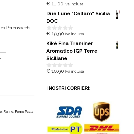
€
11,00
Iva inclusa
0
s
Due Lune "Cellaro" Sicilia
u
5
DOC
tica Perciasacchi
€
19,90
Iva inclusa
0
s
Kikè Fina Traminer
u
5
Aromatico IGP Terre
Siciliane
€
10,90
Iva inclusa
0
s
u
5
I NOSTRI CORRIERI:
ro
,
Farine
,
Forno Pasta