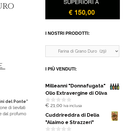
uro
I NOSTRI PRODOTTI:
I PIÙ VENDUTI:
Milleanni "Donnafugata"
Olio Extravergine di Oliva
ini del Ponte”
€
21,00
Iva inclusa
0
ne di lievitati
s
che dal profumo
Cuddrireddra di Delia
u
5
"Alaimo e Strazzeri"