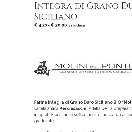
Integra di Grano D
Siciliano
Fascia
€
4,30
-
€
20,00
Iva inclusa
di
prezzo:
da
€ 4,30
a
€ 20,00
Farina Integra di Grano Duro Siciliano BIO “Mol
varietà antica
Perciasacchi.
Adatta per la preparazio
integrali. È una farina soffice ricca di note aromati
gradevole.