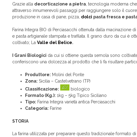
Grazie alla
decorticazione a pietra
, tecnologia moderna che u
attraverso innumerevoli passaggi per raggiungere solo il cuor
produzione in casa di pane, pizza,
dolci
pasta fresca e pasta
Farina Integra BIO di Perciasacchi ottenuta dalla macinazione d
e pasta artigianale stampata e trafilata. Il grano duro da cui è
coltivato; La
Valle del Belìce
.
I Grani Biologici
da cui si ottiene questa semola sono coltivate 
conferiscono una dolcezza al prodotto che li fa risultare parti
Produttore:
Molini del Ponte
Zona:
Sicilia – Castelvetrano (TP)
Classificazione:
biologico
Formato (Kg.):
1kg – 5kg Tipico Siciliano
Tipo:
Farina Integra varietà antica Perciasacchi
Categoria:
Farine
STORIA
La farina utilizzata per preparare questo tradizionale formato di 