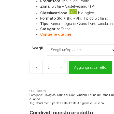
Produttore:
Molini del Ponte
Zona:
Sicilia – Castelvetrano (TP)
Classificazione:
biologico
Formato (Kg.):
1kg – 5kg Tipico Siciliano
Tipo:
Farina Integra di Grano Duro varietà an
Categoria:
Farine
Contiene glutine
Scegli
Aggiungi al carrello
Perciasacchi
BIO
Farina
Integra
di
COD:
800183
Categorie:
Biologico
,
Farina di Grani Antichi
,
Farina di Grano Du
Grano
e Farine
Duro
Tag:
Condimenti per la Pasta
,
Pasta Artigianale Siciliana
Siciliano
Condividi questo prodotto:
quantità