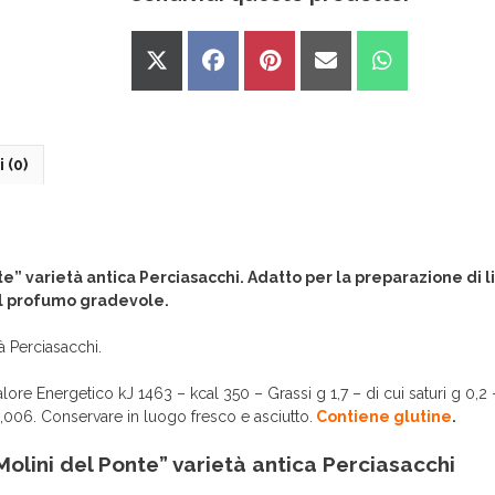
Share
Share
Share
Share
Share
on
on
on
on
on
X
Facebook
Pinterest
Email
WhatsApp
(Twitter)
 (0)
te” varietà antica Perciasacchi. Adatto per la preparazione di li
dal profumo gradevole.
à Perciasacchi.
alore Energetico kJ 1463 – kcal 350 – Grassi g 1,7 – di cui saturi g 0,2 
 0,006. Conservare in luogo fresco e asciutto.
Contiene glutine
.
Molini del Ponte” varietà antica Perciasacchi