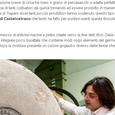
zione breve di circa tre mesi, il grano di perciasacchi si adatta perfet
cia di tanti coltivatori sta quindi tornando ad essere prodotto in manier
cia di Trapani dove tanti piccoli produttori hanno sostenuto questo tip
di Castelvetrano
che tanto ha fatto per portare avanti questa filosofia
r mezzo di antiche macine a pietra create verso la fine dell’ 800. Dall
na integrale poco burattata che contiene molti oligo elementi del germ
 dopo la molitura presenta un colore grigiastro diverso dalle farine che