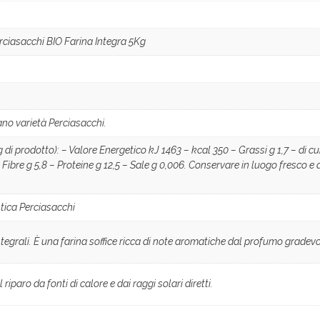
erciasacchi BIO Farina Integra 5Kg
ano varietà Perciasacchi.
g di prodotto): – Valore Energetico kJ 1463 – kcal 350 – Grassi g 1,7 – di cui
– Fibre g 5,8 – Proteine g 12,5 – Sale g 0,006. Conservare in luogo fresco e
tica Perciasacchi
integrali. È una farina soffice ricca di note aromatiche dal profumo gradevo
iparo da fonti di calore e dai raggi solari diretti.