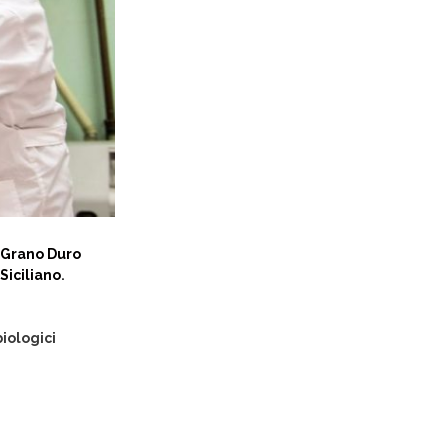
i Grano Duro
Siciliano
.
biologici