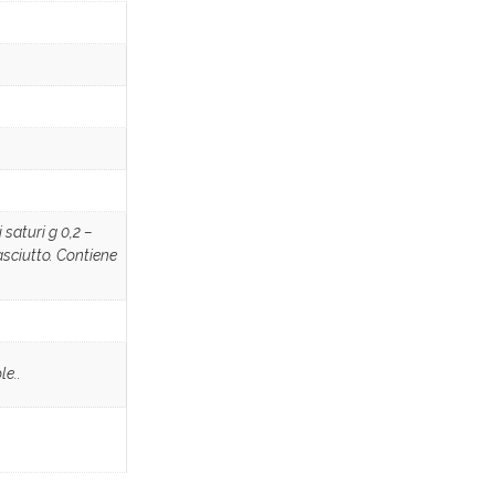
 saturi g 0,2 –
 asciutto. Contiene
le..