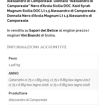
Alessandro di Camporeale
.
Donnatà “Alessandro di
Camporeale” Nero d’Avola Sicilia DOC
.
Kaid Syrah
Magnum Sicilia DOC Lt 1,5 Alessandro di Camporeale
.
Donnatà Nero d’Avola Magnum Lt 1,5 Alessandro di
Camporeale
.
In vendita su
Sapori del Belice
al miglior prezzo i
migliori
Vini Bianchi
di Sicilia.
Informazioni aggiuntive
Peso
1,416 kg
ANNO
Catarratto cl.75 x 1 Btg 2015, cl.75 x 6 Btg box legno 2017,
cl.75 x 6 Btg box legno 2016, cl.75 x 6 Btg box legno 2018
Produttore
Alessandro di Camporeale