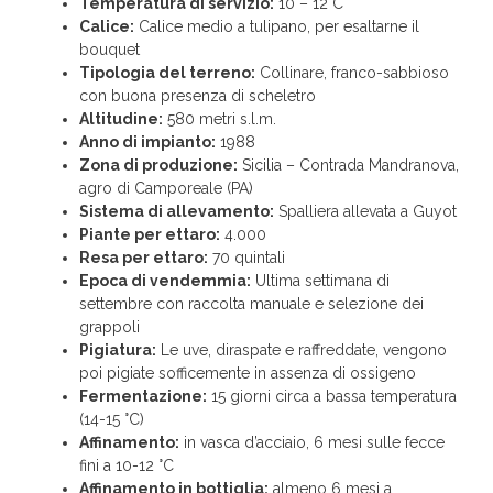
Temperatura di servizio:
10 – 12°C
Calice:
Calice medio a tulipano, per esaltarne il
bouquet
Tipologia del terreno:
Collinare, franco-sabbioso
con buona presenza di scheletro
Altitudine:
580 metri s.l.m.
Anno di impianto:
1988
Zona di produzione:
Sicilia – Contrada Mandranova,
agro di Camporeale (PA)
Sistema di allevamento:
Spalliera allevata a Guyot
Piante per ettaro:
4.000
Resa per ettaro:
70 quintali
Epoca di vendemmia:
Ultima settimana di
settembre con raccolta manuale e selezione dei
grappoli
Pigiatura:
Le uve, diraspate e raffreddate, vengono
poi pigiate sofficemente in assenza di ossigeno
Fermentazione:
15 giorni circa a bassa temperatura
(14-15 °C)
Affinamento:
in vasca d’acciaio, 6 mesi sulle fecce
fini a 10-12 °C
Affinamento in bottiglia:
almeno 6 mesi a