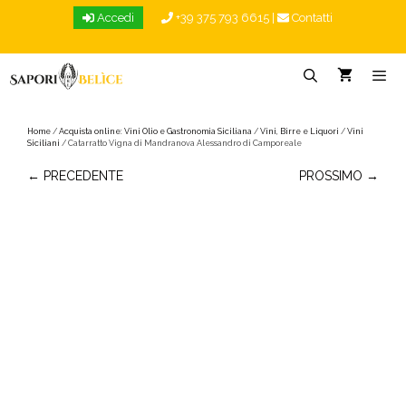
Vai
Accedi
+39 375 793 6615
|
Contatti
al
contenuto
Menu
Home
/
Acquista online: Vini Olio e Gastronomia Siciliana
/
Vini, Birre e Liquori
/
Vini
Siciliani
/ Catarratto Vigna di Mandranova Alessandro di Camporeale
← PRECEDENTE
PROSSIMO →