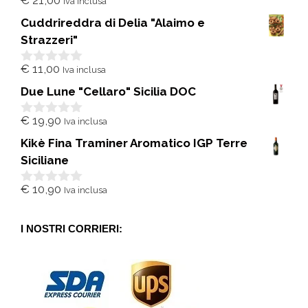
€
21,00
Iva inclusa
0
s
Cuddrireddra di Delia "Alaimo e
u
5
Strazzeri"
€
11,00
Iva inclusa
0
s
Due Lune "Cellaro" Sicilia DOC
u
5
€
19,90
Iva inclusa
0
s
Kikè Fina Traminer Aromatico IGP Terre
u
5
Siciliane
€
10,90
Iva inclusa
0
s
u
5
I NOSTRI CORRIERI: