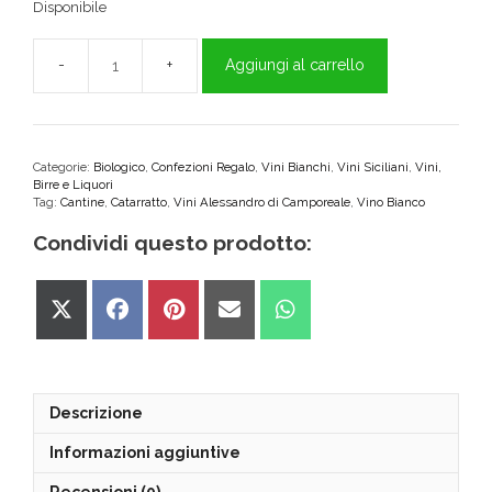
Disponibile
Aggiungi al carrello
Catarratto
Vigna
di
Mandranova
Alessandro
Categorie:
Biologico
,
Confezioni Regalo
,
Vini Bianchi
,
Vini Siciliani
,
Vini,
Birre e Liquori
di
Tag:
Cantine
,
Catarratto
,
Vini Alessandro di Camporeale
,
Vino Bianco
Camporeale
quantità
Condividi questo prodotto:
Share
Share
Share
Share
Share
on
on
on
on
on
X
Facebook
Pinterest
Email
WhatsApp
(Twitter)
Descrizione
Informazioni aggiuntive
Recensioni (0)