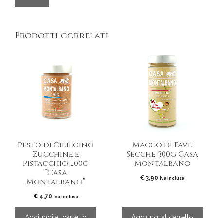
Prodotti correlati
Pesto di Ciliegino
Macco di Fave
Zucchine e
Secche 300g Casa
Pistacchio 200g
Montalbano
“Casa
€
3,90
Iva inclusa
Montalbano”
€
4,70
Iva inclusa
Aggiungi al carrello
Aggiungi al carrello