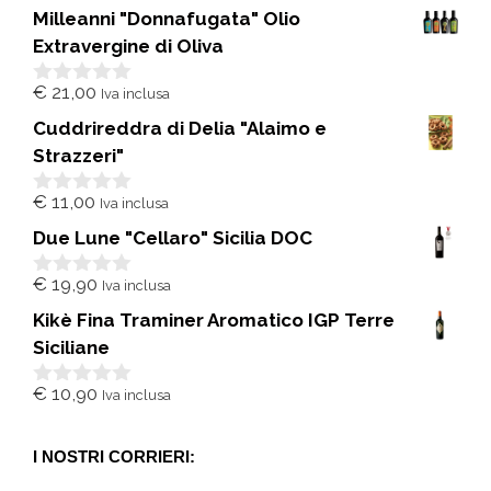
Milleanni "Donnafugata" Olio
Extravergine di Oliva
€
21,00
Iva inclusa
0
s
Cuddrireddra di Delia "Alaimo e
u
5
Strazzeri"
€
11,00
Iva inclusa
0
s
Due Lune "Cellaro" Sicilia DOC
u
5
€
19,90
Iva inclusa
0
s
Kikè Fina Traminer Aromatico IGP Terre
u
5
Siciliane
€
10,90
Iva inclusa
0
s
u
5
I NOSTRI CORRIERI: