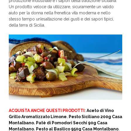
produzione industriale e i sapori della tradizione siciliana.
Un prodotto veloce da utilizzare, sicuramente un valido
aiuto per la donna nella frenetica vita moderna e nello
stesso tempo un’esaltazione dei gusti e dei sapori tipici,
della terra di Sicilia.
ACQUISTA ANCHE QUESTI PRODOTTI
:
Aceto di Vino
Grillo Aromatizzato Limone
.
Pesto Siciliano 200g Casa
Montalbano
.
Patè di Pomodori Secchi 90g Casa
Montalbano
.
Pesto al Basilico 950g Casa Montalbano
.