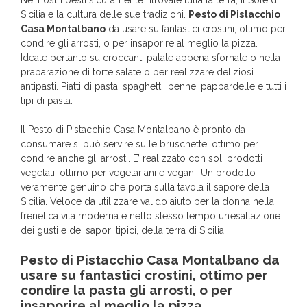
Nei nostri pesti sicuramente ritrovate tutta la terra, il Sole di
Sicilia e la cultura delle sue tradizioni.
Pesto di Pistacchio
Casa Montalbano
da usare su fantastici crostini, ottimo per
condire gli arrosti, o per insaporire al meglio la pizza.
Ideale pertanto su croccanti patate appena sfornate o nella
praparazione di torte salate o per realizzare deliziosi
antipasti. Piatti di pasta, spaghetti, penne, pappardelle e tutti i
tipi di pasta.
Il Pesto di Pistacchio Casa Montalbano è pronto da
consumare si può servire sulle bruschette, ottimo per
condire anche gli arrosti. E’ realizzato con soli prodotti
vegetali, ottimo per vegetariani e vegani. Un prodotto
veramente genuino che porta sulla tavola il sapore della
Sicilia. Veloce da utilizzare valido aiuto per la donna nella
frenetica vita moderna e nello stesso tempo un’esaltazione
dei gusti e dei sapori tipici, della terra di Sicilia.
Pesto di Pistacchio Casa Montalbano
da
usare su fantastici crostini, ottimo per
condire la pasta gli arrosti, o per
insaporire al meglio la pizza.