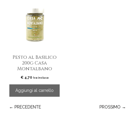
Pesto al Basilico
200g Casa
Montalbano
€
4,70
Iva inclusa
Aggiungi al carrello
← PRECEDENTE
PROSSIMO →