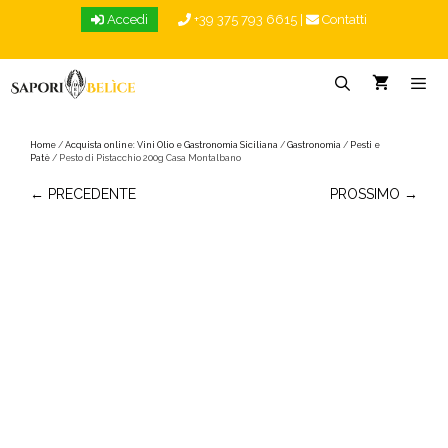
Vai
Accedi
+39 375 793 6615
|
Contatti
al
contenuto
Menu
Home
/
Acquista online: Vini Olio e Gastronomia Siciliana
/
Gastronomia
/
Pesti e
Patè
/ Pesto di Pistacchio 200g Casa Montalbano
← PRECEDENTE
PROSSIMO →