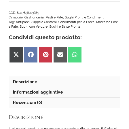
Pistacchio
200g
Casa
COD:
8027836023685
Categorie:
Gastronomia
,
Pesti e Patè
,
Sughi Pronti e Condimenti
Montalbano
Tag:
Antipasti Zuppe e Contorni
,
Condimenti per la Pasta
,
Mostarde Pesti
quantità
e Patè
,
Sughi con Verdure
,
Sughi e Salse Pronte
Condividi questo prodotto:
Share
Share
Share
Share
Share
on
on
on
on
on
X
Facebook
Pinterest
Email
WhatsApp
(Twitter)
Descrizione
Informazioni aggiuntive
Recensioni (0)
Descrizione