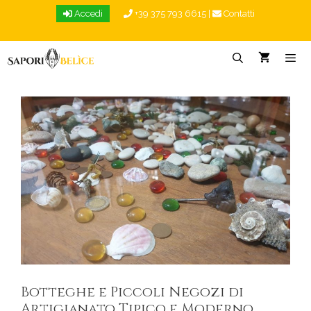
Vai
Accedi
+39 375 793 6615
|
Contatti
al
contenuto
Menu
Botteghe e Piccoli Negozi di
Artigianato Tipico e Moderno