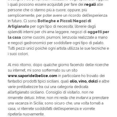
i quali possono essere acquistati per fare dei
regali
alle
persone che ci stanno più a cuore, oppure, più
semplicemente, per poter avere un ricordo dell’esperienza
in futuro. Ci sono
Botteghe e Piccoli Negozi di
Artigianato
per ogni tipo di necessità; librerie dagli
splenditi interni per chi ama leggere, negozi di
oggetti per
la casa
come cuscini, piumoni, lenzuola realizzate a mano
e negozi gastronomici per soddisfare ogni tipo di palato.
Tutti pezzi unici poichè ogni artista utilizza le sue tecniche e
i suoi colori.
Al mio ritorno, dopo qualche giorno facendo delle ricerche
su internet, mi sono soffermato su un sito
www.saporidelbelice.com
in particolare ho trovato dei
fantastici prodotti tipici siciliani, quali
olio,
vino,
dolci
e altre
varie prelibatezze tra cui una categoria dedicata
all’artigianato siciliano. Consiglio di visitarlo, non ne
rimarrete delusi. Infine, non mi resta che invitarvi a prenotare
una vacanza in Sicilia; sono sicuro che, una volta tornati a
casa, vi riterrete soddisfatti dell’esperienza e vorrete
ripeterla nuovamente.