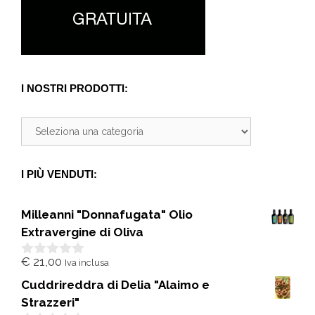
I NOSTRI PRODOTTI:
I PIÙ VENDUTI:
Milleanni "Donnafugata" Olio
Extravergine di Oliva
€
21,00
Iva inclusa
0
s
Cuddrireddra di Delia "Alaimo e
u
5
Strazzeri"