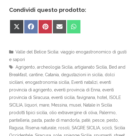
Condividi questo prodotto:
Share
Share
Share
Share
Share
on
on
on
on
on
X
Facebook
Pinterest
Email
WhatsApp
(Twitter)
Categorie
Valle del Belìce Sicilia: viaggio enogastronomico di gusti
e sapori
Tag
Agrigento
,
archeologia Sicilia
,
artigianato Sicilia
,
Bed and
Breakfast
,
cantine
,
Catania
,
degustazioni in sicilia
,
dolci
siciliani
,
enogastronomia sicilia
,
Eventi natalizi
,
eventi
provincia di agrigento
,
eventi provincia di Enna
,
eventi
provincia di Siracusa
,
eventi sicilia
,
favignana
,
hotel
,
ISOLE
SICILIA
,
liquori
,
mare
,
Messina
,
musei
,
Natale in Sicilia
prodotti tipici sicilia
,
olio extravergine di oliva
,
Palermo
,
pantelleria
,
pasta
,
paste di mandorla
,
patè
,
pesce
,
pesto
,
Ragusa
,
Riserva naturale
,
rosoli
,
SAGRE SICILIA
,
scicli
,
Sicilia
Occidentale
,
Siracusa
,
sole
,
spiagge Sicilia
,
spumanti
,
street