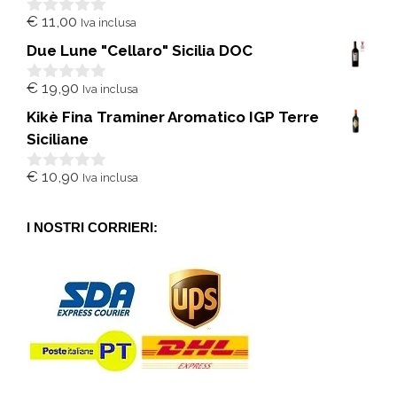
€
11,00
Iva inclusa
0
s
Due Lune "Cellaro" Sicilia DOC
u
5
€
19,90
Iva inclusa
0
s
Kikè Fina Traminer Aromatico IGP Terre
u
5
Siciliane
€
10,90
Iva inclusa
0
s
u
5
I NOSTRI CORRIERI: