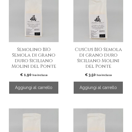
Semolino BIO
CusCus BIO Semola
Semola di grano
di grano duro
duro Siciliano
Siciliano Molini
Molini del Ponte
del Ponte
€
1,90
€
3,50
Iva inclusa
Iva inclusa
Aggiungi al carrello
Aggiungi al carrello
Questo
Questo
prodotto
prodotto
ha
ha
più
più