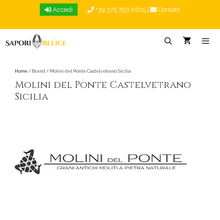
Vai
Accedi
+39 375 793 6615
|
Contatti
al
contenuto
Menu
Home
/ Brand / Molini del Ponte Castelvetrano Sicilia
Molini del Ponte Castelvetrano
Sicilia