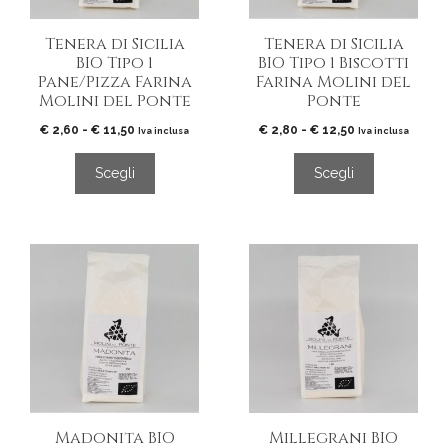
possono
possono
essere
essere
Tenera di Sicilia
Tenera di Sicilia
scelte
scelte
BIO Tipo 1
BIO Tipo 1 Biscotti
nella
nella
Pane/Pizza Farina
Farina Molini del
pagina
pagina
Molini del Ponte
Ponte
del
del
Fascia
Fascia
€
2,60
-
€
11,50
€
2,80
-
€
12,50
prodotto
prodotto
Iva inclusa
Iva inclusa
di
di
prezzo:
prezzo:
Scegli
Scegli
da
da
€ 2,60
€ 2,80
a
a
€ 11,50
€ 12,50
Questo
Questo
prodotto
prodotto
ha
ha
più
più
varianti.
varianti.
Le
Le
opzioni
opzioni
possono
possono
essere
essere
Madonita BIO
Millegrani BIO
scelte
scelte