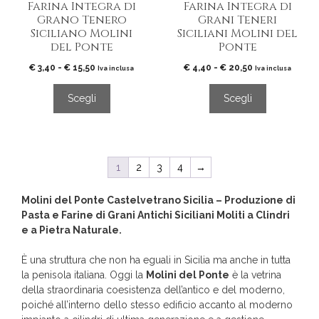
Farina Integra di
Farina Integra di
nella
nella
Grano Tenero
Grani Teneri
pagina
pagina
Siciliano Molini
Siciliani Molini del
del
del
del Ponte
Ponte
prodotto
prodotto
Fascia
Fascia
€
3,40
-
€
15,50
€
4,40
-
€
20,50
Iva inclusa
Iva inclusa
di
di
prezzo:
prezzo:
Scegli
Scegli
da
da
€ 3,40
€ 4,40
a
a
€ 15,50
€ 20,50
1
2
3
4
→
Molini del Ponte Castelvetrano Sicilia – Produzione di
Pasta e Farine di Grani Antichi Siciliani Moliti a Clindri
e a Pietra Naturale.
È una struttura che non ha eguali in Sicilia ma anche in tutta
la penisola italiana. Oggi la
Molini del Ponte
è la vetrina
della straordinaria coesistenza dell’antico e del moderno,
poiché all’interno dello stesso edificio accanto al moderno