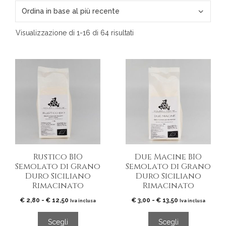
Ordina
Visualizzazione di 1-16 di 64 risultati
in
base
Questo
Questo
al
prodotto
prodotto
più
ha
ha
recente
più
più
varianti.
varianti.
Le
Le
opzioni
opzioni
possono
possono
essere
essere
Rustico BIO
Due Macine BIO
scelte
scelte
Semolato di Grano
Semolato di Grano
nella
nella
Duro Siciliano
Duro Siciliano
pagina
pagina
Rimacinato
Rimacinato
del
del
Fascia
Fascia
€
2,80
-
€
12,50
€
3,00
-
€
13,50
prodotto
prodotto
Iva inclusa
Iva inclusa
di
di
prezzo:
prezzo:
Scegli
Scegli