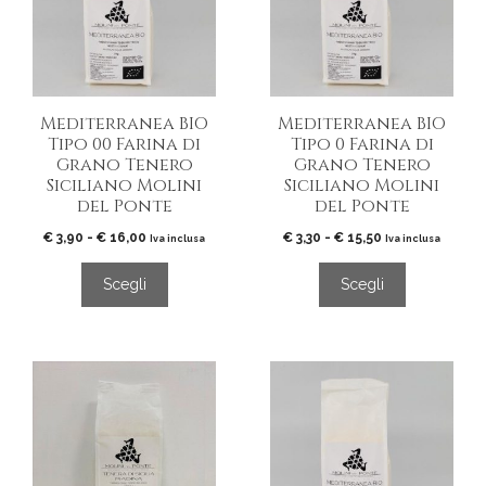
varianti.
varianti.
Le
Le
opzioni
opzioni
possono
possono
essere
essere
Mediterranea BIO
Mediterranea BIO
scelte
scelte
Tipo 00 Farina di
Tipo 0 Farina di
nella
nella
Grano Tenero
Grano Tenero
pagina
pagina
Siciliano Molini
Siciliano Molini
del
del
del Ponte
del Ponte
prodotto
prodotto
Fascia
Fascia
€
3,90
-
€
16,00
€
3,30
-
€
15,50
Iva inclusa
Iva inclusa
di
di
prezzo:
prezzo:
Scegli
Scegli
da
da
€ 3,90
€ 3,30
a
a
€ 16,00
€ 15,50
Questo
Questo
prodotto
prodotto
ha
ha
più
più
varianti.
varianti.
Le
Le