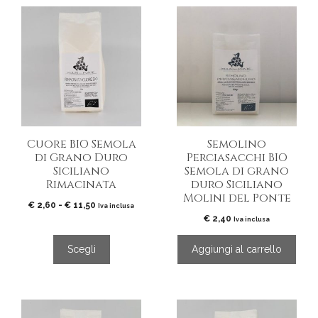
€ 12,50
€ 12,00
Questo
prodotto
ha
più
varianti.
Le
opzioni
possono
essere
Cuore BIO Semola
Semolino
scelte
di Grano Duro
Perciasacchi BIO
nella
Siciliano
Semola di grano
pagina
Rimacinata
duro Siciliano
del
Molini del Ponte
Fascia
€
2,60
-
€
11,50
prodotto
Iva inclusa
di
€
2,40
Iva inclusa
prezzo:
da
Scegli
Aggiungi al carrello
€ 2,60
a
€ 11,50