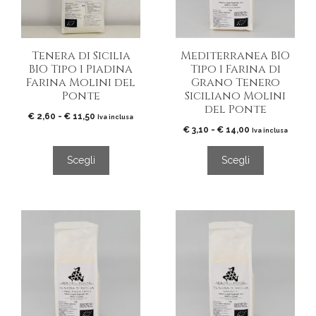
opzioni
opzioni
possono
possono
essere
essere
Tenera di Sicilia
Mediterranea BIO
scelte
scelte
BIO Tipo 1 Piadina
Tipo 1 Farina di
nella
nella
Farina Molini del
Grano Tenero
pagina
pagina
Ponte
Siciliano Molini
del
del
del Ponte
Fascia
€
2,60
-
€
11,50
prodotto
prodotto
Iva inclusa
di
Fascia
€
3,10
-
€
14,00
Iva inclusa
prezzo:
di
da
prezzo:
Scegli
Scegli
€ 2,60
da
a
€ 3,10
€ 11,50
a
€ 14,00
Questo
Questo
prodotto
prodotto
ha
ha
più
più
varianti.
varianti.
Le
Le
opzioni
opzioni