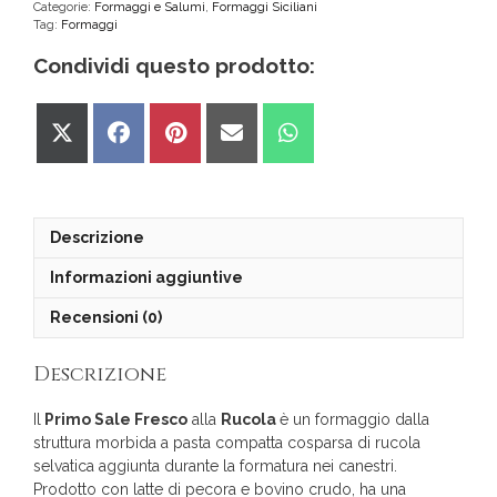
alla
Categorie:
Formaggi e Salumi
,
Formaggi Siciliani
Tag:
Formaggi
Rucola
quantità
Condividi questo prodotto:
Share
Share
Share
Share
Share
on
on
on
on
on
X
Facebook
Pinterest
Email
WhatsApp
(Twitter)
Descrizione
Informazioni aggiuntive
Recensioni (0)
Descrizione
Il
Primo Sale Fresco
alla
Rucola
è un formaggio dalla
struttura morbida a pasta compatta cosparsa di rucola
selvatica aggiunta durante la formatura nei canestri.
Prodotto con latte di pecora e bovino crudo, ha una