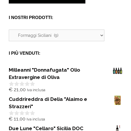
I NOSTRI PRODOTTI:
I PIÙ VENDUTI:
Milleanni "Donnafugata" Olio
Extravergine di Oliva
€
21,00
Iva inclusa
0
s
Cuddrireddra di Delia "Alaimo e
u
5
Strazzeri"
€
11,00
Iva inclusa
0
s
Due Lune "Cellaro" Sicilia DOC
u