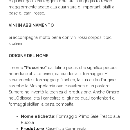
e gli intingoli. Una leggera doratura alla griglia lo rende
maggiormente adatto alla guarnitura di importanti piatti a
base di carni rosse.
VINI IN ABBINAMENTO
Si accompagna molto bene con vini rossi corposi tipici
siciliani.
ORIGINE DEL NOME
Il nome
“Pecorino”
dal latino pecus che significa pecora,
riconduce al latte ovino, da cui deriva il formaggio. E’
sicuramente il formaggio più antico, la sua culla d’origine
sarebbe la Mesopotamia ove casualmente un pastore
Sumero ne inventò la tecnica di produzione. Anche Omero
nell’Odissea, cita i canestrati di giunco quali contenitori di
formaggi siciliani a pasta compatta.
Nome etichetta
: Formaggio Primo Sale Fresco alla
Rucola
Produttore
:
Caseificio Cammarata