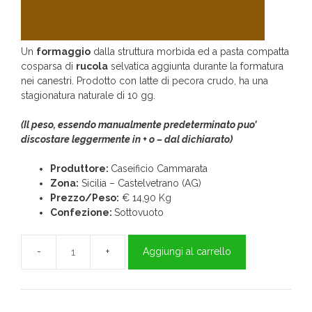
Un
formaggio
dalla struttura morbida ed a pasta compatta
cosparsa di
rucola
selvatica aggiunta durante la formatura
nei canestri. Prodotto con latte di pecora crudo, ha una
stagionatura naturale di 10 gg.
(Il peso, essendo manualmente predeterminato puo’
discostare leggermente in + o – dal dichiarato)
Produttore:
Caseificio Cammarata
Zona:
Sicilia – Castelvetrano (AG)
Prezzo/Peso:
€ 14,90 Kg
Confezione:
Sottovuoto
Aggiungi al carrello
Formaggio
Primo
Sale
Fresco