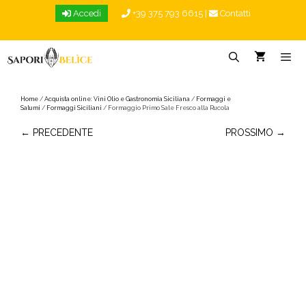
Vai
Accedi
+39 375 793 6615
|
Contatti
al
contenuto
Menu
Home
/
Acquista online: Vini Olio e Gastronomia Siciliana
/
Formaggi e
Salumi
/
Formaggi Siciliani
/ Formaggio Primo Sale Fresco alla Rucola
← PRECEDENTE
PROSSIMO →