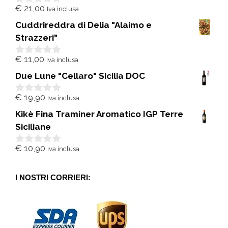
€
21,00
Iva inclusa
0
s
Cuddrireddra di Delia "Alaimo e
u
5
Strazzeri"
€
11,00
Iva inclusa
0
s
Due Lune "Cellaro" Sicilia DOC
u
5
€
19,90
Iva inclusa
0
s
Kikè Fina Traminer Aromatico IGP Terre
u
5
Siciliane
€
10,90
Iva inclusa
0
s
u
5
I NOSTRI CORRIERI: