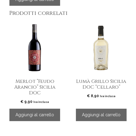
Prodotti correlati
Merlot “Feudo
Lumà Grillo Sicilia
Arancio” Sicilia
DOC “Cellaro”
DOC
€
8,90
Iva inclusa
€
9,90
Iva inclusa
Aggiungi al carrello
Aggiungi al carrello