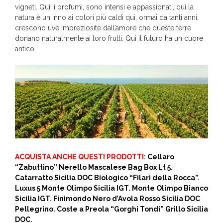
vigneti. Qui, i profumi, sono intensi e appassionati, qui la
natura è un inno ai colori più caldi qui, ormai da tanti anni,
crescono uve impreziosite dall’amore che queste terre
donano naturalmente ai loro frutti. Qui il futuro ha un cuore
antico.
ACQUISTA ANCHE QUESTI PRODOTTI
:
Cellaro
“Zabuttino” Nerello Mascalese Bag Box Lt 5
.
Catarratto Sicilia DOC Biologico “Filari della Rocca”
.
Luxus 5 Monte Olimpo Sicilia IGT
.
Monte Olimpo Bianco
Sicilia IGT
.
Finimondo Nero d’Avola Rosso Sicilia DOC
Pellegrino
.
Coste a Preola “Gorghi Tondi” Grillo Sicilia
DOC
.