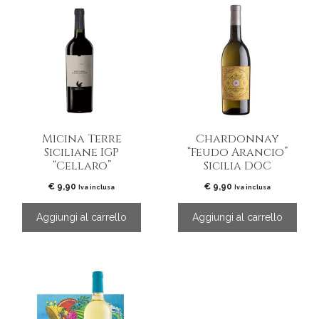
Micina Terre
Chardonnay
Siciliane IGP
“Feudo Arancio”
“Cellaro”
Sicilia DOC
€
9,90
€
9,90
Iva inclusa
Iva inclusa
Aggiungi al carrello
Aggiungi al carrello