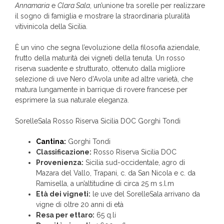
Annamaria
e
Clara Sala
, un’unione tra sorelle per realizzare
il sogno di famiglia e mostrare la straordinaria pluralità
vitivinicola della Sicilia.
È un vino che segna l’evoluzione della filosofia aziendale,
frutto della maturità dei vigneti della tenuta. Un rosso
riserva suadente e strutturato, ottenuto dalla migliore
selezione di uve Nero d’Avola unite ad altre varietà, che
matura lungamente in barrique di rovere francese per
esprimere la sua naturale eleganza.
SorelleSala Rosso Riserva Sicilia DOC Gorghi Tondi
Cantina:
Gorghi Tondi
Classificazione:
Rosso Riserva Sicilia DOC
Provenienza:
Sicilia sud-occidentale, agro di
Mazara del Vallo, Trapani, c. da San Nicola e c. da
Ramisella, a un’altitudine di circa 25 m s.l.m
Età dei vigneti:
le uve del SorelleSala arrivano da
vigne di oltre 20 anni di età
Resa per ettaro:
65 q.li