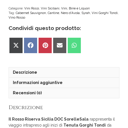
Categorie:
Vini Rossi
,
Vini Siciliani
,
Vini, Birre e Liquori
Tag:
Cabernet Sauvignon
,
Cantine
,
Nero d'Avola
,
Syrah
,
Vini Gorghi Tondi
,
Vino Rosso
Condividi questo prodotto:
Share
Share
Share
Share
Share
on
on
on
on
on
X
Facebook
Pinterest
Email
WhatsApp
(Twitter)
Descrizione
Informazioni aggiuntive
Recensioni (0)
Descrizione
Il Rosso Riserva Sicilia DOC SorelleSala
rappresenta il
viaggio intrapreso agli inizi di
Tenuta Gorghi Tondi
da