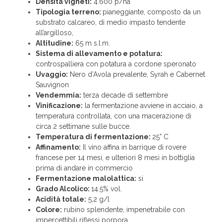
Densità vigneti:
4.600 p/ha
Tipologia terreno:
pianeggiante, composto da un
substrato calcareo, di medio impasto tendente
all’argilloso,
Altitudine:
65 m s.l.m.
Sistema di allevamento e potatura:
controspalliera con potatura a cordone speronato
Uvaggio:
Nero d’Avola prevalente, Syrah e Cabernet
Sauvignon
Vendemmia:
terza decade di settembre
Vinificazione:
la fermentazione avviene in acciaio, a
temperatura controllata, con una macerazione di
circa 2 settimane sulle bucce.
Temperatura di fermentazione:
25° C
Affinamento:
Il vino affina in barrique di rovere
francese per 14 mesi, e ulteriori 8 mesi in bottiglia
prima di andare in commercio
Fermentazione malolattica:
si
Grado Alcolico:
14.5% vol.
Acidità totale:
5,2 g/l
Colore:
rubino splendente, impenetrabile con
impercettibili riflessi porpora.