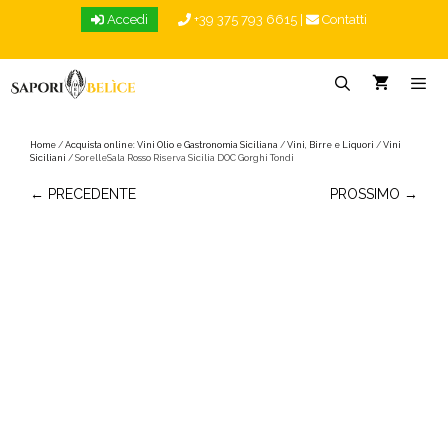
Vai
Accedi
+39 375 793 6615
|
Contatti
al
contenuto
Menu
Home
/
Acquista online: Vini Olio e Gastronomia Siciliana
/
Vini, Birre e Liquori
/
Vini
Siciliani
/ SorelleSala Rosso Riserva Sicilia DOC Gorghi Tondi
← PRECEDENTE
PROSSIMO →