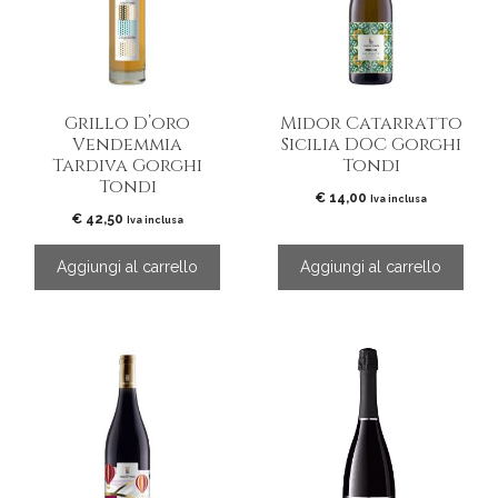
Grillo D’oro
Midor Catarratto
Vendemmia
Sicilia DOC Gorghi
Tardiva Gorghi
Tondi
Tondi
€
14,00
Iva inclusa
€
42,50
Iva inclusa
Aggiungi al carrello
Aggiungi al carrello
Questo
prodotto
ha
più
varianti.
Le
opzioni