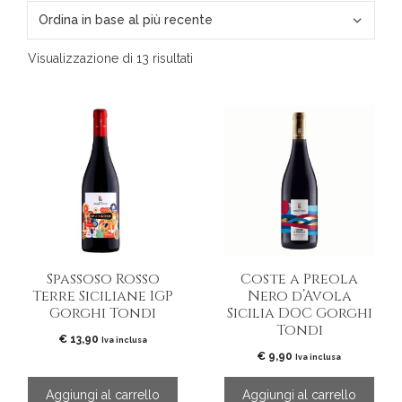
Ordina
Visualizzazione di 13 risultati
in
base
al
più
recente
Spassoso Rosso
Coste a Preola
Terre Siciliane IGP
Nero d’Avola
Gorghi Tondi
Sicilia DOC Gorghi
Tondi
€
13,90
Iva inclusa
€
9,90
Iva inclusa
Aggiungi al carrello
Aggiungi al carrello