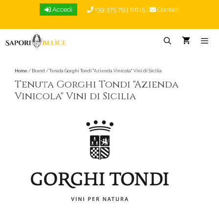
Vai
Accedi
+39 375 793 6615
|
Contatti
al
contenuto
Menu
Home
/ Brand / Tenuta Gorghi Tondi "Azienda Vinicola" Vini di Sicilia
Tenuta Gorghi Tondi "Azienda
Vinicola" Vini di Sicilia