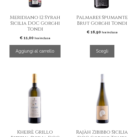
possono
essere
Meridiano 12 Syrah
Palmares Spumante
scelte
Sicilia DOC Gorghi
Brut Gorghi Tondi
nella
Tondi
pagina
€
16,90
Iva inclusa
del
€
11,00
Iva inclusa
prodotto
Aggiungi al carrello
Scegli
Kheirè Grillo
Rajàh Zibibbo Sicilia