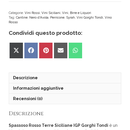
Terre
Siciliane
IGP
Categorie:
Vini Rossi
,
Vini Siciliani
,
Vini, Birre e Liquori
Tag:
Cantine
,
Nero d'Avola
,
Perricone
,
Syrah
,
Vini Gorghi Tondi
,
Vino
Gorghi
Rosso
Tondi
quantità
Condividi questo prodotto:
Share
Share
Share
Share
Share
on
on
on
on
on
X
Facebook
Pinterest
Email
WhatsApp
(Twitter)
Descrizione
Informazioni aggiuntive
Recensioni (0)
Descrizione
Spassoso Rosso Terre Siciliane IGP Gorghi Tondi
è un