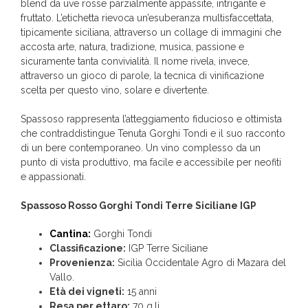
blend da uve rosse parzialmente appassite, intrigante e
fruttato. L’etichetta rievoca un’esuberanza multisfaccettata,
tipicamente siciliana, attraverso un collage di immagini che
accosta arte, natura, tradizione, musica, passione e
sicuramente tanta convivialità. Il nome rivela, invece,
attraverso un gioco di parole, la tecnica di vinificazione
scelta per questo vino, solare e divertente.
Spassoso rappresenta l’atteggiamento fiducioso e ottimista
che contraddistingue Tenuta Gorghi Tondi e il suo racconto
di un bere contemporaneo. Un vino complesso da un
punto di vista produttivo, ma facile e accessibile per neofiti
e appassionati.
Spassoso Rosso Gorghi Tondi Terre Siciliane IGP
Cantina:
Gorghi Tondi
Classificazione:
IGP Terre Siciliane
Provenienza:
Sicilia Occidentale Agro di Mazara del
Vallo.
Età dei vigneti:
15 anni
Resa per ettaro:
70 q.li