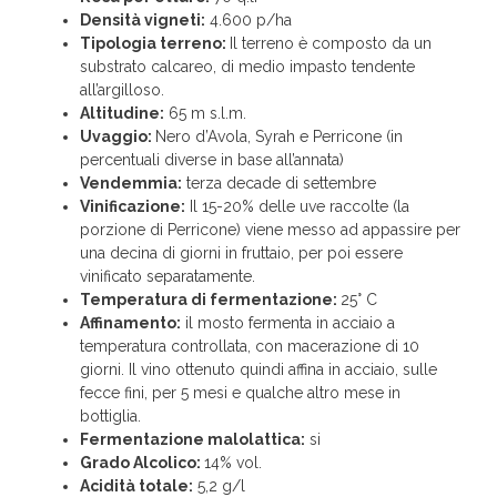
Densità vigneti:
4.600 p/ha
Tipologia terreno:
Il terreno è composto da un
substrato calcareo, di medio impasto tendente
all’argilloso.
Altitudine:
65 m s.l.m.
Uvaggio:
Nero d’Avola, Syrah e Perricone (in
percentuali diverse in base all’annata)
Vendemmia:
terza decade di settembre
Vinificazione:
Il 15-20% delle uve raccolte (la
porzione di Perricone) viene messo ad appassire per
una decina di giorni in fruttaio, per poi essere
vinificato separatamente.
Temperatura di fermentazione:
25° C
Affinamento:
il mosto fermenta in acciaio a
temperatura controllata, con macerazione di 10
giorni. Il vino ottenuto quindi affina in acciaio, sulle
fecce fini, per 5 mesi e qualche altro mese in
bottiglia.
Fermentazione malolattica:
si
Grado Alcolico:
14% vol.
Acidità totale:
5,2 g/l