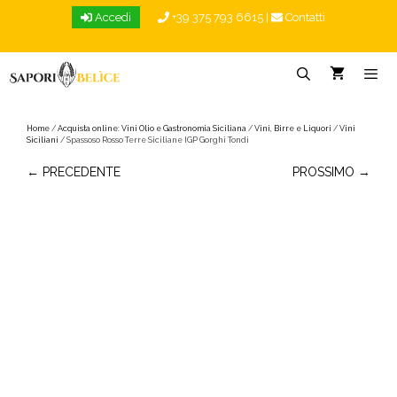
Vai
Accedi
+39 375 793 6615
|
Contatti
al
contenuto
Menu
Home
/
Acquista online: Vini Olio e Gastronomia Siciliana
/
Vini, Birre e Liquori
/
Vini
Siciliani
/ Spassoso Rosso Terre Siciliane IGP Gorghi Tondi
← PRECEDENTE
PROSSIMO →