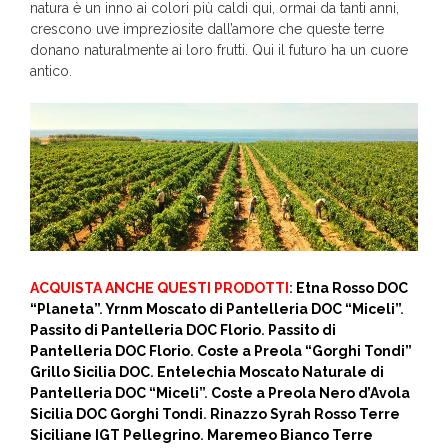
natura è un inno ai colori più caldi qui, ormai da tanti anni,
crescono uve impreziosite dall’amore che queste terre
donano naturalmente ai loro frutti. Qui il futuro ha un cuore
antico.
ACQUISTA ANCHE QUESTI PRODOTTI
:
Etna Rosso DOC
“Planeta”
.
Yrnm Moscato di Pantelleria DOC “Miceli”
.
Passito di Pantelleria DOC Florio
.
Passito di
Pantelleria DOC Florio
.
Coste a Preola “Gorghi Tondi”
Grillo Sicilia DOC
.
Entelechia Moscato Naturale di
Pantelleria DOC “Miceli”
.
Coste a Preola Nero d’Avola
Sicilia DOC Gorghi Tondi
.
Rinazzo Syrah Rosso Terre
Siciliane IGT Pellegrino
.
Maremeo Bianco Terre