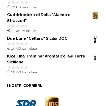
€
21,00
Iva inclusa
0
s
Cuddrireddra di Delia "Alaimo e
u
5
Strazzeri"
€
11,00
Iva inclusa
0
s
Due Lune "Cellaro" Sicilia DOC
u
5
€
19,90
Iva inclusa
0
s
Kikè Fina Traminer Aromatico IGP Terre
u
5
Siciliane
€
10,90
Iva inclusa
0
s
u
5
I NOSTRI CORRIERI: