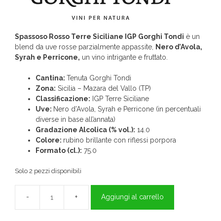
Spassoso Rosso Terre Siciliane IGP Gorghi Tondi
è un
blend da uve rosse parzialmente appassite,
Nero d’Avola,
Syrah e Perricone,
un vino intrigante e fruttato.
Cantina:
Tenuta Gorghi Tondi
Zona:
Sicilia – Mazara del Vallo (TP)
Classificazione:
IGP Terre Siciliane
Uve:
Nero d’Avola, Syrah e Perricone (in percentuali
diverse in base all’annata)
Gradazione Alcolica (% vol.):
14.0
Colore:
rubino brillante con riflessi porpora
Formato (cl.):
75.0
Solo 2 pezzi disponibili
Aggiungi al carrello
Spassoso
Rosso