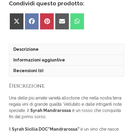
Condividi questo prodotto:
Share
Share
Share
Share
Share
on
on
on
on
on
X
Facebook
Pinterest
Email
WhatsApp
(Twitter)
Descrizione
Informazioni aggiuntive
Recensioni (0)
Descrizione
Una delle più amate varietà alloctone che nella nostra terra
regala vini di grande qualità. Vellutato e dalle intriganti note
speziate, il
Syrah Mandrarossa
è un rosso che conquista
fin dal primo sorso.
Il
Syrah Sicilia DOC”Mandrarossa”
è un vino che nasce