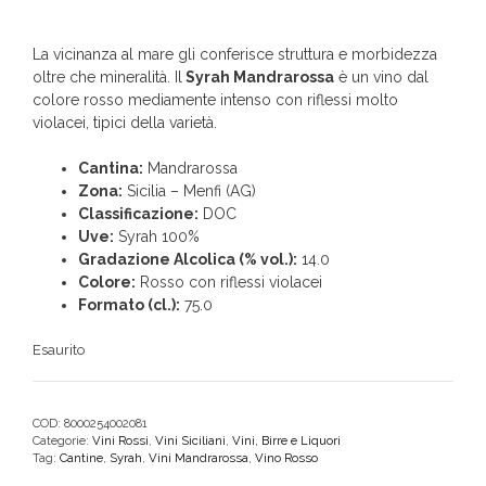
La vicinanza al mare gli conferisce struttura e morbidezza
oltre che mineralità. Il
Syrah Mandrarossa
è un vino dal
colore rosso mediamente intenso con riflessi molto
violacei, tipici della varietà.
Cantina:
Mandrarossa
Zona:
Sicilia – Menfi (AG)
Classificazione:
DOC
Uve:
Syrah 100%
Gradazione Alcolica (% vol.):
14.0
Colore:
Rosso con riflessi violacei
Formato (cl.):
75.0
Esaurito
COD:
8000254002081
Categorie:
Vini Rossi
,
Vini Siciliani
,
Vini, Birre e Liquori
Tag:
Cantine
,
Syrah
,
Vini Mandrarossa
,
Vino Rosso