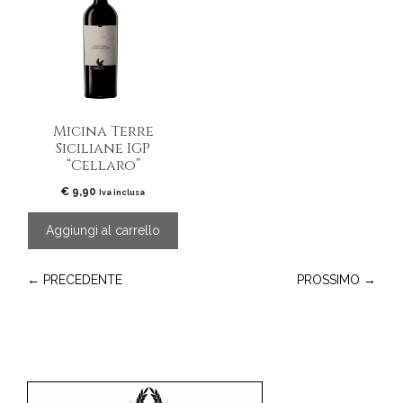
Micina Terre
Siciliane IGP
“Cellaro”
€
9,90
Iva inclusa
Aggiungi al carrello
← PRECEDENTE
PROSSIMO →