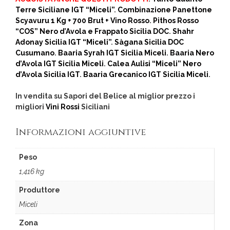
Terre Siciliane IGT “Miceli”
.
Combinazione Panettone
Scyavuru 1 Kg + 700 Brut + Vino Rosso
.
Pithos Rosso
“COS” Nero d’Avola e Frappato Sicilia DOC
.
Shahr
Adonay Sicilia IGT “Miceli”
.
Sàgana Sicilia DOC
Cusumano
.
Baaria Syrah IGT Sicilia Miceli
.
Baaria Nero
d’Avola IGT Sicilia Miceli
.
Calea Aulisi “Miceli” Nero
d’Avola Sicilia IGT
.
Baaria Grecanico IGT Sicilia Miceli
.
In vendita su Sapori del Belice al miglior prezzo i
migliori
Vini Rossi
Siciliani
Informazioni aggiuntive
Peso
1,416 kg
Produttore
Miceli
Zona