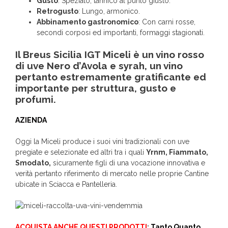
Gusto
: Speziato, tannico al punto giusto.
Retrogusto
: Lungo, armonico.
Abbinamento gastronomico
: Con carni rosse,
secondi corposi ed importanti, formaggi stagionati.
Il Breus Sicilia IGT Miceli è un vino rosso
di uve Nero d’Avola e syrah, un vino
pertanto estremamente gratificante ed
importante per struttura, gusto e
profumi.
AZIENDA
Oggi la Miceli produce i suoi vini tradizionali con uve
pregiate e selezionate ed altri tra i quali
Yrnm, Fiammato,
Smodato,
sicuramente figli di una vocazione innovativa e
verità pertanto riferimento di mercato nelle proprie Cantine
ubicate in Sciacca e Pantelleria.
ACQUISTA ANCHE QUESTI PRODOTTI
:
Tanto Quanto