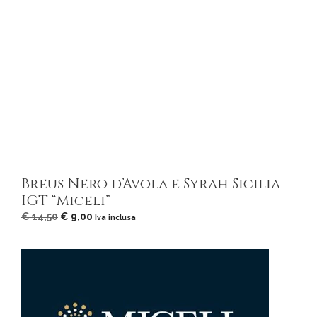
Breus Nero d’Avola e Syrah Sicilia
IGT “Miceli”
Il
Il
€
14,50
€
9,00
Iva inclusa
prezzo
prezzo
originale
attuale
era:
è:
€ 14,50.
€ 9,00.