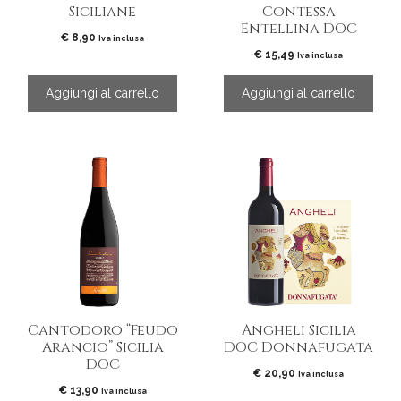
Siciliane
Contessa
Entellina DOC
€
8,90
Iva inclusa
€
15,49
Iva inclusa
Aggiungi al carrello
Aggiungi al carrello
Cantodoro “Feudo
Angheli Sicilia
Arancio” Sicilia
DOC Donnafugata
DOC
€
20,90
Iva inclusa
€
13,90
Iva inclusa