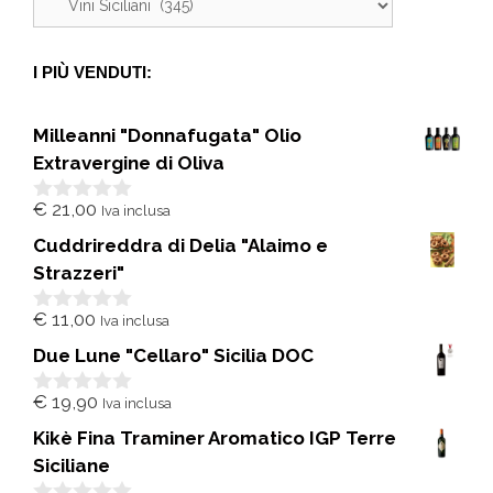
I PIÙ VENDUTI:
Milleanni "Donnafugata" Olio
Extravergine di Oliva
€
21,00
Iva inclusa
0
s
Cuddrireddra di Delia "Alaimo e
u
5
Strazzeri"
€
11,00
Iva inclusa
0
s
Due Lune "Cellaro" Sicilia DOC
u
5
€
19,90
Iva inclusa
0
s
Kikè Fina Traminer Aromatico IGP Terre
u
5
Siciliane