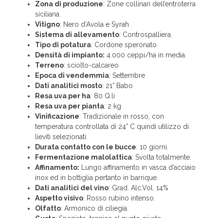
Zona di produzione
: Zone collinari dell’entroterra
siciliana.
Vitigno
: Nero d’Avola e Syrah
Sistema di allevamento
: Controspalliera.
Tipo di potatura
: Cordone speronato
Densità di impianto:
4.000 ceppi/ha in media.
Terreno
: sciolto-calcareo
Epoca di vendemmia
: Settembre
Dati analitici mosto
: 21° Babo
Resa uva per ha
: 80 Q.li
Resa uva per pianta
: 2 kg
Vinificazione
: Tradizionale in rosso, con
temperatura controllata di 24° C quindi utilizzo di
lieviti selezionati.
Durata contatto con le bucce
: 10 giorni.
Fermentazione malolattica
: Svolta totalmente.
Affinamento:
Lungo affinamento in vasca d’acciaio
inox ed in bottiglia pertanto in barrique.
Dati analitici del vino
: Grad. Alc.Vol. 14%
Aspetto visivo
: Rosso rubino intenso.
Olfatto
: Armonico di ciliegia.