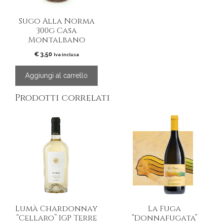
Sugo Alla Norma
300g Casa
Montalbano
€
3,50
Iva inclusa
Aggiungi al carrello
Prodotti correlati
Lumà Chardonnay
La Fuga
“Cellaro” IGP Terre
“Donnafugata”