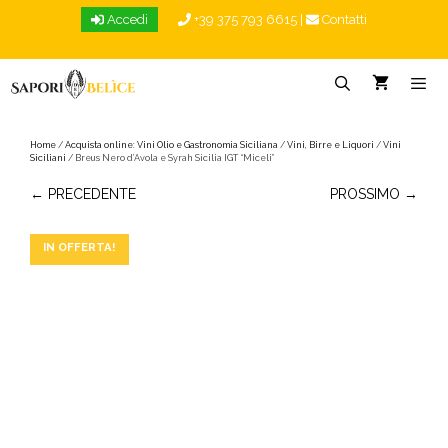
Vai
Accedi
+39 375 793 6615
|
Contatti
al
contenuto
Menu
Home
/
Acquista online: Vini Olio e Gastronomia Siciliana
/
Vini, Birre e Liquori
/
Vini
Siciliani
/ Breus Nero d’Avola e Syrah Sicilia IGT “Miceli”
← PRECEDENTE
PROSSIMO →
IN OFFERTA!