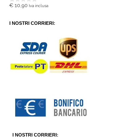
€
10,90
Iva inclusa
0
s
u
5
I NOSTRI CORRIERI:
I NOSTRI CORRIERI: