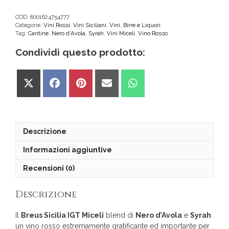
COD:
8001624754777
Categorie:
Vini Rossi
,
Vini Siciliani
,
Vini, Birre e Liquori
Tag:
Cantine
,
Nero d'Avola
,
Syrah
,
Vini Miceli
,
Vino Rosso
Condividi questo prodotto:
Share
Share
Share
Share
Share
on
on
on
on
on
X
Facebook
Pinterest
Email
WhatsApp
(Twitter)
Descrizione
Informazioni aggiuntive
Recensioni (0)
Descrizione
Il
Breus Sicilia IGT Miceli
blend di
Nero d’Avola
e
Syrah
un vino rosso estremamente gratificante ed importante per