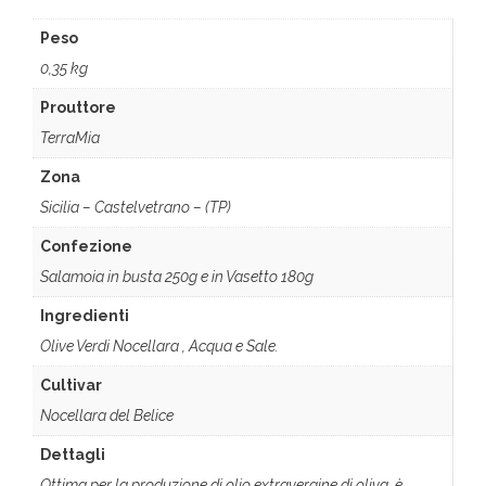
Peso
0,35 kg
Prouttore
TerraMia
Zona
Sicilia – Castelvetrano – (TP)
Confezione
Salamoia in busta 250g e in Vasetto 180g
Ingredienti
Olive Verdi Nocellara , Acqua e Sale.
Cultivar
Nocellara del Belice
Dettagli
Ottima per la produzione di olio extravergine di oliva, è