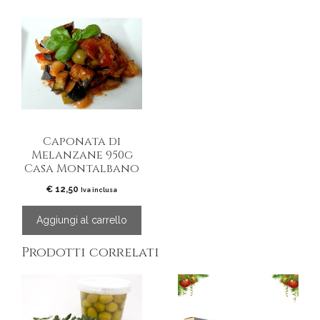
Caponata di
Melanzane 950g
Casa Montalbano
€
12,50
Iva inclusa
Aggiungi al carrello
Prodotti correlati
Questo
prodotto
ha