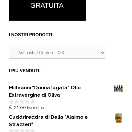
I NOSTRI PRODOTTI:
I PIÙ VENDUTI:
Milleanni "Donnafugata" Olio
Extravergine di Oliva
€
21,00
Iva inclusa
0
s
Cuddrireddra di Delia "Alaimo e
u
5
Strazzeri"