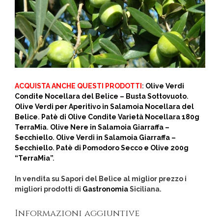
ACQUISTA ANCHE QUESTI PRODOTTI
:
Olive Verdi
Condite Nocellara del Belice – Busta Sottovuoto
.
Olive Verdi per Aperitivo in Salamoia Nocellara del
Belice
.
Patè di Olive Condite Varietà Nocellara 180g
TerraMia
.
Olive Nere in Salamoia Giarraffa –
Secchiello
.
Olive Verdi in Salamoia Giarraffa –
Secchiello
.
Patè di Pomodoro Secco e Olive 200g
“TerraMia”
.
In vendita su Sapori del Belìce al miglior prezzo i
migliori prodotti di
Gastronomia
Siciliana.
Informazioni aggiuntive