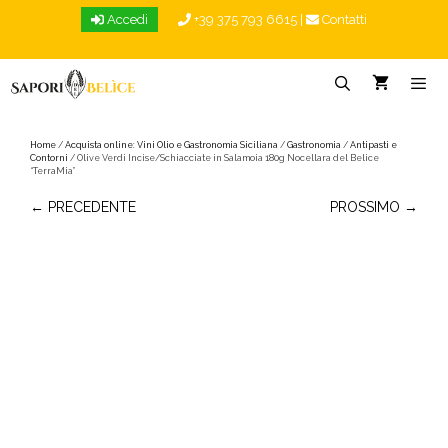
Vai
Accedi
+39 375 793 6615
|
Contatti
al
contenuto
Menu
Home
/
Acquista online: Vini Olio e Gastronomia Siciliana
/
Gastronomia
/
Antipasti e
Contorni
/ Olive Verdi Incise/Schiacciate in Salamoia 180g Nocellara del Belice
“TerraMia”
← PRECEDENTE
PROSSIMO →