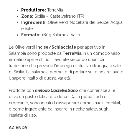
Produttore:
TerraMia
Zona:
Sicilia – Castelvetrano (TP)
Ingredienti:
Olive Verdi Nocellara del Belice, Acqua
e Sale.
Formato:
180g Salamoia Vaso
Le Olive verdi
Incise/Schiacciate
per aperitivo in
Salamoia sono proposte da
TerraMia
in un comodo vaso
ermetico apri e chiudi. Lavorate secondo un’antica
tradizione che prevede l’impiego esclusivo di acqua e sale
di Sicilia. La salamoia permette di portare sulle nostre tavole
il sapore intatto di questa varietà.
Prodotte con
metodo Castelvetrano
che conferisce alle
olive un gusto delicato e dolce. Dalla polpa soda e
croccante, sono ideali da assaporare come snack, cocktail,
o come ingrediente da inserire in ricette salate, sughi,
insalate di riso.
AZIENDA