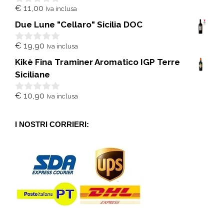
€
11,00
Iva inclusa
0
s
Due Lune "Cellaro" Sicilia DOC
u
5
€
19,90
Iva inclusa
0
s
Kikè Fina Traminer Aromatico IGP Terre
u
5
Siciliane
€
10,90
Iva inclusa
0
s
u
5
I NOSTRI CORRIERI: