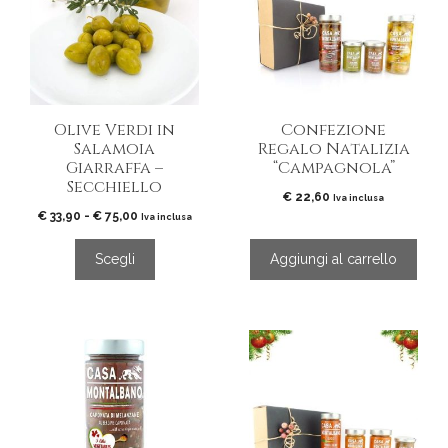
più
varianti.
Le
opzioni
possono
essere
Olive Verdi in
Confezione
scelte
Salamoia
Regalo Natalizia
nella
Giarraffa –
“Campagnola”
pagina
Secchiello
del
€
22,60
Iva inclusa
Fascia
€
33,90
-
€
75,00
prodotto
Iva inclusa
di
prezzo:
Scegli
Aggiungi al carrello
da
€ 33,90
a
€ 75,00