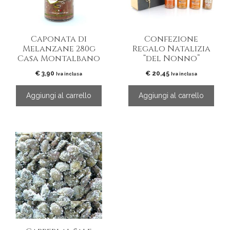
Caponata di
Confezione
Melanzane 280g
Regalo Natalizia
Casa Montalbano
“del Nonno”
€
3,90
€
20,45
Iva inclusa
Iva inclusa
Aggiungi al carrello
Aggiungi al carrello