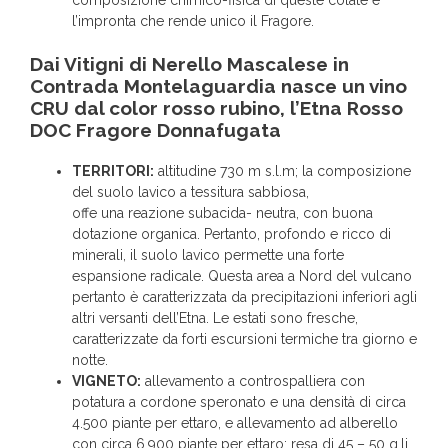
composizione chimico-fisica di queste colate è
l’impronta che rende unico il Fragore.
Dai Vitigni di Nerello Mascalese in
Contrada Montelaguardia nasce un vino
CRU dal color rosso rubino, l’Etna Rosso
DOC Fragore Donnafugata
TERRITORI:
altitudine 730 m s.l.m; la composizione
del suolo lavico a tessitura sabbiosa,
offe una reazione subacida- neutra, con buona
dotazione organica. Pertanto, profondo e ricco di
minerali, il suolo lavico permette una forte
espansione radicale. Questa area a Nord del vulcano
pertanto è caratterizzata da precipitazioni inferiori agli
altri versanti dell’Etna. Le estati sono fresche,
caratterizzate da forti escursioni termiche tra giorno e
notte.
VIGNETO:
allevamento a controspalliera con
potatura a cordone speronato e una densità di circa
4.500 piante per ettaro, e allevamento ad alberello
con circa 6.900 piante per ettaro; resa di 45 – 50 q.li