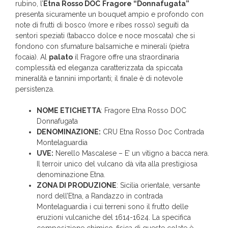
rubino, l’
Etna Rosso DOC
Fragore “Donnafugata”
presenta sicuramente un bouquet ampio e profondo con
note di frutti di bosco (more e ribes rosso) seguiti da
sentori speziati (tabacco dolce e noce moscata) che si
fondono con sfumature balsamiche e minerali (pietra
focaia). Al
palato
il Fragore offre una straordinaria
complessità ed eleganza caratterizzata da spiccata
mineralità e tannini importanti; il finale è di notevole
persistenza.
NOME ETICHETTA
: Fragore Etna Rosso DOC
Donnafugata
DENOMINAZIONE:
CRU Etna Rosso Doc Contrada
Montelaguardia
UVE:
Nerello Mascalese – E’ un vitigno a bacca nera.
Il terroir unico del vulcano dà vita alla prestigiosa
denominazione Etna.
ZONA DI PRODUZIONE
: Sicilia orientale, versante
nord dell’Etna, a Randazzo in contrada
Montelaguardia i cui terreni sono il frutto delle
eruzioni vulcaniche del 1614-1624. La specifica