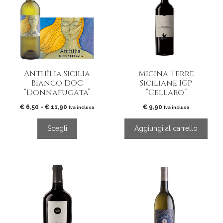
ha
più
varianti.
Le
opzioni
possono
essere
Anthìlia Sicilia
Micina Terre
scelte
Bianco DOC
Siciliane IGP
nella
“Donnafugata”
“Cellaro”
pagina
del
Fascia
€
6,50
-
€
11,90
€
9,90
Iva inclusa
Iva inclusa
di
prodotto
prezzo:
Scegli
Aggiungi al carrello
da
€ 6,50
a
€ 11,90