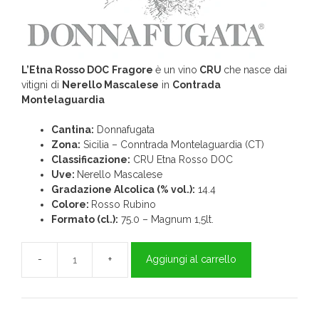
L’Etna Rosso DOC
Fragore
è un vino
CRU
che nasce dai
vitigni di
Nerello Mascalese
in
Contrada
Montelaguardia
Cantina:
Donnafugata
Zona:
Sicilia – Conntrada Montelaguardia (CT)
Classificazione:
CRU Etna Rosso DOC
Uve:
Nerello Mascalese
Gradazione Alcolica (% vol.):
14.4
Colore:
Rosso Rubino
Formato (cl.):
75.0 – Magnum 1,5lt.
Aggiungi al carrello
Fragore
Etna
Rosso
Doc