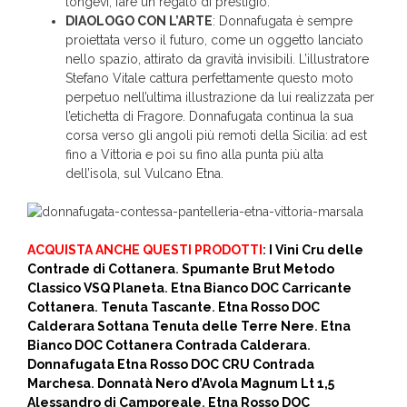
longevi, fare un regalo di prestigio.
DIAOLOGO CON L’ARTE
: Donnafugata è sempre
proiettata verso il futuro, come un oggetto lanciato
nello spazio, attirato da gravità invisibili. L’illustratore
Stefano Vitale cattura perfettamente questo moto
perpetuo nell’ultima illustrazione da lui realizzata per
l’etichetta di Fragore. Donnafugata continua la sua
corsa verso gli angoli più remoti della Sicilia: ad est
fino a Vittoria e poi su fino alla punta più alta
dell’isola, sul Vulcano Etna.
ACQUISTA ANCHE QUESTI PRODOTTI
:
I Vini Cru delle
Contrade di Cottanera
.
Spumante Brut Metodo
Classico VSQ Planeta
.
Etna Bianco DOC Carricante
Cottanera
.
Tenuta Tascante
.
Etna Rosso DOC
Calderara Sottana Tenuta delle Terre Nere
.
Etna
Bianco DOC Cottanera Contrada Calderara
.
Donnafugata Etna Rosso DOC CRU Contrada
Marchesa
.
Donnatà Nero d’Avola Magnum Lt 1,5
Alessandro di Camporeale
.
Etna Rosso DOC