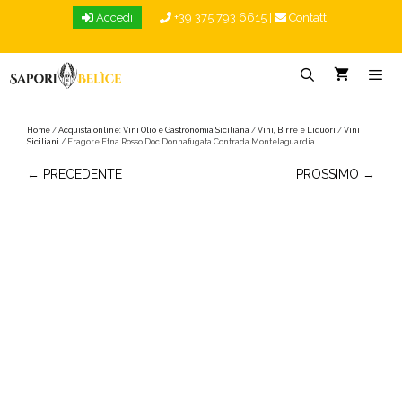
Vai
Accedi
+39 375 793 6615
|
Contatti
al
contenuto
Menu
Home
/
Acquista online: Vini Olio e Gastronomia Siciliana
/
Vini, Birre e Liquori
/
Vini
Siciliani
/ Fragore Etna Rosso Doc Donnafugata Contrada Montelaguardia
← PRECEDENTE
PROSSIMO →