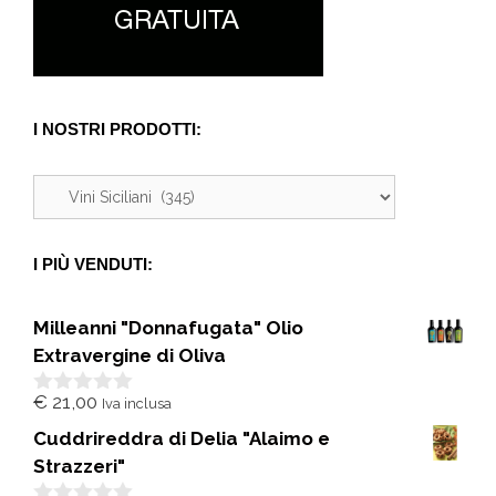
I NOSTRI PRODOTTI:
I PIÙ VENDUTI:
Milleanni "Donnafugata" Olio
Extravergine di Oliva
€
21,00
Iva inclusa
0
s
Cuddrireddra di Delia "Alaimo e
u
5
Strazzeri"