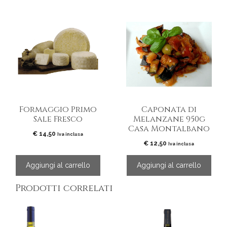
Formaggio Primo
Caponata di
Sale Fresco
Melanzane 950g
Casa Montalbano
€
14,50
Iva inclusa
€
12,50
Iva inclusa
Aggiungi al carrello
Aggiungi al carrello
Prodotti correlati
Questo
prodotto