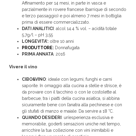
Affinamento per 14 mesi, in parte in vasca e
parzialmente in rovere francese (barrique di secondo
e terzo passaggio) e poi almeno 7 mesi in bottiglia
prima di essere commercializzato.
DATI ANALITICI
: alcol 14.4 % vol. – acidità totale
5,7g/l – pH 3,55
LONGEVITA’:
oltre 10 anni
PRODUTTORE:
Donnafugata
PRIMA ANNATA
: 2016
Vivere il vino
CIBO&VINO
: ideale con legumi, funghi e carni
saporite. In omaggio alla cucina a stelle e strisce, è
da provare con il tacchino o con le costolette al
barbecue, tra i piatti della cucina asiatica, si abbina
sicuramente bene con l’anatra alla pechinese e con
gli stufati di manzo e maiale. Da servire a 18 °C.
QUANDO DESIDERI
: un’esperienza esclusiva e
memorabile, goderti sensazioni uniche nel tempo,
arricchire la tua collezione con vini inimitabili e