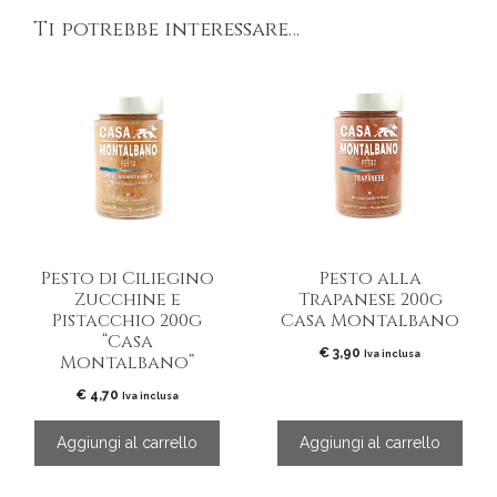
Ti potrebbe interessare…
Pesto di Ciliegino
Pesto alla
Zucchine e
Trapanese 200g
Pistacchio 200g
Casa Montalbano
“Casa
€
3,90
Iva inclusa
Montalbano”
€
4,70
Iva inclusa
Aggiungi al carrello
Aggiungi al carrello