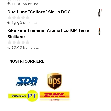
€
11,00
Iva inclusa
0
s
Due Lune "Cellaro" Sicilia DOC
u
5
€
19,90
Iva inclusa
0
s
Kikè Fina Traminer Aromatico IGP Terre
u
5
Siciliane
€
10,90
Iva inclusa
0
s
u
5
I NOSTRI CORRIERI: