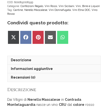
Donnafugata
COD:
8000852006559
Categorie:
Confezioni Regalo
,
Vini Rossi
,
Vini Siciliani
,
Vini, Birre e Liquori
Contrada
Tag:
Cantine
,
Nerello Mascalese
,
Vini Donnafugata
,
Vini Etna DOC
,
Vino
Montelaguardia
Rosso
quantità
Condividi questo prodotto:
Share
Share
Share
Share
Share
on
on
on
on
on
X
Facebook
Pinterest
Email
WhatsApp
(Twitter)
Descrizione
Informazioni aggiuntive
Recensioni (0)
Descrizione
Dai Vitigni di
Nerello Mascalese
in
Contrada
Montelaguardia
nasce un vino
CRU
dal
colore
rosso