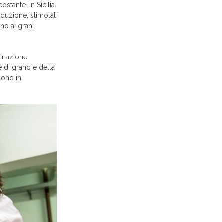
stante. In Sicilia
oduzione, stimolati
rno ai grani
cinazione
e di grano e della
sono in