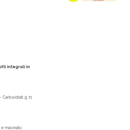
ti integrali in
– Carboidrati g 71
a e macinato