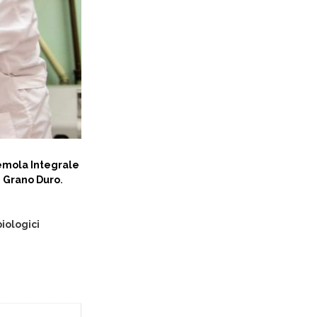
Semola Integrale
i Grano Duro
.
biologici