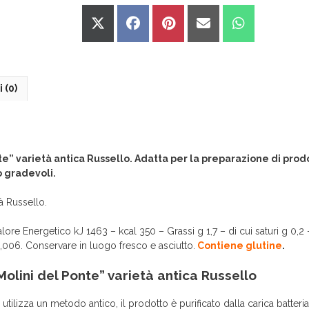
Share
Share
Share
Share
Share
on
on
on
on
on
X
Facebook
Pinterest
Email
WhatsApp
(Twitter)
 (0)
te” varietà antica Russello. Adatta per la preparazione di prodot
o gradevoli.
à Russello.
alore Energetico kJ 1463 – kcal 350 – Grassi g 1,7 – di cui saturi g 0,2 
 0,006. Conservare in luogo fresco e asciutto.
Contiene glutine
.
Molini del Ponte” varietà antica Russello
tilizza un metodo antico, il prodotto è purificato dalla carica batteri