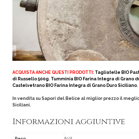
ACQUISTA ANCHE QUESTI PRODOTTI
:
Tagliatelle BIO Pas
di Russello 500g
.
Tumminia BIO Farina Integra di Grano du
Castelvetrano BIO Farina Integra di Grano Duro Siciliano
.
In vendita su Sapori del Belice al miglior prezzo il megli
Siciliani.
Informazioni aggiuntive
Peso
N/A