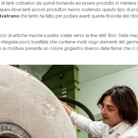
di tanti coltivatori sta quindi tornando ad essere prodotto in maniera co
rapani dove tanti piccoli produttori hanno sostenuto questo tipo di pr
elvetrano
che tanto ha fatto per portare avanti questa filosofia del rito
zzo di antiche macine a pietra create verso la fine dell’ 800. Dalla ma
na integrale poco burattata che contiene molti oligo elementi del germ
o la molitura presenta un colore grigiastro diverso dalle farine che ci 