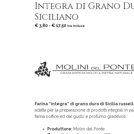
Integra di Grano D
Siciliano
Fascia
€
3,80
-
€
17,50
Iva inclusa
di
prezzo:
da
€ 3,80
a
€ 17,50
Farina “integra” di grano duro di Sicilia russel
adatta per la preparazione di prodotti integrali in pa
farina soffice ed dal gusto e profumo gradevoli.
Produttore:
Molini del Ponte