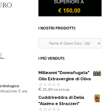
uro
I NOSTRI PRODOTTI:
I PIÙ VENDUTI:
Milleanni "Donnafugata"
Olio Extravergine di Oliva
lo biologico
€
21,00
Iva inclusa
0
nificazione. È una
s
Cuddrireddra di Delia
u
5
"Alaimo e Strazzeri"