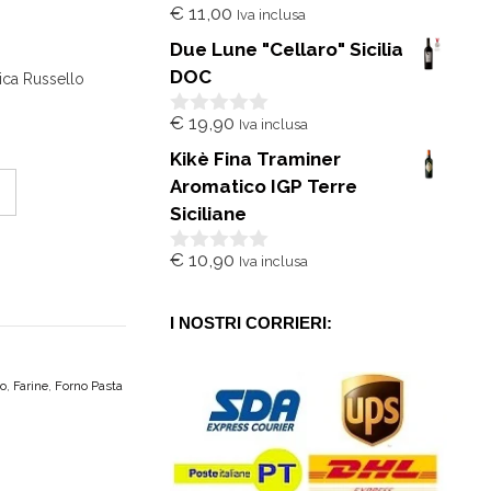
€
11,00
Iva inclusa
0
s
Due Lune "Cellaro" Sicilia
u
5
DOC
tica Russello
€
19,90
Iva inclusa
0
s
Kikè Fina Traminer
u
5
Aromatico IGP Terre
Siciliane
€
10,90
Iva inclusa
0
s
u
5
I NOSTRI CORRIERI:
ro
,
Farine
,
Forno Pasta