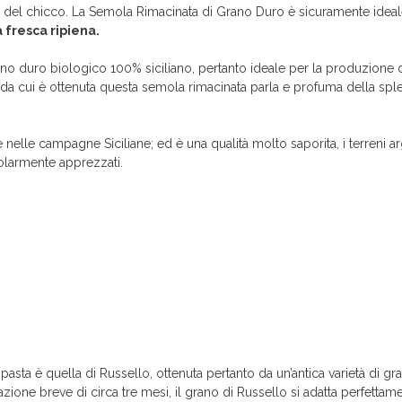
e del chicco. La Semola Rimacinata di Grano Duro è sicuramente ideal
 fresca ripiena.
ano duro biologico 100% siciliano, pertanto ideale per la produzione 
ro da cui è ottenuta questa semola rimacinata parla e profuma della spl
nelle campagne Siciliane; ed è una qualità molto saporita, i terreni arg
colarmente apprezzati.
o
pasta è quella di Russello, ottenuta pertanto da un’antica varietà di gra
zione breve di circa tre mesi, il grano di Russello si adatta perfettamen