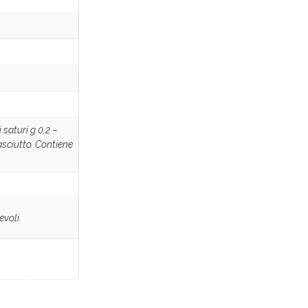
 saturi g 0,2 –
 asciutto. Contiene
evoli.