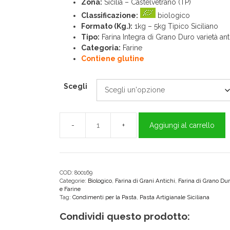
Zona:
Sicilia – Castelvetrano (TP)
Classificazione:
biologico
Formato (Kg.):
1kg – 5kg Tipico Siciliano
Tipo:
Farina Integra di Grano Duro varietà an
Categoria:
Farine
Contiene glutine
Scegli
Aggiungi al carrello
Russello
BIO
Farina
Integra
di
COD:
800169
Categorie:
Biologico
,
Farina di Grani Antichi
,
Farina di Grano Du
Grano
e Farine
Duro
Tag:
Condimenti per la Pasta
,
Pasta Artigianale Siciliana
Siciliano
Condividi questo prodotto:
quantità