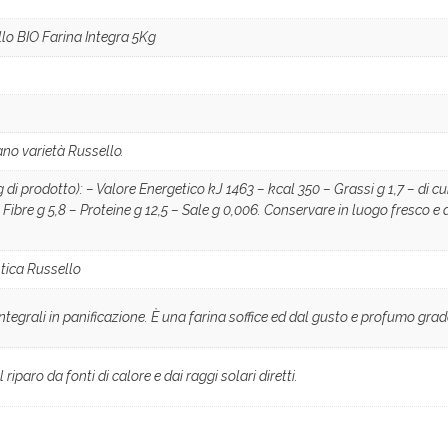
llo BIO Farina Integra 5Kg
ano varietà Russello.
g di prodotto): – Valore Energetico kJ 1463 – kcal 350 – Grassi g 1,7 – di cui
– Fibre g 5,8 – Proteine g 12,5 – Sale g 0,006. Conservare in luogo fresco e
ntica Russello
ntegrali in panificazione. È una farina soffice ed dal gusto e profumo grad
iparo da fonti di calore e dai raggi solari diretti.