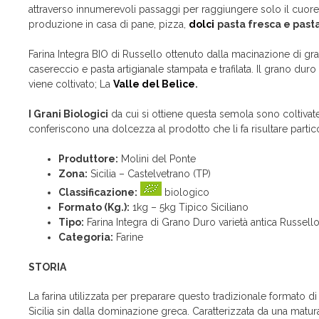
attraverso innumerevoli passaggi per raggiungere solo il cuor
produzione in casa di pane, pizza,
dolci
pasta fresca e pasta
Farina Integra BIO di Russello ottenuto dalla macinazione di gr
casereccio e pasta artigianale stampata e trafilata. Il grano du
viene coltivato; La
Valle del Belìce
.
I Grani Biologici
da cui si ottiene questa semola sono coltivate 
conferiscono una dolcezza al prodotto che li fa risultare parti
Produttore:
Molini del Ponte
Zona:
Sicilia – Castelvetrano (TP)
Classificazione:
biologico
Formato (Kg.):
1kg – 5kg Tipico Siciliano
Tipo:
Farina Integra di Grano Duro varietà antica Russell
Categoria:
Farine
STORIA
La farina utilizzata per preparare questo tradizionale formato di 
Sicilia sin dalla dominazione greca. Caratterizzata da una matura