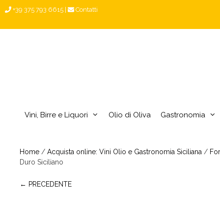
Vai
+39 375 793 6615
|
Contatti
al
contenuto
Vini, Birre e Liquori
Olio di Oliva
Gastronomia
Home
/
Acquista online: Vini Olio e Gastronomia Siciliana
/
For
Duro Siciliano
← PRECEDENTE