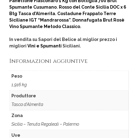
Panettone Fiasconaro 1 Kg con Bottiglia 700 Brut
Spumante Cusumano
.
Rosso del Conte Sicilia DOC x 6
Btg Tasca d’Almerita
.
Costadune Frappato Terre
Siciliane IGT “Mandrarossa”
.
Donnafugata Brut Rosè
Vino Spumante Metodo Classico
.
In vendita su Sapori del Belice al miglior prezzo i
migliori
Vini e Spumanti
Siciliani.
Informazioni aggiuntive
Peso
1,916 kg
Produttore
Tasca d'Almerita
Zona
Sicilia – Tenuta Regaleali – Palermo
Uve