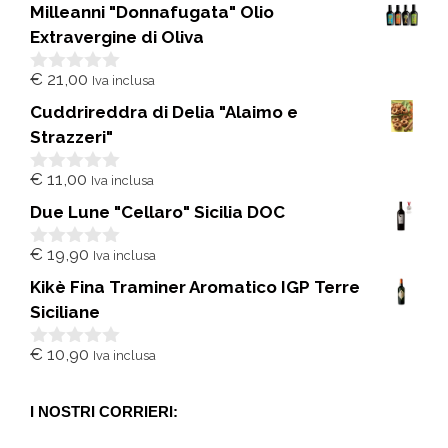
Milleanni "Donnafugata" Olio
Extravergine di Oliva
€
21,00
Iva inclusa
0
s
Cuddrireddra di Delia "Alaimo e
u
5
Strazzeri"
€
11,00
Iva inclusa
0
s
Due Lune "Cellaro" Sicilia DOC
u
5
€
19,90
Iva inclusa
0
s
Kikè Fina Traminer Aromatico IGP Terre
u
5
Siciliane
€
10,90
Iva inclusa
0
s
u
5
I NOSTRI CORRIERI: