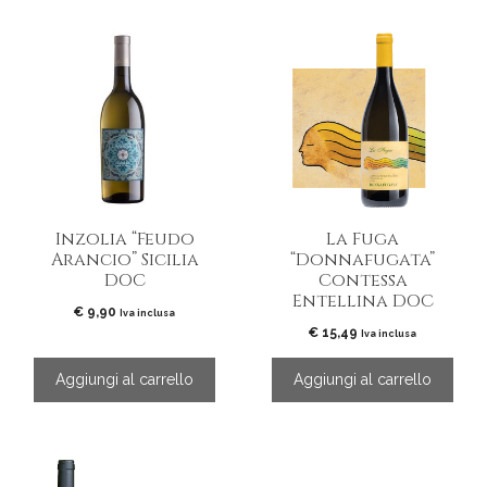
Inzolia “Feudo
La Fuga
Arancio” Sicilia
“Donnafugata”
DOC
Contessa
Entellina DOC
€
9,90
Iva inclusa
€
15,49
Iva inclusa
Aggiungi al carrello
Aggiungi al carrello