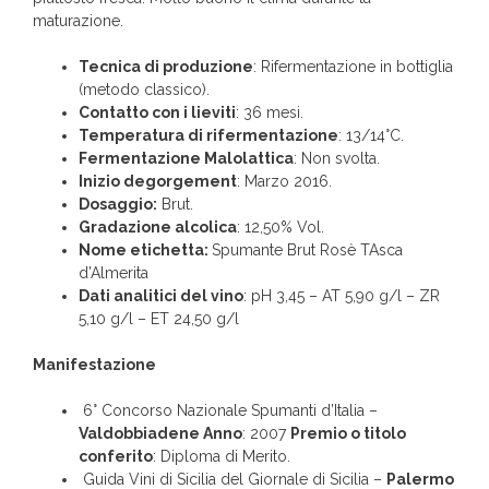
maturazione.
Tecnica di produzione
: Rifermentazione in bottiglia
(metodo classico).
Contatto con i lieviti
: 36 mesi.
Temperatura di rifermentazione
: 13/14°C.
Fermentazione Malolattica
: Non svolta.
Inizio degorgement
: Marzo 2016.
Dosaggio:
Brut.
Gradazione alcolica
: 12,50% Vol.
Nome etichetta:
Spumante Brut Rosè TAsca
d’Almerita
Dati analitici del vino
: pH 3,45 – AT 5,90 g/l – ZR
5,10 g/l – ET 24,50 g/l
Manifestazione
6° Concorso Nazionale Spumanti d’Italia –
Valdobbiadene Anno
: 2007
Premio o titolo
conferito
: Diploma di Merito.
Guida Vini di Sicilia del Giornale di Sicilia –
Palermo