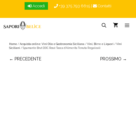
Vai
Accedi
+39 375 793 6615
|
Contatti
al
contenuto
Menu
Home
/
Acquista online: Vini Olio e Gastronomia Siciliana
/
Vini, Birre e Liquori
/
Vini
Siciliani
/ Spumante Brut DOC Rosè Tasca d’Almerita Tenuta Regaleali
← PRECEDENTE
PROSSIMO →