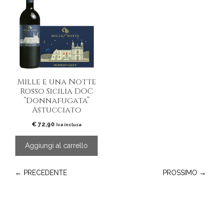
Mille e una Notte
Rosso Sicilia DOC
“Donnafugata”
Astucciato
€
72,90
Iva inclusa
Aggiungi al carrello
← PRECEDENTE
PROSSIMO →