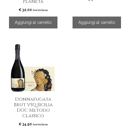
Planeta
€
32,00
Iva inclusa
Aggiungi al carrello
Aggiungi al carrello
Donnafugata
Brut VSQ Sicilia
DOC Metodo
Classico
€
34,90
Iva inclusa