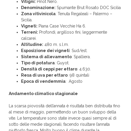
Vitigni:
Pinot Nero.
Denominazione:
Spumante Brut Rosato DOC Sicilia
Zona vitivinicola
: Tenuta Regaleali – Palermo –
Sicilia.
Vigneti:
Piana Case Vecchie Ha 6.
Terreni:
Profondi, argilloso fini, leggermente
calcarei.
Altitudine:
480 m. s.l.m.
Esposizione dei vigneti
: Sud/est.
Sistema di allevamento
: Spalliera.
Tipo di potatura
: Guyot.
Densità di ceppi per ettaro
: 4.630.
Resa di uva per ettaro
: 98 quintali
Epoca di vendemmia
: Agosto
Andamento climatico stagionale
La scarsa piovosità dell’annata è risultata ben distribuita fino
al mese di maggio, permettendo un buon sviluppo della
vite. Le temperature sono state invece quasi sempre al di
sotto delle medie stagionali, facendo risultare l’annata
piuttosto fresca. Molto buono il clima durante la