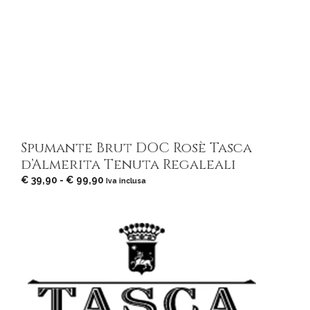
Spumante Brut DOC Rosè Tasca
d’Almerita Tenuta Regaleali
Fascia
€
39,90
-
€
99,90
Iva inclusa
di
prezzo:
da
€ 39,90
a
€ 99,90