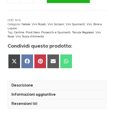
Brut
DOC
Rosè
Tasca
COD:
N/A
Categorie:
Natale
,
Vini Rosati
,
Vini Siciliani
,
Vini Spumanti
,
Vini, Birre e
d'Almerita
Liquori
Tenuta
Tag:
Cantine
,
Pinot Nero
,
Prosecchi e Spumanti
,
Tenuta Regaleali
,
Vini
Regaleali
Rosè
,
Vini Tasca d'Almerita
quantità
Condividi questo prodotto:
Share
Share
Share
Share
Share
on
on
on
on
on
X
Facebook
Pinterest
Email
WhatsApp
(Twitter)
Descrizione
Informazioni aggiuntive
Recensioni (0)