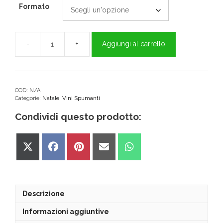
Formato
Aggiungi al carrello
Ca'
del
bosco
spumante
cuvee
COD:
N/A
Categorie:
Natale
,
Vini Spumanti
prestige
quantità
Condividi questo prodotto:
Share
Share
Share
Share
Share
on
on
on
on
on
X
Facebook
Pinterest
Email
WhatsApp
(Twitter)
Descrizione
Informazioni aggiuntive