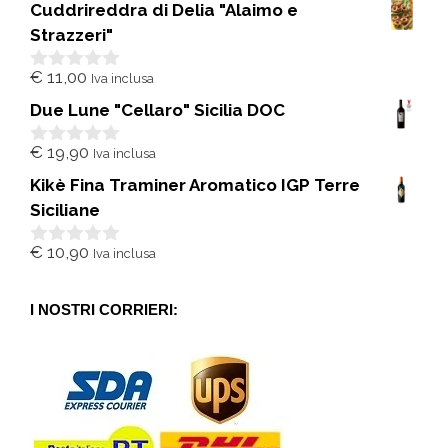
Cuddrireddra di Delia "Alaimo e
u
5
Strazzeri"
€
11,00
Iva inclusa
0
s
Due Lune "Cellaro" Sicilia DOC
u
5
€
19,90
Iva inclusa
0
s
Kikè Fina Traminer Aromatico IGP Terre
u
5
Siciliane
€
10,90
Iva inclusa
0
s
u
5
I NOSTRI CORRIERI: