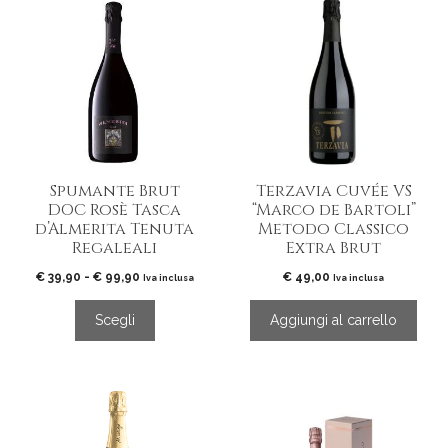
Questo
prodotto
ha
più
varianti.
Le
opzioni
possono
essere
Spumante Brut
Terzavia Cuvée VS
scelte
DOC Rosè Tasca
“Marco de Bartoli”
nella
d’Almerita Tenuta
Metodo Classico
pagina
Regaleali
Extra Brut
del
Fascia
€
39,90
-
€
99,90
€
49,00
prodotto
Iva inclusa
Iva inclusa
di
prezzo:
Scegli
Aggiungi al carrello
da
€ 39,90
a
€ 99,90