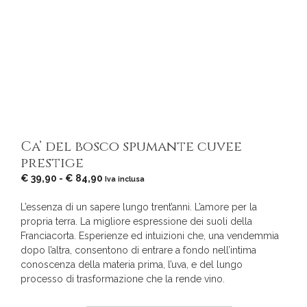
Ca’ del bosco spumante cuvee
prestige
Fascia
€
39,90
-
€
84,90
Iva inclusa
di
prezzo:
L’essenza di un sapere lungo trent’anni. L’amore per la
da
propria terra. La migliore espressione dei suoli della
€ 39,90
Franciacorta. Esperienze ed intuizioni che, una vendemmia
a
dopo l’altra, consentono di entrare a fondo nell’intima
€ 84,90
conoscenza della materia prima, l’uva, e del lungo
processo di trasformazione che la rende vino.