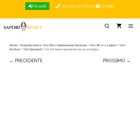
Vai
Accedi
+39 375 793 6615
|
Contatti
al
contenuto
Menu
Home
/
Acquista online: Vini Olio e Gastronomia Siciliana
/
Vini, Birre e Liquori
/
Vini
Siciliani
/
Vini Spumanti
/ Ca’ del bosco spumante cuvee prestige
← PRECEDENTE
PROSSIMO →