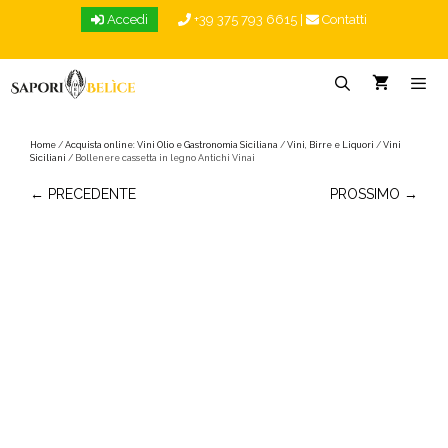
Vai
Accedi
+39 375 793 6615
|
Contatti
al
contenuto
Menu
Home
/
Acquista online: Vini Olio e Gastronomia Siciliana
/
Vini, Birre e Liquori
/
Vini
Siciliani
/ Bollenere cassetta in legno Antichi Vinai
← PRECEDENTE
PROSSIMO →