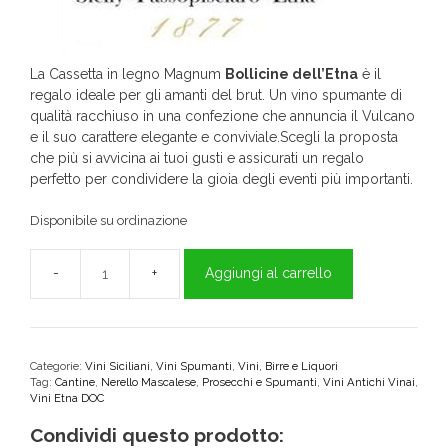
La Cassetta in legno Magnum
Bollicine dell’Etna
è il
regalo ideale per gli amanti del brut. Un vino spumante di
qualità racchiuso in una confezione che annuncia il Vulcano
e il suo carattere elegante e conviviale.Scegli la proposta
che più si avvicina ai tuoi gusti e assicurati un regalo
perfetto per condividere la gioia degli eventi più importanti.
Disponibile su ordinazione
Aggiungi al carrello
Bollenere
cassetta
in
legno
Antichi
Categorie:
Vini Siciliani
,
Vini Spumanti
,
Vini, Birre e Liquori
Tag:
Cantine
,
Nerello Mascalese
,
Prosecchi e Spumanti
,
Vini Antichi Vinai
,
Vinai
Vini Etna DOC
quantità
Condividi questo prodotto: