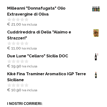
Milleanni "Donnafugata" Olio
Extravergine di Oliva
€
21,00
Iva inclusa
0
s
Cuddrireddra di Delia "Alaimo e
u
5
Strazzeri"
€
11,00
Iva inclusa
0
s
Due Lune "Cellaro" Sicilia DOC
u
5
€
19,90
Iva inclusa
0
s
Kikè Fina Traminer Aromatico IGP Terre
u
5
Siciliane
€
10,90
Iva inclusa
0
s
u
5
I NOSTRI CORRIERI: