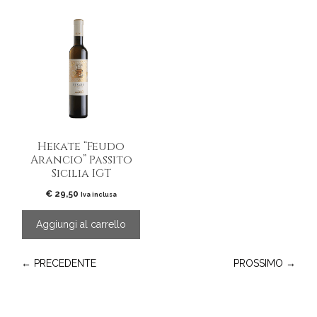
€ 154,80
Hekate “Feudo
Arancio” Passito
Sicilia IGT
€
29,50
Iva inclusa
Aggiungi al carrello
← PRECEDENTE
PROSSIMO →