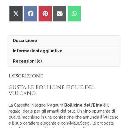
Share
Share
Share
Share
Share
on
on
on
on
on
X
Facebook
Pinterest
Email
WhatsApp
(Twitter)
Descrizione
Informazioni aggiuntive
Recensioni (0)
Descrizione
GUSTA LE BOLLICINE FIGLIE DEL
VULCANO
La Cassetta in legno Magnum
Bollicine dell’Etna
è il
regalo ideale per gli amanti del brut. Un vino spumante di
qualità racchiuso in una confezione che annuncia il Vulcano
e il suo carattere elegante e conviviale.Scegli la proposta