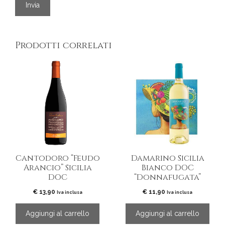
Prodotti correlati
Cantodoro “Feudo
Damarino Sicilia
Arancio” Sicilia
Bianco DOC
DOC
“Donnafugata”
€
13,90
€
11,90
Iva inclusa
Iva inclusa
Aggiungi al carrello
Aggiungi al carrello