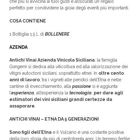
che più si avvicina ai tuoi gusti e assicurati un regalo
perfetto per condividere la gioia degli eventi più importanti.
COSA CONTIENE
1 Bottiglia 1,5 L di
BOLLENERE
AZENDA
Antichi Vinai Azienda Vinicola Siciliana
: la famiglia
Gangemi
si dedica alla viticoltura ed alla valorizzazione dei
vitigni autoctoni siciliani, soprattutto etnei. In
oltre cento
anni di lavoro
, tra i vigneti alle pendici dell’Etna e nelle
cantine di invecchiamento, alla
passione
si è aggiunta
l’
esperienza
, all’esperienza la
tecnologia
,
per dare agli
estimatori dei vini siciliani grandi certezze da
assaporare
.
ANTICHI VINAI – ETNA DA 5 GENERAZIONI
Sono figli dell’Etna
e il Vulcano è una costante positiva
della loro storia da più di centotrenta anni. Un terreno fertile