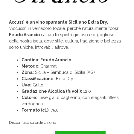
Accussì
è un vino spumante Siciliano
Extra Dry.
“Accussì” in vernacolo locale, perchè naturalmente “così”
Feudo Arancio
cattura lo spirito gioioso e orgoglioso
della nostra isola, dove stile, cultura, tradizione e bellezza
sono uniche, introvabili altrove.
Cantina: Feudo Arancio
Metodo
: Charmat
Zona:
Sicilia – Sambuca di Sicilia (AG)
Classificazione:
Extra Dry
Uve:
Grillo
Gradazione Alcolica (% vol.):
12.0
Colore:
lieve giallo paglierino, con eleganti riflessi
verdognoli
Formato (cl.):
75.0
Disponibile su ordinazione