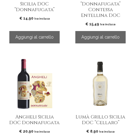
Sicilia DOC
“Donnafugata”
“Donnafugata”
Contessa
Entellina DOC
€
14,90
Iva inclusa
€
15,49
Iva inclusa
Aggiungi al carrello
Aggiungi al carrello
Angheli Sicilia
Lumà Grillo Sicilia
DOC Donnafugata
DOC “Cellaro”
€
20,90
€
8,90
Iva inclusa
Iva inclusa