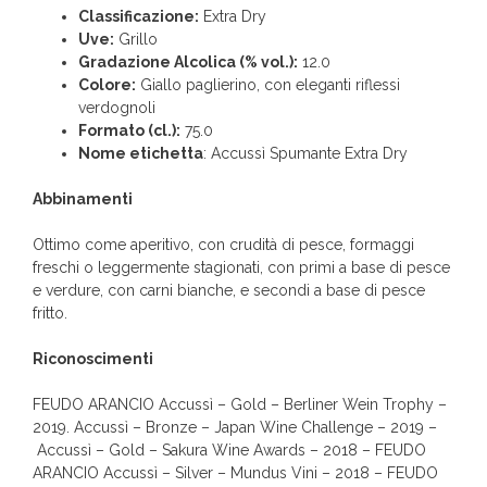
Classificazione:
Extra Dry
Uve:
Grillo
Gradazione Alcolica (% vol.):
12.0
Colore:
Giallo paglierino, con eleganti riflessi
verdognoli
Formato (cl.):
75.0
Nome etichetta
: Accussì Spumante Extra Dry
Abbinamenti
Ottimo come aperitivo, con crudità di pesce, formaggi
freschi o leggermente stagionati, con primi a base di pesce
e verdure, con carni bianche, e secondi a base di pesce
fritto.
Riconoscimenti
FEUDO ARANCIO Accussì – Gold – Berliner Wein Trophy –
2019. Accussì – Bronze – Japan Wine Challenge – 2019 –
Accussì – Gold – Sakura Wine Awards – 2018 – FEUDO
ARANCIO Accussì – Silver – Mundus Vini – 2018 – FEUDO