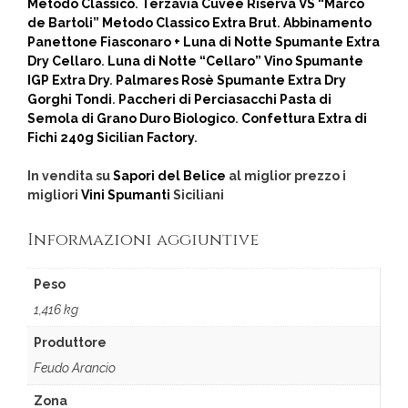
Metodo Classico
.
Terzavia Cuvée Riserva VS “Marco
de Bartoli” Metodo Classico Extra Brut
.
Abbinamento
Panettone Fiasconaro + Luna di Notte Spumante Extra
Dry Cellaro
.
Luna di Notte “Cellaro” Vino Spumante
IGP Extra Dry
.
Palmares Rosè Spumante Extra Dry
Gorghi Tondi
.
Paccheri di Perciasacchi Pasta di
Semola di Grano Duro Biologico
.
Confettura Extra di
Fichi 240g Sicilian Factory
.
In vendita su
Sapori del Belice
al miglior prezzo i
migliori
Vini Spumanti
Siciliani
Informazioni aggiuntive
Peso
1,416 kg
Produttore
Feudo Arancio
Zona