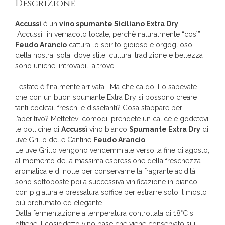
Descrizione
Accussì
è un
vino spumante Siciliano Extra Dry
.
“Accussì” in vernacolo locale, perchè naturalmente “così”
Feudo Arancio
cattura lo spirito gioioso e orgoglioso
della nostra isola, dove stile, cultura, tradizione e bellezza
sono uniche, introvabili altrove.
L’estate è finalmente arrivata… Ma che caldo! Lo sapevate
che con un buon spumante Extra Dry si possono creare
tanti cocktail freschi e dissetanti? Cosa stappare per
l’aperitivo? Mettetevi comodi, prendete un calice e godetevi
le bollicine di
Accussì
vino bianco
Spumante Extra Dry
di
uve Grillo delle Cantine
Feudo Arancio
.
Le uve Grillo vengono vendemmiate verso la fine di agosto,
al momento della massima espressione della freschezza
aromatica e di notte per conservarne la fragrante acidità;
sono sottoposte poi a successiva vinificazione in bianco
con pigiatura e pressatura soffice per estrarre solo il mosto
più profumato ed elegante.
Dalla fermentazione a temperatura controllata di 18°C si
ottiene il cosiddetto vino base che viene conservato sui