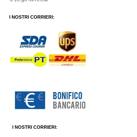
0
s
u
5
I NOSTRI CORRIERI:
I NOSTRI CORRIERI: