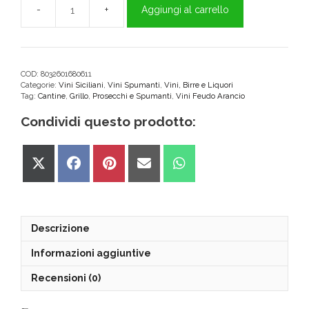
Aggiungi al carrello
Accussì
Vino
Spumante
Extra
Dry
COD:
8032601680611
Categorie:
Vini Siciliani
,
Vini Spumanti
,
Vini, Birre e Liquori
Feudo
Tag:
Cantine
,
Grillo
,
Prosecchi e Spumanti
,
Vini Feudo Arancio
Arancio
quantità
Condividi questo prodotto:
Share
Share
Share
Share
Share
on
on
on
on
on
X
Facebook
Pinterest
Email
WhatsApp
(Twitter)
Descrizione
Informazioni aggiuntive
Recensioni (0)