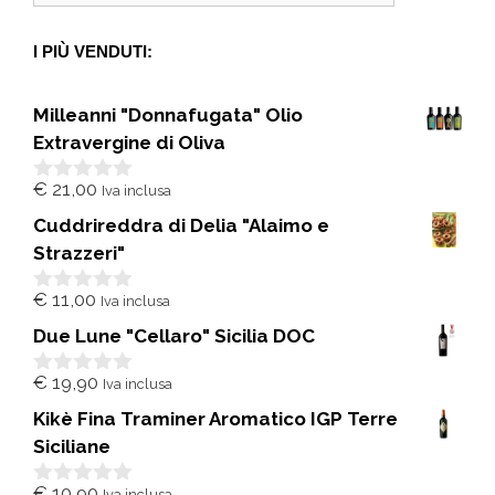
I PIÙ VENDUTI:
Milleanni "Donnafugata" Olio
Extravergine di Oliva
€
21,00
Iva inclusa
0
s
Cuddrireddra di Delia "Alaimo e
u
5
Strazzeri"
€
11,00
Iva inclusa
0
s
Due Lune "Cellaro" Sicilia DOC
u
5
€
19,90
Iva inclusa
0
s
Kikè Fina Traminer Aromatico IGP Terre
u
5
Siciliane
€
10,90
Iva inclusa