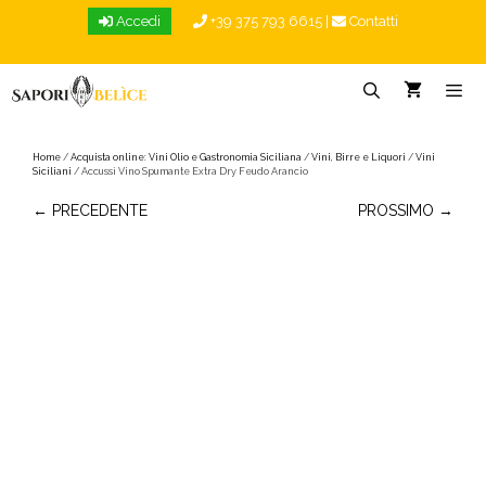
Vai
Accedi
+39 375 793 6615
|
Contatti
al
contenuto
Menu
Home
/
Acquista online: Vini Olio e Gastronomia Siciliana
/
Vini, Birre e Liquori
/
Vini
Siciliani
/ Accussì Vino Spumante Extra Dry Feudo Arancio
← PRECEDENTE
PROSSIMO →