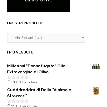
I NOSTRI PRODOTTI:
I PIÙ VENDUTI:
Milleanni "Donnafugata" Olio
Extravergine di Oliva
€
21,00
Iva inclusa
0
s
Cuddrireddra di Delia "Alaimo e
u
5
Strazzeri"
€
11,00
Iva inclusa
0