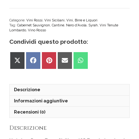
Rosso
Terre
Siciliane
IGP
Categorie:
Vini Rossi
,
Vini Siciliani
,
Vini, Birre e Liquori
Tag:
Cabernet Sauvignon
,
Cantine
,
Nero d'Avola
,
Syrah
,
Vini Tenute
Tenute
Lombardo
,
Vino Rosso
Lombardo
quantità
Condividi questo prodotto:
Share
Share
Share
Share
Share
on
on
on
on
on
X
Facebook
Pinterest
Email
WhatsApp
(Twitter)
Descrizione
Informazioni aggiuntive
Recensioni (0)
Descrizione