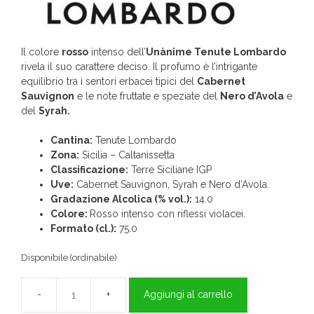
Il colore
rosso
intenso dell’
Unànime Tenute Lombardo
rivela il suo carattere deciso. Il profumo è l’intrigante
equilibrio tra i sentori erbacei tipici del
Cabernet
Sauvignon
e le note fruttate e speziate del
Nero d’Avola
e
del
Syrah.
Cantina:
Tenute Lombardo
Zona:
Sicilia – Caltanissetta
Classificazione:
Terre Siciliane IGP
Uve:
Cabernet Sauvignon, Syrah e Nero d’Avola.
Gradazione Alcolica (% vol.):
14.0
Colore:
Rosso intenso con riflessi violacei.
Formato (cl.):
75.0
Disponibile (ordinabile)
Aggiungi al carrello
Unànime