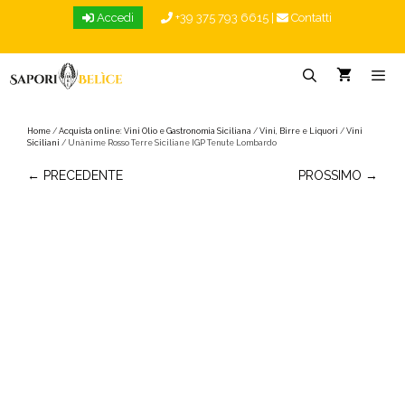
Vai
Accedi
+39 375 793 6615
|
Contatti
al
contenuto
Menu
Home
/
Acquista online: Vini Olio e Gastronomia Siciliana
/
Vini, Birre e Liquori
/
Vini
Siciliani
/ Unànime Rosso Terre Siciliane IGP Tenute Lombardo
← PRECEDENTE
PROSSIMO →