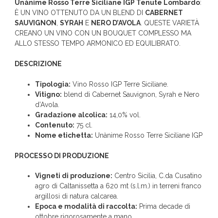
Unànime Rosso Terre Siciliane IGP Tenute Lombardo
:
È UN VINO OTTENUTO DA UN BLEND DI
CABERNET
SAUVIGNON
,
SYRAH
E
NERO D’AVOLA
. QUESTE VARIETÀ
CREANO UN VINO CON UN BOUQUET COMPLESSO MA
ALLO STESSO TEMPO ARMONICO ED EQUILIBRATO.
DESCRIZIONE
Tipologia:
Vino Rosso IGP Terre Siciliane.
Vitigno:
blend di Cabernet Sauvignon, Syrah e Nero
d’Avola.
Gradazione alcolica:
14,0% vol.
Contenuto:
75 cl.
Nome etichetta:
Unànime Rosso Terre Siciliane IGP
PROCESSO DI PRODUZIONE
Vigneti di produzione:
Centro Sicilia, C.da Cusatino
agro di Caltanissetta a 620 mt (s.l.m.) in terreni franco
argillosi di natura calcarea.
Epoca e modalità di raccolta:
Prima decade di
ottobre rigorosamente a mano.