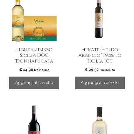
Lighea Zibibbo
Hekate “Feudo
Sicilia DOC
Arancio” Passito
“Donnafugata”
Sicilia IGT
€
14,90
€
29,50
Iva inclusa
Iva inclusa
Aggiungi al carrello
Aggiungi al carrello