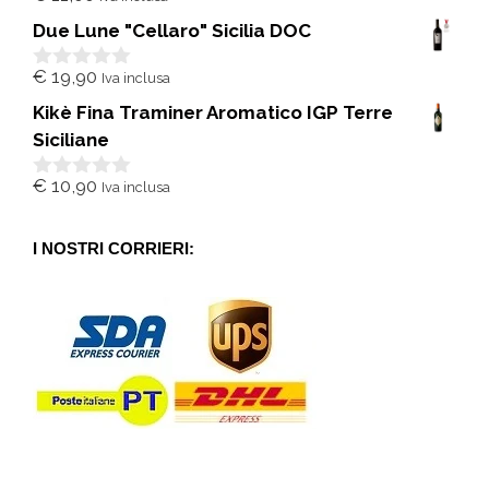
s
Due Lune "Cellaro" Sicilia DOC
u
5
€
19,90
Iva inclusa
0
s
Kikè Fina Traminer Aromatico IGP Terre
u
5
Siciliane
€
10,90
Iva inclusa
0
s
u
5
I NOSTRI CORRIERI: