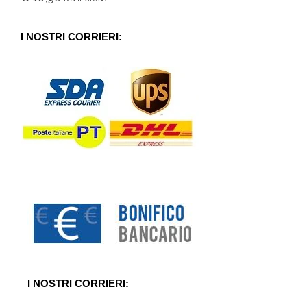
0
s
u
5
I NOSTRI CORRIERI:
I NOSTRI CORRIERI: