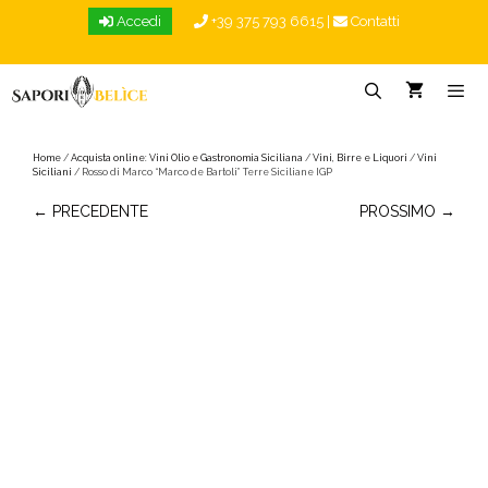
Vai
Accedi
+39 375 793 6615
|
Contatti
al
contenuto
Menu
Home
/
Acquista online: Vini Olio e Gastronomia Siciliana
/
Vini, Birre e Liquori
/
Vini
Siciliani
/ Rosso di Marco “Marco de Bartoli” Terre Siciliane IGP
← PRECEDENTE
PROSSIMO →