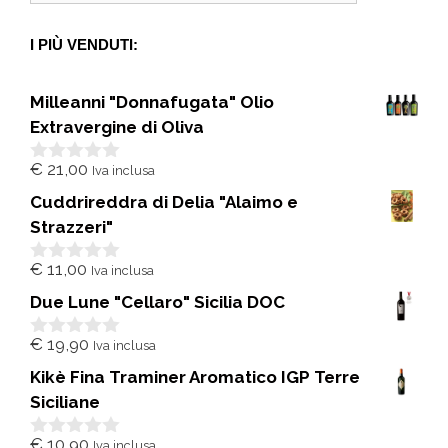
I PIÙ VENDUTI:
Milleanni "Donnafugata" Olio
Extravergine di Oliva
€
21,00
Iva inclusa
0
s
Cuddrireddra di Delia "Alaimo e
u
5
Strazzeri"
€
11,00
Iva inclusa
0
s
Due Lune "Cellaro" Sicilia DOC
u
5
€
19,90
Iva inclusa
0
s
Kikè Fina Traminer Aromatico IGP Terre
u
5
Siciliane
€
10,90
Iva inclusa