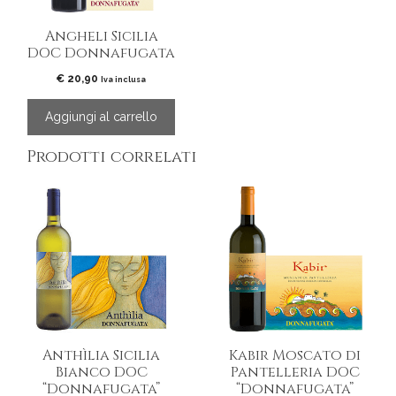
Angheli Sicilia
DOC Donnafugata
€
20,90
Iva inclusa
Aggiungi al carrello
Prodotti correlati
Questo
prodotto
ha
più
varianti.
Le
opzioni
possono
essere
Anthìlia Sicilia
Kabir Moscato di
scelte
Bianco DOC
Pantelleria DOC
nella
“Donnafugata”
“Donnafugata”
pagina