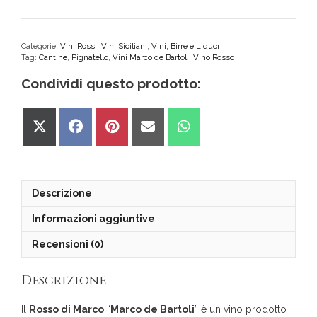
di
Marco
"Marco
de
Categorie:
Vini Rossi
,
Vini Siciliani
,
Vini, Birre e Liquori
Tag:
Cantine
,
Pignatello
,
Vini Marco de Bartoli
,
Vino Rosso
Bartoli"
Terre
Condividi questo prodotto:
Siciliane
IGP
quantità
Share
Share
Share
Share
Share
on
on
on
on
on
X
Facebook
Pinterest
Email
WhatsApp
(Twitter)
Descrizione
Informazioni aggiuntive
Recensioni (0)
Descrizione
Il
Rosso di Marco
“
Marco de Bartoli
” è un vino prodotto