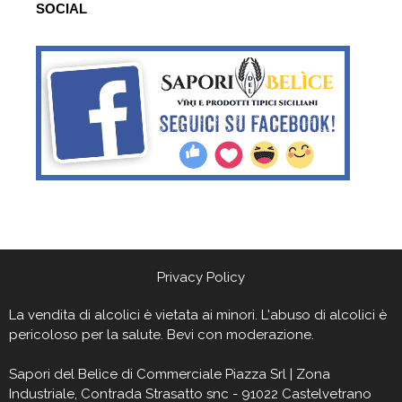
SOCIAL
Privacy Policy
La vendita di alcolici è vietata ai minori. L'abuso di alcolici è
pericoloso per la salute. Bevi con moderazione.
Sapori del Belìce
di Commerciale Piazza Srl | Zona
Industriale, Contrada Strasatto snc - 91022 Castelvetrano