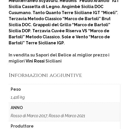
Mediterraneo Scyavuru
.
Hedonis “Feudo Arancio” IGT
Sicilia Cassetta di Legno
.
Angimbè Sicilia DOC
Cusumano
.
Tanto Quanto Terre Siciliane IGT “Miceli”
.
Terzavia Metodo Classico “Marco de Bartoli” Brut
Sicilia DOC
.
Grappoli del Grillo “Marco de Bartoli”
Sicilia DOP
.
Terzavia Cuvée Riserva VS “Marco de
Bartoli” Metodo Classico
.
Sole e Vento “Marco de
Bartoli” Terre Siciliane IGP
.
In vendita su Sapori del Belice al miglior prezzo i
migliori
Vini Rossi
Siciliani
Informazioni aggiuntive
Peso
1,416 kg
ANNO
Rosso di Marco 2017, Rosso di Marco 2021
Produttore