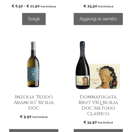
del
Fascia
€
6,50
-
€
11,90
€
25,90
Iva inclusa
Iva inclusa
di
prodotto
prezzo:
Scegli
Aggiungi al carrello
da
€ 6,50
a
€ 11,90
Inzolia “Feudo
Donnafugata
Arancio” Sicilia
Brut VSQ Sicilia
DOC
DOC Metodo
Classico
€
9,90
Iva inclusa
€
34,90
Iva inclusa