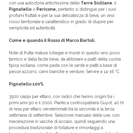
con uva autoctona antichissima delle
Terre Siciliane
, il
Pignatello
o
Pericone,
pertanto si distingue per i suoi
profumi fruttati e per la sua delicatezza di beva, un vino
rosso territoriale e caratteristico in grado di stupire per
semplicità ed autenticità.
Come e quando il Rosso di Marco Bartoli.
Note di frutta matura (ciliegie e more) in questo vino poco
tannico e dalla facile beva, da abbinare a piatti della cucina
tipica siciliana, come pasta con le sarde e piatti a base di
pesce azzurro, carni bianche e verdure. Servire a 14-16 °C.
Pignatello 100%
3500 ceppi per ettaro, con radici che hanno origini tra i
primi anni 90 e il 2000. Piante a controspalliera Guyot. 40 hl
di resa per ettaro vendemmiati tra la seconda e la terza
settimana di settembre. Selezione manuale delle uve, con
macerazione in vasche di acciaio, quindi seguendo una
procedura tradizionale di follature e rimontaggi a