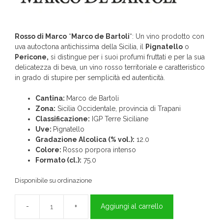
Rosso di Marco
“
Marco de Bartoli
“: Un vino prodotto con
uva autoctona antichissima della Sicilia, il
Pignatello
o
Pericone,
si distingue per i suoi profumi fruttati e per la sua
delicatezza di beva, un vino rosso territoriale e caratteristico
in grado di stupire per semplicità ed autenticità.
Cantina:
Marco de Bartoli
Zona:
Sicilia Occidentale, provincia di Trapani
Classificazione:
IGP Terre Siciliane
Uve:
Pignatello
Gradazione Alcolica (% vol.):
12.0
Colore:
Rosso porpora intenso
Formato (cl.):
75.0
Disponibile su ordinazione
Aggiungi al carrello
Rosso