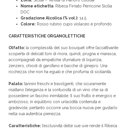
Zona:
Sicilia – Tenuta di Pianoro Cuddia
Nome etichetta
: Ribeca Firriato Perricone Sicilia
DOC
Gradazione Alcolica (% vol.):
14.5
Colore:
Rosso rubino cupo violaceo e profondo
CARATTERISTICHE ORGANOLETTICHE
Olfatto:
la complessità del suo bouquet offre l’accattivante
scoperta di delicati toni di mora, quindi, prugna e marasca,
accompagnati da empatiche sfumature di liquirizia,
zenzero, chiodi di garofano e bacche di ginepro. Una
ricchezza che non ha eguali e che profuma di sicilianità.
Palato:
tannini freschi e travolgenti, che sicuramente
risaltano l’eleganza e la sontuosità di un vino che sa di
possedere un fascino inimitabile. Il suo frutto è energico e
ambizioso, in equilibrio con un’acidità contenuta e
gradevole, pertanto occorre una bocca nuova per gustarlo
nella sua autentica pienezza.
Caratteristiche:
l’esclusività delle sue uve rende il Ribeca