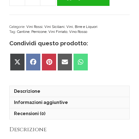
Ribeca
"Firriato"
Perricone
Sicilia
DOC
Categorie:
Vini Rossi
,
Vini Siciliani
,
Vini, Birre e Liquori
Tag:
Cantine
,
Perricone
,
Vini Firriato
,
Vino Rosso
quantità
Condividi questo prodotto:
Share
Share
Share
Share
Share
on
on
on
on
on
X
Facebook
Pinterest
Email
WhatsApp
(Twitter)
Descrizione
Informazioni aggiuntive
Recensioni (0)
Descrizione