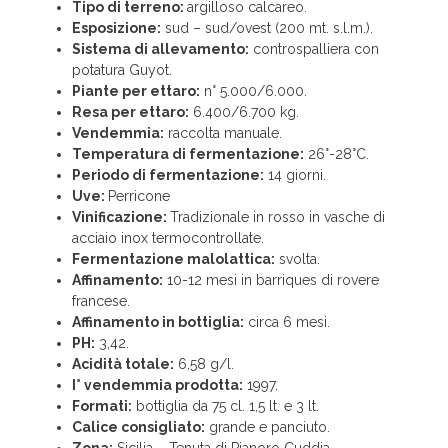
Tipo di terreno:
argilloso calcareo.
Esposizione:
sud – sud/ovest (200 mt. s.l.m.).
Sistema di allevamento:
controspalliera con
potatura Guyot.
Piante per ettaro:
n° 5.000/6.000.
Resa per ettaro:
6.400/6.700 kg.
Vendemmia:
raccolta manuale.
Temperatura di fermentazione:
26°-28°C.
Periodo di fermentazione:
14 giorni.
Uve:
Perricone
Vinificazione:
Tradizionale in rosso in vasche di
acciaio inox termocontrollate.
Fermentazione malolattica:
svolta.
Affinamento:
10-12 mesi in barriques di rovere
francese.
Affinamento in bottiglia:
circa 6 mesi.
PH:
3,42.
Acidità totale:
6,58 g/l.
I° vendemmia prodotta:
1997.
Formati:
bottiglia da 75 cl. 1,5 lt. e 3 lt.
Calice consigliato:
grande e panciuto.