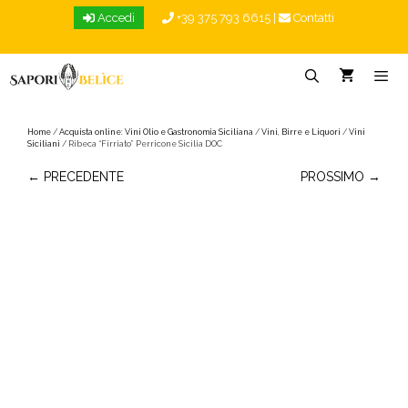
Vai
Accedi
+39 375 793 6615
|
Contatti
al
contenuto
Menu
Home
/
Acquista online: Vini Olio e Gastronomia Siciliana
/
Vini, Birre e Liquori
/
Vini
Siciliani
/ Ribeca “Firriato” Perricone Sicilia DOC
← PRECEDENTE
PROSSIMO →