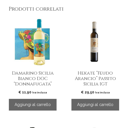
Prodotti correlati
Damarino Sicilia
Hekate “Feudo
Bianco DOC
Arancio” Passito
“Donnafugata”
Sicilia IGT
€
11,90
€
29,50
Iva inclusa
Iva inclusa
Aggiungi al carrello
Aggiungi al carrello