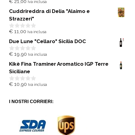
€
21,00
Iva inclusa
0
s
Cuddrireddra di Delia "Alaimo e
u
5
Strazzeri"
€
11,00
Iva inclusa
0
s
Due Lune "Cellaro" Sicilia DOC
u
5
€
19,90
Iva inclusa
0
s
Kikè Fina Traminer Aromatico IGP Terre
u
5
Siciliane
€
10,90
Iva inclusa
0
s
u
5
I NOSTRI CORRIERI: