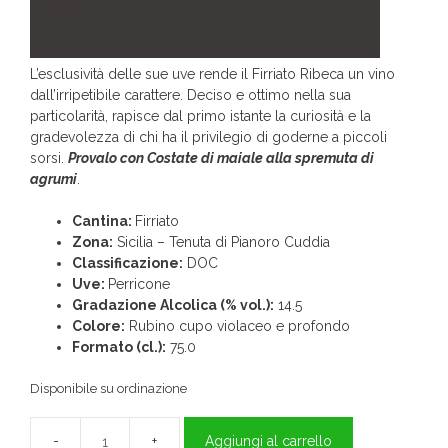
L’esclusività delle sue uve rende il Firriato Ribeca un vino
dall’irripetibile carattere. Deciso e ottimo nella sua
particolarità, rapisce dal primo istante la curiosità e la
gradevolezza di chi ha il privilegio di goderne a piccoli
sorsi.
Provalo con Costate di maiale alla spremuta di
agrumi
.
Cantina:
Firriato
Zona:
Sicilia – Tenuta di Pianoro Cuddia
Classificazione:
DOC
Uve:
Perricone
Gradazione Alcolica (% vol.):
14.5
Colore:
Rubino cupo violaceo e profondo
Formato (cl.):
75.0
Disponibile su ordinazione
Aggiungi al carrello