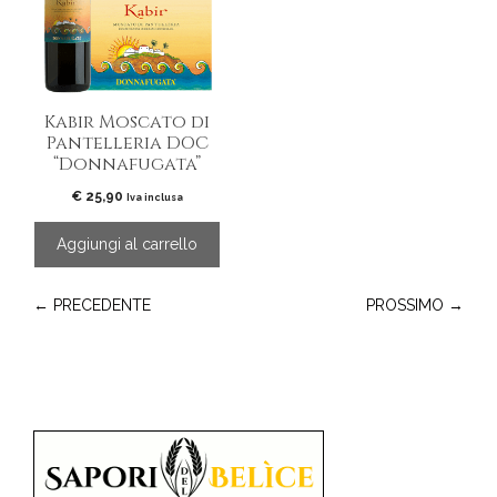
Kabir Moscato di
Pantelleria DOC
“Donnafugata”
€
25,90
Iva inclusa
Aggiungi al carrello
← PRECEDENTE
PROSSIMO →