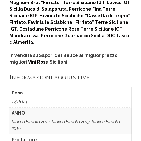
Magnum Brut “Firriato” Terre Siciliane IGT
.
Làvico IGT
Sicilia Duca di Salaparuta
.
Perricone Fina Terre
Siciliane IGP
.
Favinia le Sciabiche “Cassetta di Legno”
Firriato
.
Favinia le Sciabiche “Firriato” Terre Siciliane
IGT
.
Costadune Perricone Rosè Terre Siciliane IGT
Mandrarossa
.
Perricone Guarnaccio Sicilia DOC Tasca
d’Almerita
.
In vendita su Sapori del Belice al miglior prezzo i
migliori
Vini Rossi
Siciliani
Informazioni aggiuntive
Peso
1,416 kg
ANNO
Ribeca Firriato 2012, Ribeca Firriato 2013, Ribeca Firriato
2016
Produttore