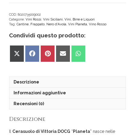
Vittoria
DOCG
Planeta
COD:
8020735009002
Categorie:
Vini Rossi
,
Vini Siciliani
,
Vini, Birre e Liquori
quantità
Tag:
Cantine
,
Frappato
,
Nero d'Avola
,
Vini Planeta
,
Vino Rosso
Condividi questo prodotto:
Share
Share
Share
Share
Share
on
on
on
on
on
X
Facebook
Pinterest
Email
WhatsApp
(Twitter)
Descrizione
Informazioni aggiuntive
Recensioni (0)
Descrizione
Il
Cerasuolo di Vittoria DOCG
“
Planeta
” nasce nelle