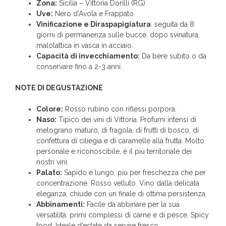
Zona:
Sicilia – Vittoria Dorilli (RG)
Uve:
Nero d’Avola e Frappato
Vinificazione e Diraspapigiatura
: seguita da 8
giorni di permanenza sulle bucce, dopo svinatura,
malolattica in vasca in acciaio.
Capacità di invecchiamento:
Da bere subito o da
conservare fino a 2-3 anni.
NOTE DI DEGUSTAZIONE
Colore:
Rosso rubino con riflessi porpora.
Naso:
Tipico dei vini di Vittoria. Profumi intensi di
melograno maturo, di fragola, di frutti di bosco, di
confettura di ciliegia e di caramelle alla frutta. Molto
personale e riconoscibile, è il più territoriale dei
nostri vini.
Palato:
Sapido e lungo, più per freschezza che per
concentrazione. Rosso velluto. Vino dalla delicata
eleganza, chiude con un finale di ottima persistenza.
Abbinamenti:
Facile da abbinare per la sua
versatilità: primi complessi di carne e di pesce. Spicy
food. Ideale d’estate da servire fresco.