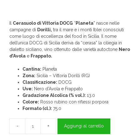
Il
Cerasuolo di Vittoria DOCG
“
Planeta
” nasce nelle
campagne di
Dorilli,
tra il mare e i monti Iblei conosciuti
come luogo di eccellenza del food in Sicilia. Il nome
dell’unica DOCG di Sicilia deriva da “cerasa” la ciliegia in
dialetto siciliano, vino ottenuto dalle varietà autoctone
Nero
d’Avola
e
Frappato.
Cantina:
Planeta
Zona:
Sicilia – Vittoria Dorilli (RG)
Classificazione:
DOCG
Uve:
Nero d’Avola e Frappato
Gradazione Alcolica (% vol.):
13.0
Colore:
Rosso rubino con riflessi porpora
Formato (cl.):
75.0
Aggiungi al carrello
Cerasuolo
di