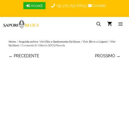
Vai
Accedi
+39 375 793 6615
|
Contatti
al
contenuto
Menu
Home
/
Acquista online: Vini Olio e Gastronomia Siciliana
/
Vini, Birre e Liquori
/
Vini
Siciliani
/ Cerasuolo di Vittoria DOCG Planeta
← PRECEDENTE
PROSSIMO →