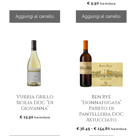
€
9,90
Iva inclusa
Aggiungi al carrello
Aggiungi al carrello
Questo
prodotto
ha
più
varianti.
Le
opzioni
possono
essere
Vurria Grillo
Ben Ryé
scelte
Sicilia DOC “Di
“Donnafugata”
nella
Giovanna”
Passito di
pagina
Pantelleria DOC
del
€
15,90
Iva inclusa
Astucciato
prodotto
Fascia
€
36,49
-
€
154,80
Iva inclusa
di