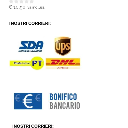
€
10,90
Iva inclusa
0
s
u
5
I NOSTRI CORRIERI:
I NOSTRI CORRIERI: