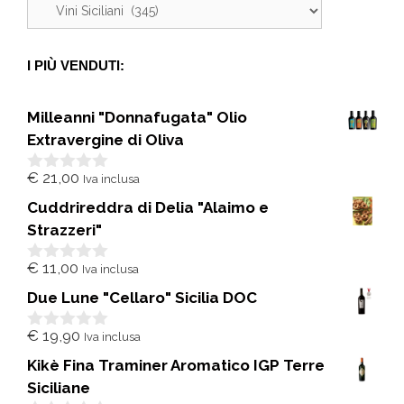
I PIÙ VENDUTI:
Milleanni "Donnafugata" Olio
Extravergine di Oliva
€
21,00
Iva inclusa
0
s
Cuddrireddra di Delia "Alaimo e
u
5
Strazzeri"
€
11,00
Iva inclusa
0
s
Due Lune "Cellaro" Sicilia DOC
u
5
€
19,90
Iva inclusa
0
s
Kikè Fina Traminer Aromatico IGP Terre
u
5
Siciliane