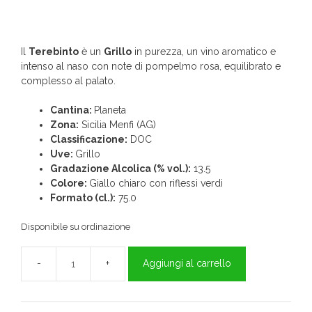
Il
Terebinto
è un
Grillo
in purezza, un vino aromatico e
intenso al naso con note di pompelmo rosa, equilibrato e
complesso al palato.
Cantina:
Planeta
Zona:
Sicilia Menfi (AG)
Classificazione:
DOC
Uve:
Grillo
Gradazione Alcolica (% vol.):
13.5
Colore:
Giallo chiaro con riflessi verdi
Formato (cl.):
75.0
Disponibile su ordinazione
Aggiungi al carrello
Terebinto
"Planeta"
Grillo