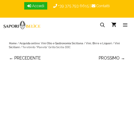
Vai
Accedi
+39 375 793 6615
|
Contatti
al
contenuto
Menu
Home
/
Acquista online: Vini Olio e Gastronomia Siciliana
/
Vini, Birre e Liquori
/
Vini
Siciliani
/ Terebinto “Planeta” Grillo Sicilia DOC
← PRECEDENTE
PROSSIMO →