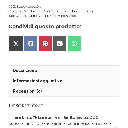
Sicilia
DOC
COD:
8020735001006-1
Categorie:
Vini Bianchi
,
Vini Siciliani
,
Vini, Birre e Liquori
quantità
Tag:
Cantine
,
Grillo
,
Vini Planeta
,
Vino Bianco
Condividi questo prodotto:
Share
Share
Share
Share
Share
on
on
on
on
on
X
Facebook
Pinterest
Email
WhatsApp
(Twitter)
Descrizione
Informazioni aggiuntive
Recensioni (0)
Descrizione
Il
Terebinto “Planeta”
è un
Grillo
Sicilia DOC
in
purezza, un vino bianco aromatico e intenso al naso con