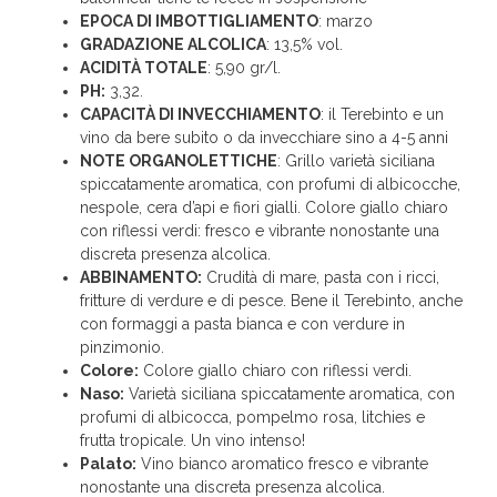
EPOCA DI IMBOTTIGLIAMENTO
: marzo
GRADAZIONE ALCOLICA
: 13,5% vol.
ACIDITÀ TOTALE
: 5,90 gr/l.
PH:
3,32.
CAPACITÀ DI INVECCHIAMENTO
: il Terebinto e un
vino da bere subito o da invecchiare sino a 4-5 anni
NOTE ORGANOLETTICHE
: Grillo varietà siciliana
spiccatamente aromatica, con profumi di albicocche,
nespole, cera d’api e fiori gialli. Colore giallo chiaro
con riflessi verdi: fresco e vibrante nonostante una
discreta presenza alcolica.
ABBINAMENTO:
Crudità di mare, pasta con i ricci,
fritture di verdure e di pesce. Bene il Terebinto, anche
con formaggi a pasta bianca e con verdure in
pinzimonio.
Colore:
Colore giallo chiaro con riflessi verdi.
Naso:
Varietà siciliana spiccatamente aromatica, con
profumi di albicocca, pompelmo rosa, litchies e
frutta tropicale. Un vino intenso!
Palato:
Vino bianco aromatico fresco e vibrante
nonostante una discreta presenza alcolica.