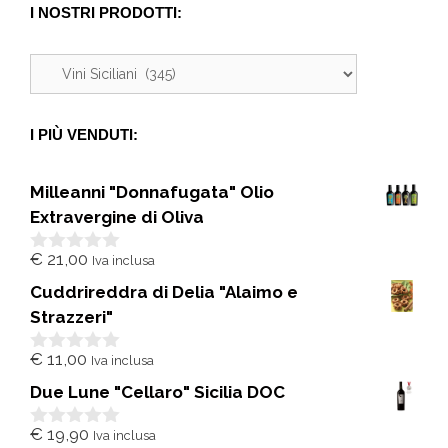
I NOSTRI PRODOTTI:
I PIÙ VENDUTI:
Milleanni "Donnafugata" Olio
Extravergine di Oliva
€
21,00
Iva inclusa
0
s
Cuddrireddra di Delia "Alaimo e
u
5
Strazzeri"
€
11,00
Iva inclusa
0
s
Due Lune "Cellaro" Sicilia DOC
u
5
€
19,90
Iva inclusa
0