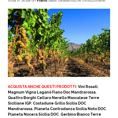
volta in Sicilia un
Fiano
dalle caratteristiche rivoluzionarie.
ACQUISTA ANCHE QUESTI PRODOTTI
:
Vini Rosati
,
Magnum Vigna Laganò Fiano Doc Mandrarossa
.
Quattro Borghi Cellaro Nerello Mascalese Terre
Siciliane IGP
.
Costadune Grillo Sicilia DOC
Mandrarossa
.
Planeta Controdanza Sicilia Noto DOC
.
Planeta Nocera Sicilia DOC
.
Gerbino Bianco Terre