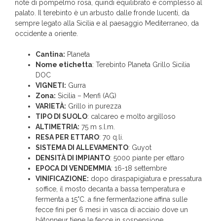
note di pompelmo rosa, quindi equilibrato e complesso al
palato. Il terebinto è un arbusto dalle fronde lucenti, da
sempre legato alla Sicilia e al paesaggio Mediterraneo, da
occidente a oriente.
Cantina:
Planeta
Nome etichetta
: Terebinto Planeta Grillo Sicilia
DOC
VIGNETI:
Gurra
Zona:
Sicilia – Menfi (AG)
VARIETÀ:
Grillo in purezza
TIPO DI SUOLO
: calcareo e molto argilloso
ALTIMETRIA:
75 m s.l.m.
RESA PER ETTARO
: 70 q.li.
SISTEMA DI ALLEVAMENTO
: Guyot
DENSITÀ DI IMPIANTO
: 5000 piante per ettaro
EPOCA DI VENDEMMIA
: 16-18 settembre
VINIFICAZIONE:
dopo diraspapigiatura e pressatura
soffice, il mosto decanta a bassa temperatura e
fermenta a 15°C. a fine fermentazione affina sulle
fecce fini per 6 mesi in vasca di acciaio dove un
bâtonneur tiene le fecce in sospensione