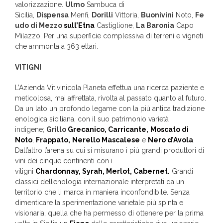
valorizzazione.
Ulmo
Sambuca di
Sicilia,
Dispensa
Menfi,
Dorilli
Vittoria,
Buonivini
Noto,
Fe
udo di Mezzo
sull’Etna
Castiglione,
La Baronia
Capo
Milazzo. Per una superficie complessiva di terreni e vigneti
che ammonta a 363 ettari.
VITIGNI
L’Azienda Vitivinicola Planeta effettua una ricerca paziente e
meticolosa, mai affrettata, rivolta al passato quanto al futuro.
Da un lato un profondo legame con la più antica tradizione
enologica siciliana, con il suo patrimonio varietà
indigene;
Grillo
Grecanico,
Carricante,
Moscato di
Noto
,
Frappato,
Nerello Mascalese
e
Nero d’Avola
.
Dall’altro l’arena su cui si misurano i più grandi produttori di
vini dei cinque continenti con i
vitigni
Chardonnay,
Syrah,
Merlot,
Cabernet.
Grandi
classici dell’enologia internazionale interpretati da un
territorio che li marca in maniera inconfondibile. Senza
dimenticare la sperimentazione varietale più spinta e
visionaria, quella che ha permesso di ottenere per la prima