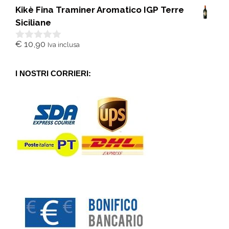
s
Kikè Fina Traminer Aromatico IGP Terre
u
5
Siciliane
€
10,90
Iva inclusa
0
s
u
5
I NOSTRI CORRIERI: