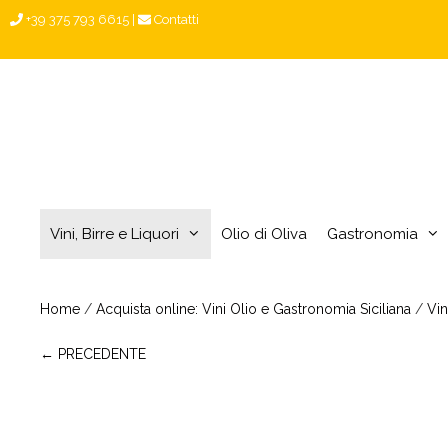
Vai
+39 375 793 6615
|
Contatti
al
contenuto
Vini, Birre e Liquori
Olio di Oliva
Gastronomia
Home
/
Acquista online: Vini Olio e Gastronomia Siciliana
/
Vin
← PRECEDENTE