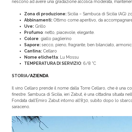
riescono ad avere una gradazione alcolica moderata, mantenendo
Zona di produzione:
Sicilia – Sambuca di Sicilia (AG) zo
Abbinamenti:
Ottimo come aperitivo, da accompagnare a 
Uve:
Grillo
Profumo
: netto, piacevole, elegante.
Colore
: giallo paglierino
Sapore:
secco, pieno, fragrante, ben bilanciato, armonic
Cantina:
Cellaro
Nome etichetta
: Lu Mossu
TEMPERATURA DI SERVIZIO
: 6/8 °C
STORIA/
AZIENDA
Il vino Cellaro prende il nome dalla Torre Cellaro, che è una co
finestre. Sambuca di Sicilia, ieri Zabut, è una cittadina situata n
Fondata dall’Emiro Zabut intorno all’830, subito dopo lo sbarco 
saraceno.