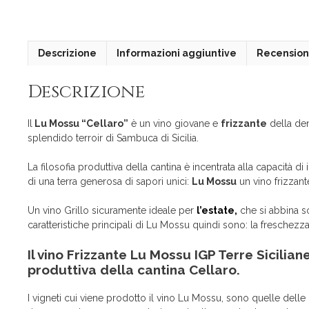
Descrizione
Informazioni aggiuntive
Recensioni
Descrizione
Il
Lu Mossu “Cellaro”
è un vino giovane e
frizzante
della den
splendido terroir di Sambuca di Sicilia.
La filosofia produttiva della cantina è incentrata alla capacità
di una terra generosa di sapori unici:
Lu Mossu
un vino frizzant
Un vino Grillo sicuramente ideale per
l’estate,
che si abbina so
caratteristiche principali di Lu Mossu quindi sono: la freschezza, l
Il vino Frizzante Lu Mossu IGP Terre Siciliane
produttiva della cantina Cellaro.
I vigneti cui viene prodotto il vino Lu Mossu, sono quelle delle