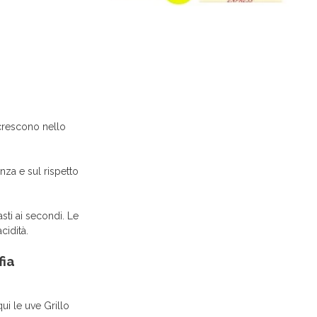
 crescono nello
nza e sul rispetto
asti ai secondi. Le
cidità.
fia
ui le uve Grillo