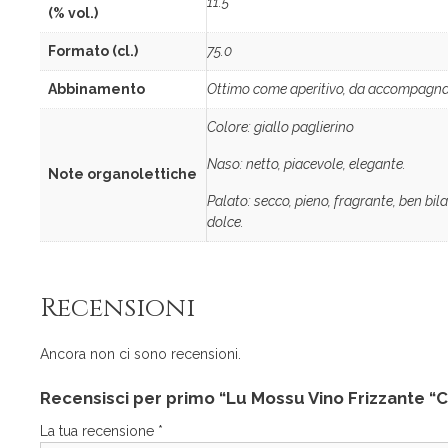
11.5
(% vol.)
Formato (cl.)
75.0
Abbinamento
Ottimo come aperitivo, da accompagnare 
Colore: giallo paglierino
Naso: netto, piacevole, elegante.
Note organolettiche
Palato: secco, pieno, fragrante, ben bil
dolce.
Recensioni
Ancora non ci sono recensioni.
Recensisci per primo “Lu Mossu Vino Frizzante “Ce
La tua recensione
*