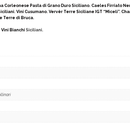
a Corleonese Pasta di Grano Duro Siciliano
.
Caeles Firriato Ner
ciliani
.
Vini Cusumano
.
Vervèr Terre Siciliane IGT “Miceli”
.
Cha
te Terre di Bruca
.
i
Vini Bianchi
Siciliani.
llinari