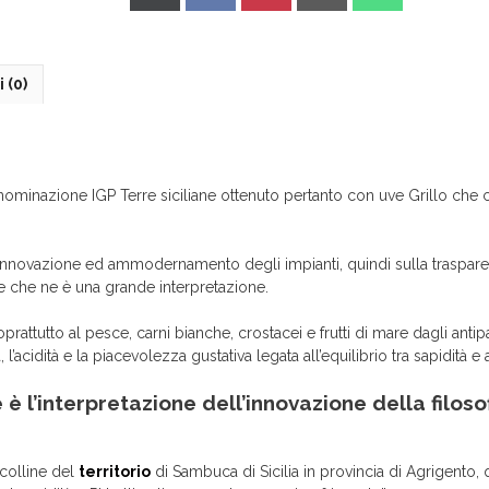
X
Facebook
Pinterest
Email
WhatsApp
(Twitter)
 (0)
ominazione IGP Terre siciliane ottenuto pertanto con uve Grillo che
 di innovazione ed ammodernamento degli impianti, quindi sulla traspare
e che ne è una grande interpretazione.
prattutto al pesce, carni bianche, crostacei e frutti di mare dagli antip
’acidità e la piacevolezza gustativa legata all’equilibrio tra sapidità e a
 è l’interpretazione dell’innovazione della filoso
 colline del
territorio
di Sambuca di Sicilia in provincia di Agrigento, q