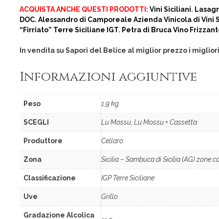
ACQUISTA ANCHE QUESTI PRODOTTI
:
Vini Siciliani
.
Lasagn
DOC
.
Alessandro di Camporeale Azienda Vinicola di Vini Si
“Firriato” Terre Siciliane IGT
.
Petra di Bruca Vino Frizzan
In vendita su Sapori del Belice al miglior prezzo i miglior
Informazioni aggiuntive
Peso
1,9 kg
SCEGLI
Lu Mossu, Lu Mossu + Cassetta
Produttore
Cellaro
Zona
Sicilia – Sambuca di Sicilia (AG) zone co
Classificazione
IGP Terre Siciliane
Uve
Grillo
Gradazione Alcolica