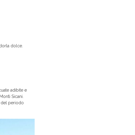
ndorla dolce.
cuate adibite e
Monti Sicani.
e del periodo