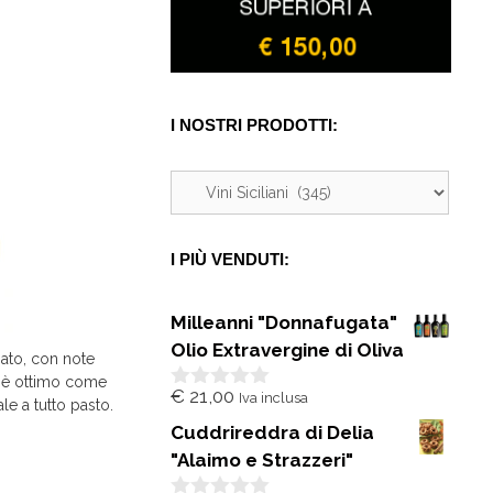
I NOSTRI PRODOTTI:
I PIÙ VENDUTI:
Milleanni "Donnafugata"
Olio Extravergine di Oliva
iato, con note
è ottimo come
€
21,00
Iva inclusa
0
le a tutto pasto.
s
Cuddrireddra di Delia
u
5
"Alaimo e Strazzeri"