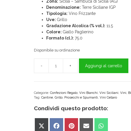
Zona:
Sicilia – Sambuca di Sicilia (AG)
Denominazione:
Terre Siciliane IGP
Tipologia:
Vino Frizzante
Uve:
Grillo
Gradazione Alcolica (% vol.):
11.5
Colore:
Giallo Paglierino
Formato (cl.):
75.0
Disponibile su ordinazione
Aggiungi al carrello
Lu
Mossu
Vino
Frizzante
"Cellaro"
Categorie:
Confezioni Regalo
,
Vini Bianchi
,
Vini Siciliani
,
Vini, B
Tag:
Cantine
,
Grillo
,
Prosecchi e Spumanti
,
Vini Cellaro
IGP
Terre
Condividi questo prodotto:
Siciliane
quantità
Share
Share
Share
Share
Share
on
on
on
on
on