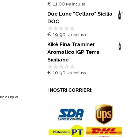
€
11,00
Iva inclusa
0
s
Due Lune "Cellaro" Sicilia
u
5
DOC
€
19,90
Iva inclusa
0
s
Kikè Fina Traminer
u
5
Aromatico IGP Terre
Siciliane
€
10,90
Iva inclusa
0
s
u
5
I NOSTRI CORRIERI:
irre e Liquori