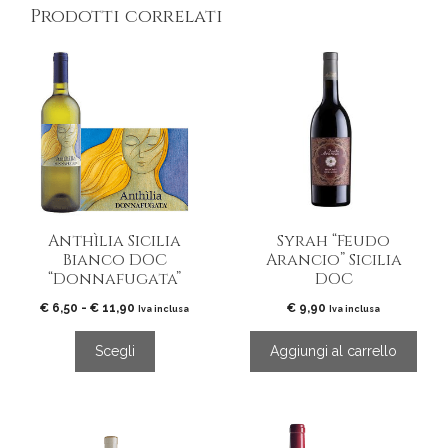
Prodotti correlati
Questo
prodotto
ha
più
varianti.
Le
opzioni
possono
essere
Anthìlia Sicilia
Syrah “Feudo
scelte
Bianco DOC
Arancio” Sicilia
nella
“Donnafugata”
DOC
pagina
del
Fascia
€
6,50
-
€
11,90
€
9,90
Iva inclusa
Iva inclusa
di
prodotto
prezzo:
Scegli
Aggiungi al carrello
da
€ 6,50
a
€ 11,90