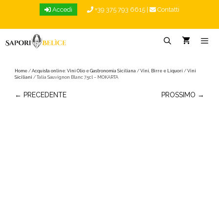
Vai
Accedi
+39 375 793 6615
|
Contatti
al
contenuto
Menu
Home
/
Acquista online: Vini Olio e Gastronomia Siciliana
/
Vini, Birre e Liquori
/
Vini
Siciliani
/ Talia Sauvignon Blanc 75cl – MOKARTA
← PRECEDENTE
PROSSIMO →