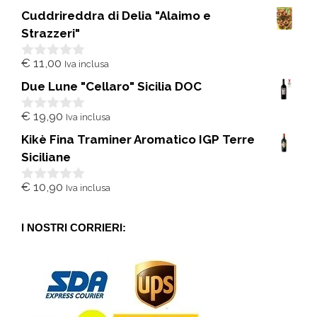
s
Cuddrireddra di Delia "Alaimo e
u
5
Strazzeri"
€
11,00
Iva inclusa
0
s
Due Lune "Cellaro" Sicilia DOC
u
5
€
19,90
Iva inclusa
0
s
Kikè Fina Traminer Aromatico IGP Terre
u
5
Siciliane
€
10,90
Iva inclusa
0
s
u
5
I NOSTRI CORRIERI: