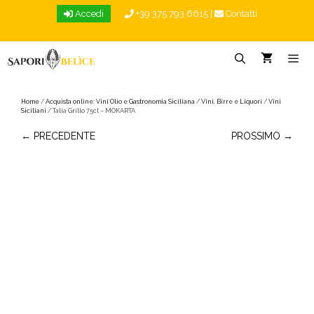
Vai
Accedi
+39 375 793 6615
|
Contatti
al
contenuto
Menu
Home
/
Acquista online: Vini Olio e Gastronomia Siciliana
/
Vini, Birre e Liquori
/
Vini
Siciliani
/ Talia Grillo 75cl – MOKARTA
← PRECEDENTE
PROSSIMO →