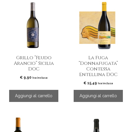
Grillo “Feudo
La Fuga
Arancio” Sicilia
“Donnafugata”
DOC
Contessa
Entellina DOC
€
9,90
Iva inclusa
€
15,49
Iva inclusa
Aggiungi al carrello
Aggiungi al carrello