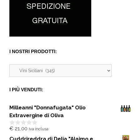
I NOSTRI PRODOTTI:
I PIÙ VENDUTI:
Milleanni "Donnafugata" Olio
Extravergine di Oliva
€
21,00
Iva inclusa
0
s
Cuddrireddra di Delia "Alaimo e