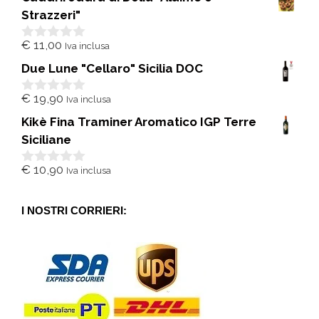
u
5
Strazzeri"
€
11,00
Iva inclusa
0
s
Due Lune "Cellaro" Sicilia DOC
u
5
€
19,90
Iva inclusa
0
s
Kikè Fina Traminer Aromatico IGP Terre
u
5
Siciliane
€
10,90
Iva inclusa
0
s
u
5
I NOSTRI CORRIERI: