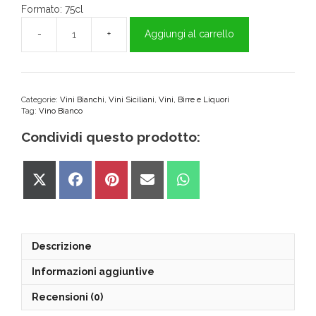
Formato: 75cl
Aggiungi al carrello
Talia
Grillo
75cl
-
MOKARTA
Categorie:
Vini Bianchi
,
Vini Siciliani
,
Vini, Birre e Liquori
Tag:
Vino Bianco
quantità
Condividi questo prodotto:
Share
Share
Share
Share
Share
on
on
on
on
on
X
Facebook
Pinterest
Email
WhatsApp
(Twitter)
Descrizione
Informazioni aggiuntive
Recensioni (0)