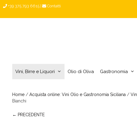
Vai
+39 375 793 6615
|
Contatti
al
contenuto
Vini, Birre e Liquori
Olio di Oliva
Gastronomia
Home
/
Acquista online: Vini Olio e Gastronomia Siciliana
/
Vin
Bianchi
← PRECEDENTE