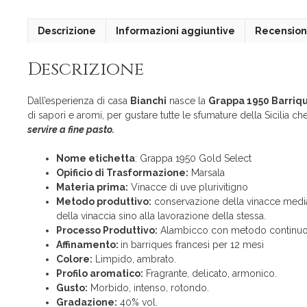
Descrizione
Informazioni aggiuntive
Recensioni
Descrizione
Dall’esperienza di casa
Bianchi
nasce la
Grappa 1950 Barriqu
di sapori e aromi, per gustare tutte le sfumature della Sicilia che 
servire a fine pasto.
Nome etichetta
: Grappa 1950 Gold Select
Opificio di Trasformazione:
Marsala
Materia prima:
Vinacce di uve plurivitigno
Metodo produttivo:
conservazione della vinacce median
della vinaccia sino alla lavorazione della stessa.
Processo Produttivo:
Alambicco con metodo continuo, co
Affinamento:
in barriques francesi per 12 mesi
Colore:
Limpido, ambrato.
Profilo aromatico:
Fragrante, delicato, armonico.
Gusto:
Morbido, intenso, rotondo.
Gradazione:
40% vol.