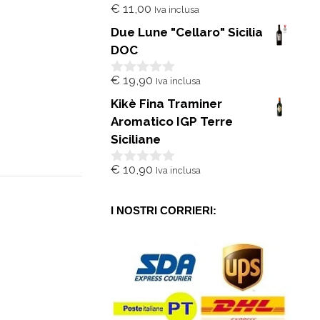
€
11,00
Iva inclusa
0
s
Due Lune "Cellaro" Sicilia
u
5
DOC
€
19,90
Iva inclusa
0
s
Kikè Fina Traminer
u
5
Aromatico IGP Terre
Siciliane
€
10,90
Iva inclusa
0
s
u
5
I NOSTRI CORRIERI: