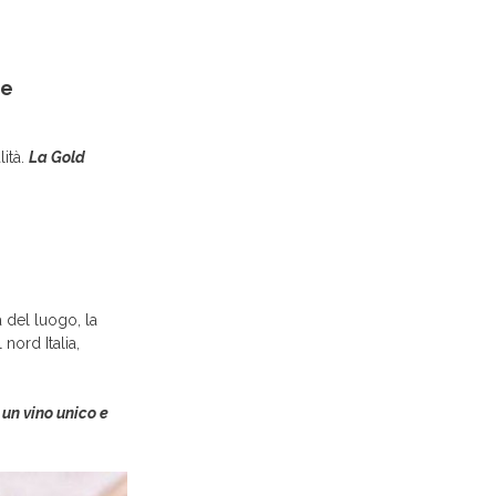
le
ità.
La Gold
a del luogo, la
nord Italia,
 un vino unico e