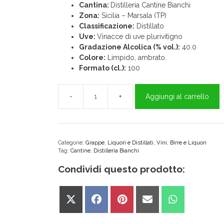
Cantina:
Distilleria Cantine Bianchi
Zona:
Sicilia – Marsala (TP)
Classificazione:
Distillato
Uve:
Vinacce di uve plurivitigno
Gradazione Alcolica (% vol.):
40.0
Colore:
Limpido, ambrato.
Formato (cl.):
100
Aggiungi al carrello
Grappa
1950
Gold
Select
Distilleria
Categorie:
Grappe
,
Liquori e Distillati
,
Vini, Birre e Liquori
Tag:
Cantine
,
Distilleria Bianchi
Bianchi
quantità
Condividi questo prodotto:
Share
Share
Share
Share
Share
on
on
on
on
on
X
Facebook
Pinterest
Email
WhatsApp