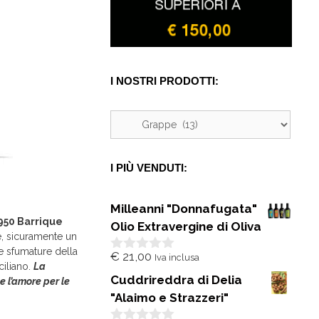
I NOSTRI PRODOTTI:
I PIÙ VENDUTI:
Milleanni "Donnafugata"
950 Barrique
Olio Extravergine di Oliva
, sicuramente un
le sfumature della
€
21,00
Iva inclusa
0
iciliano.
La
s
Cuddrireddra di Delia
 l’amore per le
u
5
"Alaimo e Strazzeri"