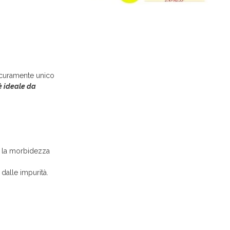
icuramente unico
è ideale da
e la morbidezza
dalle impurità.