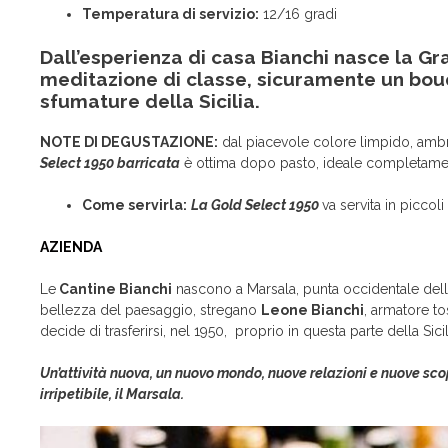
Temperatura di servizio:
12/16 gradi
Dall’esperienza di casa
Bianchi
nasce la
Gra
meditazione di classe, sicuramente un bouq
sfumature della Sicilia.
NOTE DI DEGUSTAZIONE:
dal piacevole colore limpido, amb
Select 1950 barricata
è ottima dopo pasto, ideale completamento
Come servirla:
La Gold Select 1950
va servita in piccoli
AZIENDA
Le
Cantine Bianchi
nascono a Marsala, punta occidentale della S
bellezza del paesaggio, stregano
Leone Bianchi
, armatore to
decide di trasferirsi, nel 1950, proprio in questa parte della Sici
Un’attività nuova, un nuovo mondo, nuove relazioni e nuove scop
irripetibile, il Marsala.