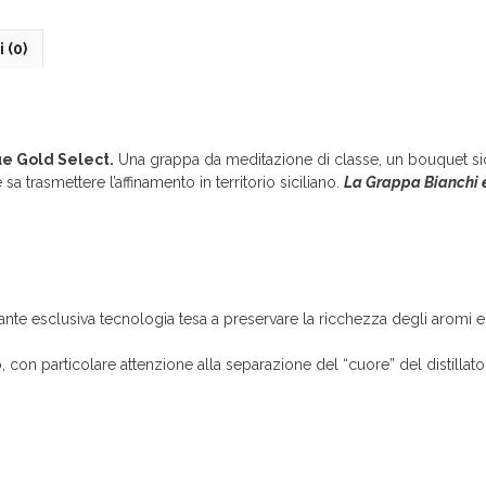
(Twitter)
 (0)
e Gold Select.
Una grappa da meditazione di classe, un bouquet s
sa trasmettere l’affinamento in territorio siciliano.
La Grappa Bianchi 
te esclusiva tecnologia tesa a preservare la ricchezza degli aromi 
n particolare attenzione alla separazione del “cuore” del distillato 