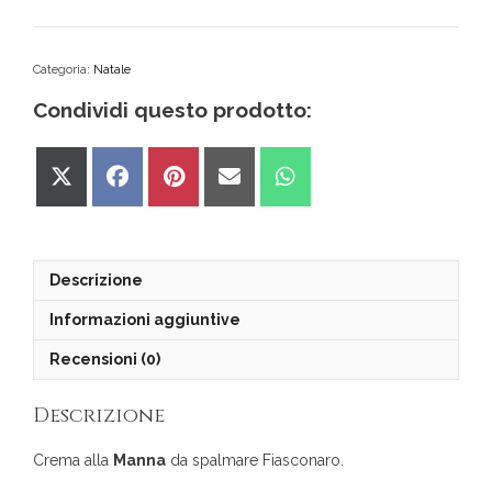
alla
manna
Fiasconaro
quantità
Categoria:
Natale
Condividi questo prodotto:
Share
Share
Share
Share
Share
on
on
on
on
on
X
Facebook
Pinterest
Email
WhatsApp
(Twitter)
Descrizione
Informazioni aggiuntive
Recensioni (0)
Descrizione
Crema alla
Manna
da spalmare Fiasconaro.