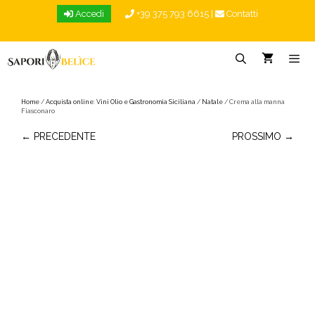
Vai
Accedi
+39 375 793 6615
|
Contatti
al
contenuto
Menu
Home
/
Acquista online: Vini Olio e Gastronomia Siciliana
/
Natale
/ Crema alla manna
Fiasconaro
← PRECEDENTE
PROSSIMO →