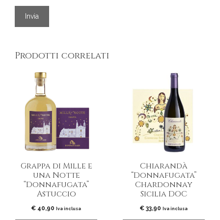
Prodotti correlati
Grappa di Mille e
Chiarandà
una Notte
“Donnafugata”
“Donnafugata”
Chardonnay
Astuccio
Sicilia DOC
€
40,90
€
33,90
Iva inclusa
Iva inclusa