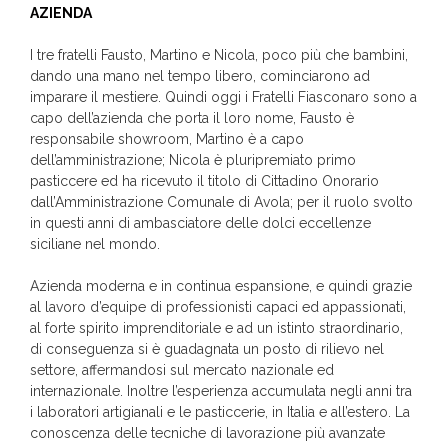
AZIENDA
I tre fratelli Fausto, Martino e Nicola, poco più che bambini,
dando una mano nel tempo libero, cominciarono ad
imparare il mestiere. Quindi oggi i Fratelli Fiasconaro sono a
capo dell’azienda che porta il loro nome, Fausto è
responsabile showroom, Martino è a capo
dell’amministrazione; Nicola è pluripremiato primo
pasticcere ed ha ricevuto il titolo di Cittadino Onorario
dall’Amministrazione Comunale di Avola; per il ruolo svolto
in questi anni di ambasciatore delle dolci eccellenze
siciliane nel mondo.
Azienda moderna e in continua espansione, e quindi grazie
al lavoro d’equipe di professionisti capaci ed appassionati,
al forte spirito imprenditoriale e ad un istinto straordinario,
di conseguenza si è guadagnata un posto di rilievo nel
settore, affermandosi sul mercato nazionale ed
internazionale. Inoltre l’esperienza accumulata negli anni tra
i laboratori artigianali e le pasticcerie, in Italia e all’estero. La
conoscenza delle tecniche di lavorazione più avanzate