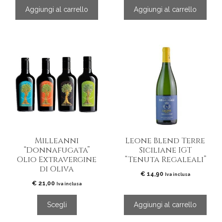
Aggiungi al carrello
Aggiungi al carrello
Questo
prodotto
ha
più
varianti.
Le
opzioni
possono
essere
Milleanni
Leone Blend Terre
scelte
“Donnafugata”
Siciliane IGT
nella
Olio Extravergine
“Tenuta Regaleali”
pagina
di Oliva
del
€
14,90
Iva inclusa
€
21,00
prodotto
Iva inclusa
Scegli
Aggiungi al carrello