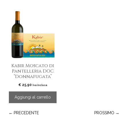
Kabir Moscato di
Pantelleria DOC
“Donnafugata”
€
25,90
Iva inclusa
Aggiungi al carrello
← PRECEDENTE
PROSSIMO →