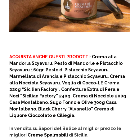
ACQUISTA ANCHE QUESTI PRODOTTI
:
Crema alla
Mandorla Scyavuru
.
Pesto di Mandorle e Pistacchio
Scyavuru 160gr
.
Pesto di Pistacchio Scyavuru
.
Marmellata di Arancia e Pistacchio Scyavuru
.
Crema
alla Nocciola Scyavuru
.
Voglia di Cocco-LE Crema
220g “Sicilian Factory”
.
Confettura Extra di Pera e
Noci “Sicilian Factory” 240g
.
Crema di Nocciole 200g
Casa Montalbano
.
Sugo Tonno e Olive 300g Casa
Montalbano
.
Black Cherry “Alvanello” Crema di
Liquore Cioccolato e Ciliegia
.
In vendita su Sapori del Belice al miglior prezzo le
migliori
Creme Spalmabili
di Sicilia