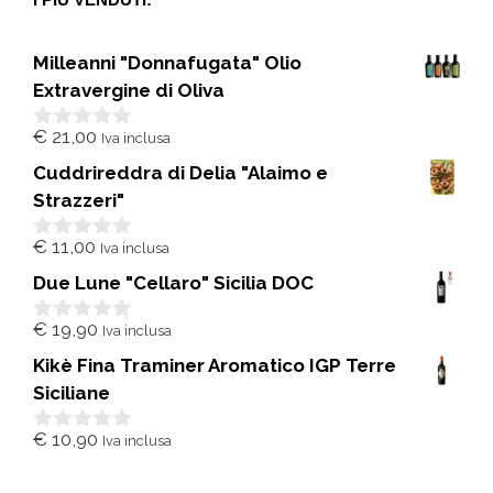
Milleanni "Donnafugata" Olio
Extravergine di Oliva
€
21,00
Iva inclusa
0
s
Cuddrireddra di Delia "Alaimo e
u
5
Strazzeri"
€
11,00
Iva inclusa
0
s
Due Lune "Cellaro" Sicilia DOC
u
5
€
19,90
Iva inclusa
0
s
Kikè Fina Traminer Aromatico IGP Terre
u
5
Siciliane
€
10,90
Iva inclusa
0
s
u