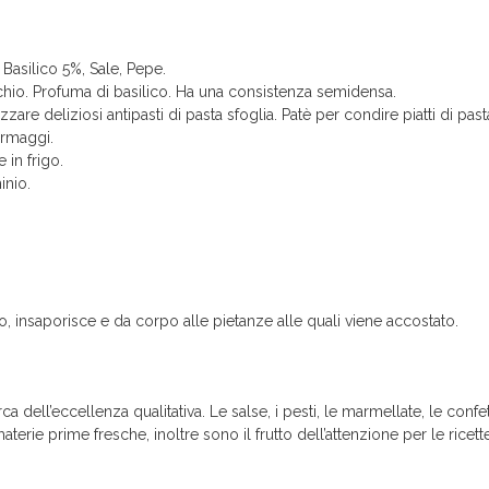
 Basilico 5%, Sale, Pepe.
cchio. Profuma di basilico. Ha una consistenza semidensa.
izzare deliziosi antipasti di pasta sfoglia. Patè per condire piatti di pas
ormaggi.
 in frigo.
inio.
, insaporisce e da corpo alle pietanze alle quali viene accostato.
dell’eccellenza qualitativa. Le salse, i pesti, le marmellate, le confet
terie prime fresche, inoltre sono il frutto dell’attenzione per le ricett