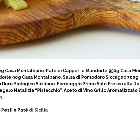
50g Casa Montalbano
.
Patè di Capperi e Mandorle 950g Casa Mo
ndorle 90g Casa Montalbano
.
Salsa di Pomodoro Siccagno 700g
 Duro Biologico Siciliano
.
Formaggio Primo Sale Fresco alla Ru
galo Natalizia “Pistacchio”
.
Aceto di Vino Grillo Aromatizzato 
a
.
i
Pesti e Patè
di Sicilia