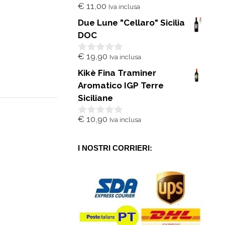
€
11,00
Iva inclusa
0
s
Due Lune "Cellaro" Sicilia
u
5
DOC
€
19,90
Iva inclusa
0
s
Kikè Fina Traminer
u
5
Aromatico IGP Terre
Siciliane
€
10,90
Iva inclusa
0
s
u
5
I NOSTRI CORRIERI: