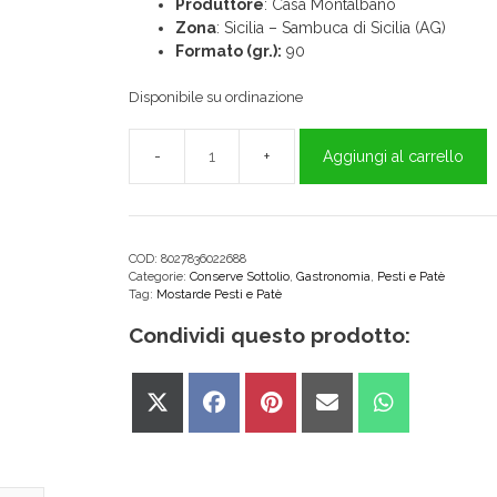
Produttore
: Casa Montalbano
Zona
: Sicilia – Sambuca di Sicilia (AG)
Formato (gr.):
90
Disponibile su ordinazione
Aggiungi al carrello
Patè
di
Pistacchio
e
Basilico
COD:
8027836022688
Categorie:
Conserve Sottolio
,
Gastronomia
,
Pesti e Patè
90g
Tag:
Mostarde Pesti e Patè
Casa
Montalbano
Condividi questo prodotto:
quantità
Share
Share
Share
Share
Share
on
on
on
on
on
X
Facebook
Pinterest
Email
WhatsApp
(Twitter)