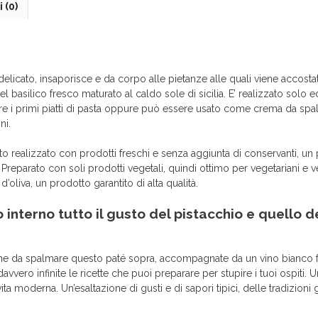
 (0)
elicato, insaporisce e da corpo alle pietanze alle quali viene accosta
el basilico fresco maturato al caldo sole di sicilia. E’ realizzato solo
ire i primi piatti di pasta oppure può essere usato come crema da spal
ni.
o realizzato con prodotti freschi e senza aggiunta di conservanti, un
 Preparato con soli prodotti vegetali, quindi ottimo per vegetariani e 
’oliva, un prodotto garantito di alta qualità.
interno tutto il gusto del pistacchio e quello de
 pane da spalmare questo paté sopra, accompagnate da un vino bianco 
vero infinite le ricette che puoi preparare per stupire i tuoi ospiti.
vita moderna. Un’esaltazione di gusti e di sapori tipici, delle tradizion