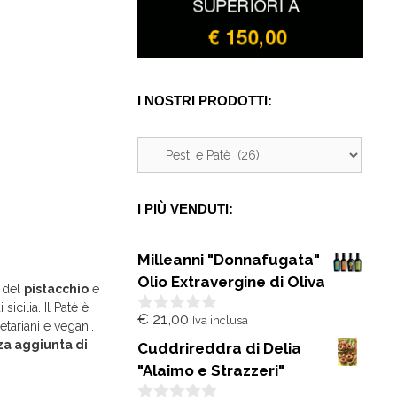
I NOSTRI PRODOTTI:
I PIÙ VENDUTI:
Milleanni "Donnafugata"
Olio Extravergine di Oliva
o del
pistacchio
e
icilia. Il Patè è
€
21,00
Iva inclusa
0
etariani e vegani.
s
za aggiunta di
Cuddrireddra di Delia
u
5
"Alaimo e Strazzeri"