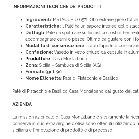
INFORMAZIONI TECNICHE DEI PRODOTTI
Ingredienti
: PISTACCHIO 65%, Olio extravergine d’oliva,
Caratteristiche:
Il Patè ha un sapore intenso del pista
Dettagli
: Patè da spalmare su fantastici crostini. Per real
accompagnare carni o pesce. Ottimo da gustare con i f
Modalità di conservazione:
Dopo l’apertura conservare
Confezione:
Vasetto in vetro chiuso da capsula in allum
Produttore
:
Casa Montalbano
Zona
: Sicilia – Sambuca di Sicilia (AG)
Formato (gr.):
90
Nome Etichetta
: Patè di Pistacchio e Basilico
Patè di Pistacchio e Basilico Casa Montalbano dal gusto delicato
AZIENDA
La mission aziendale di Casa Montalbano è sicuramente la ricerca 
conserve in olio extravergine d’oliva sono ottenuti utilizzando ma
siciliana e l’innovazione di prodotto e di processo.