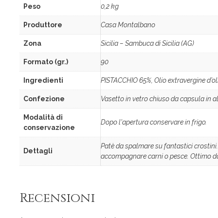
Peso
0,2 kg
Produttore
Casa Montalbano
Zona
Sicilia – Sambuca di Sicilia (AG)
Formato (gr.)
90
Ingredienti
PISTACCHIO 65%, Olio extravergine d’oli
Confezione
Vasetto in vetro chiuso da capsula in a
Modalità di
Dopo l'apertura conservare in frigo.
conservazione
Patè da spalmare su fantastici crostini. 
Dettagli
accompagnare carni o pesce. Ottimo da
Recensioni