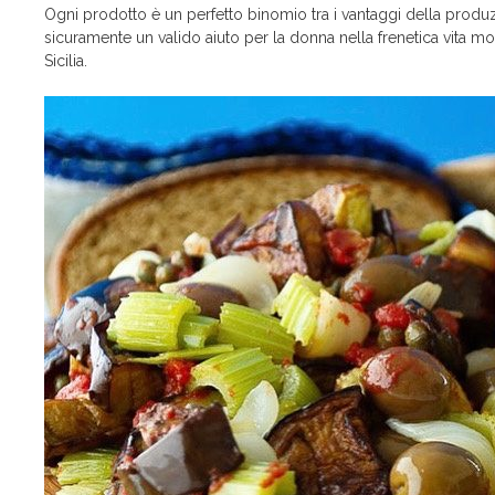
Ogni prodotto è un perfetto binomio tra i vantaggi della produzio
sicuramente un valido aiuto per la donna nella frenetica vita mod
Sicilia.