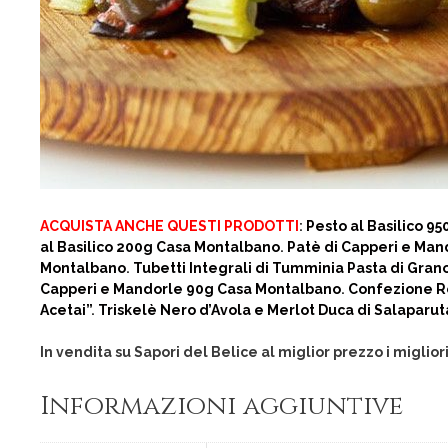
ACQUISTA ANCHE QUESTI PRODOTTI
:
Pesto al Basilico 9
al Basilico 200g Casa Montalbano
.
Patè di Capperi e Ma
Montalbano
.
Tubetti Integrali di Tumminia Pasta di Grano
Capperi e Mandorle 90g Casa Montalbano
.
Confezione Re
Acetai”
.
Triskelè Nero d’Avola e Merlot Duca di Salaparut
In vendita su Sapori del Belice al miglior prezzo i miglior
Informazioni aggiuntive