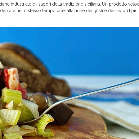
ne industriale e i sapori della tradizione siciliana. Un prodotto veloc
erna e nello stesso tempo un’esaltazione dei gusti e dei sapori tipici, 