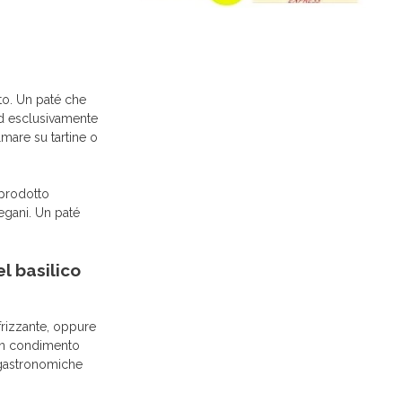
to. Un paté che
 ed esclusivamente
mare su tartine o
 prodotto
vegani. Un paté
l basilico
frizzante, oppure
 Un condimento
i gastronomiche