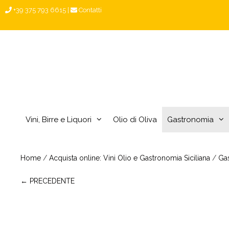
Vai
+39 375 793 6615
|
Contatti
al
contenuto
Vini, Birre e Liquori
Olio di Oliva
Gastronomia
Home
/
Acquista online: Vini Olio e Gastronomia Siciliana
/
Ga
← PRECEDENTE