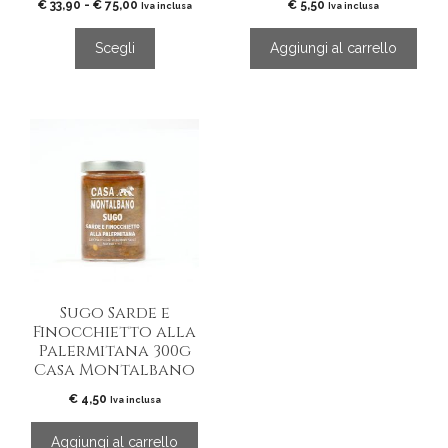
Fascia
€
33,90
-
€
75,00
€
5,50
prodotto
Iva inclusa
Iva inclusa
di
prezzo:
Scegli
Aggiungi al carrello
da
€ 33,90
a
€ 75,00
Sugo Sarde e
Finocchietto alla
Palermitana 300g
Casa Montalbano
€
4,50
Iva inclusa
Aggiungi al carrello