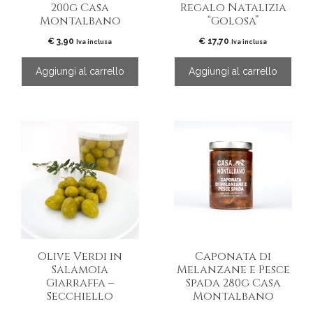
200g Casa
Regalo Natalizia
Montalbano
“Golosa”
€
3,90
€
17,70
Iva inclusa
Iva inclusa
Aggiungi al carrello
Aggiungi al carrello
Questo
prodotto
ha
più
varianti.
Le
opzioni
possono
essere
Olive Verdi in
Caponata di
scelte
Salamoia
Melanzane e Pesce
nella
Giarraffa –
Spada 280g Casa
pagina
Secchiello
Montalbano
del