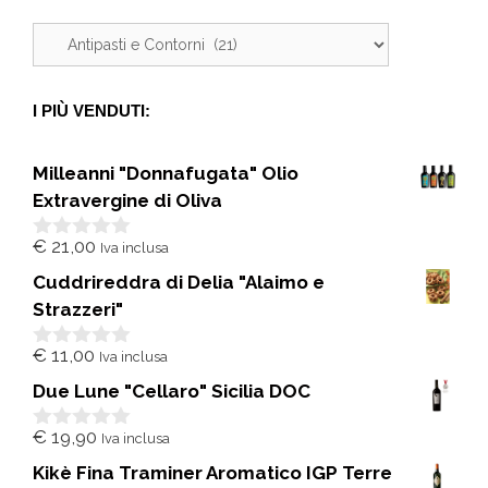
I PIÙ VENDUTI:
Milleanni "Donnafugata" Olio
Extravergine di Oliva
€
21,00
Iva inclusa
0
s
Cuddrireddra di Delia "Alaimo e
u
5
Strazzeri"
€
11,00
Iva inclusa
0
s
Due Lune "Cellaro" Sicilia DOC
u
5
€
19,90
Iva inclusa
0
s
Kikè Fina Traminer Aromatico IGP Terre
u