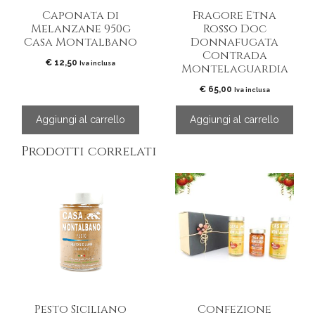
Caponata di
Fragore Etna
Melanzane 950g
Rosso Doc
Casa Montalbano
Donnafugata
Contrada
€
12,50
Iva inclusa
Montelaguardia
€
65,00
Iva inclusa
Aggiungi al carrello
Aggiungi al carrello
Prodotti correlati
Pesto Siciliano
Confezione