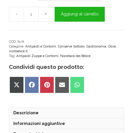
Aggiungi al carrello
Olive
Verdi
in
Salamoia
Nocellara
COD:
N/A
Categorie:
Antipasti e Contorni
,
Conserve Sottolio
,
Gastronomia
,
Olive
,
del
visitbelice.it
Belice
Tag:
Antipasti Zuppe e Contorni
,
Nocellara del Belice
–
Condividi questo prodotto:
Secchiello
quantità
Share
Share
Share
Share
Share
on
on
on
on
on
X
Facebook
Pinterest
Email
WhatsApp
(Twitter)
Descrizione
Informazioni aggiuntive