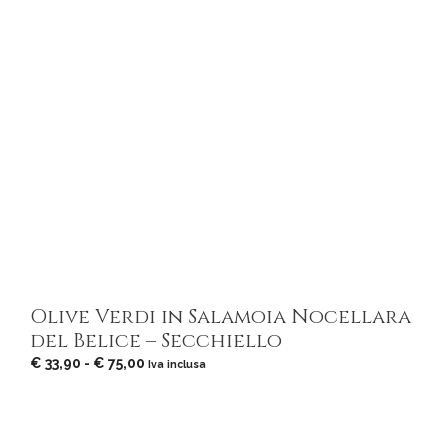
Olive Verdi in Salamoia Nocellara
del Belice – Secchiello
Fascia
€
33,90
-
€
75,00
Iva inclusa
di
prezzo:
da
€ 33,90