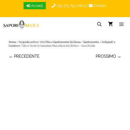
Vai
Accedi
+39 375 793 6615
|
Contatti
al
contenuto
Menu
Home
/
Acquista online: Vini Olio e Gastronomia Siciliana
/
Gastronomia
/
Antipasti e
Contorni
/ Olive Verdi in Salamoia Nocellara del Belice – Secchiello
← PRECEDENTE
PROSSIMO →