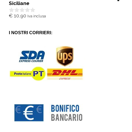
5
Siciliane
€
10,90
Iva inclusa
0
s
u
5
I NOSTRI CORRIERI: