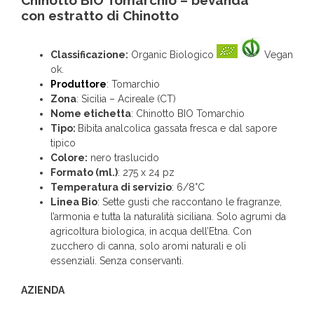
Chinotto BIO Tomarchio – bevanda
c
on estratto di Chinotto
Classificazione:
Organic Biologico
Vegan
ok.
Produttore
: Tomarchio
Zona
: Sicilia – Acireale (CT)
Nome etichetta
: Chinotto BIO Tomarchio
Tipo:
Bibita analcolica gassata fresca e dal sapore
tipico
Colore:
nero traslucido
Formato (ml.)
: 275 x 24 pz
Temperatura di servizio
: 6/8°C
Linea Bio
: Sette gusti che raccontano le fragranze,
l’armonia e tutta la naturalità siciliana. Solo agrumi da
agricoltura biologica, in acqua dell’Etna. Con
zucchero di canna, solo aromi naturali e oli
essenziali. Senza conservanti.
AZIENDA