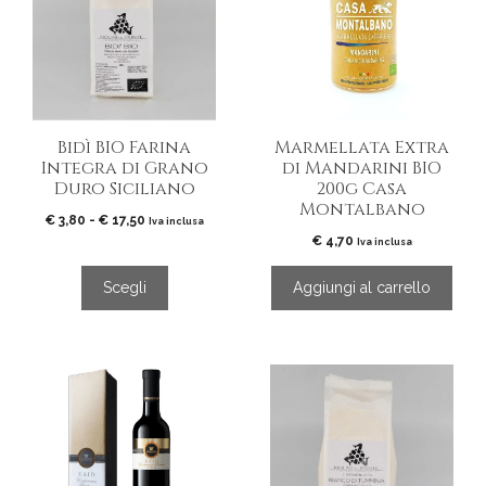
più
varianti.
Le
opzioni
possono
essere
Bidì BIO Farina
Marmellata Extra
scelte
Integra di Grano
di Mandarini BIO
nella
Duro Siciliano
200g Casa
pagina
Montalbano
del
Fascia
€
3,80
-
€
17,50
Iva inclusa
di
€
4,70
prodotto
Iva inclusa
prezzo:
da
Scegli
Aggiungi al carrello
€ 3,80
a
€ 17,50
Questo
prodotto
ha
più
varianti.