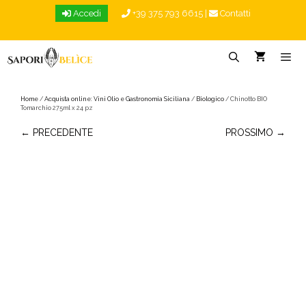
Vai
Accedi
+39 375 793 6615
|
Contatti
al
contenuto
Menu
Home
/
Acquista online: Vini Olio e Gastronomia Siciliana
/
Biologico
/ Chinotto BIO
Tomarchio 275ml x 24 pz
← PRECEDENTE
PROSSIMO →