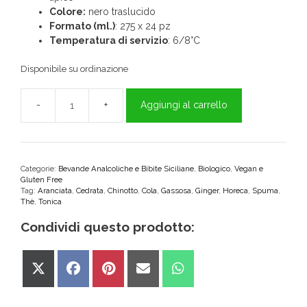
Colore:
nero traslucido
Formato (ml.)
: 275 x 24 pz
Temperatura di servizio
: 6/8°C
Disponibile su ordinazione
Aggiungi al carrello
Chinotto
BIO
Tomarchio
275ml
x
Categorie:
Bevande Analcoliche e Bibite Siciliane
,
Biologico
,
Vegan e
Gluten Free
24
Tag:
Aranciata
,
Cedrata
,
Chinotto
,
Cola
,
Gassosa
,
Ginger
,
Horeca
,
Spuma
,
pz
Thè
,
Tonica
quantità
Condividi questo prodotto:
Share
Share
Share
Share
Share
on
on
on
on
on
X
Facebook
Pinterest
Email
WhatsApp