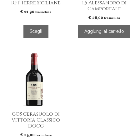
IGT Terre Siciliane
1,5 Alessandro di
pagina
Camporeale
del
€
11,90
Iva inclusa
€
26,00
prodotto
Iva inclusa
Scegli
Aggiungi al carrello
COS Cerasuolo di
Vittoria Classico
DOCG
€
25,00
Iva inclusa