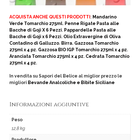
ACQUISTA ANCHE QUESTI PRODOTTI
:
Mandarino
Verde Tomarchio 275ml
.
Penne Rigate Pasta alle
Bacche di Goji X 6 Pezzi
.
Pappardelle Pasta alle
Bacche di Goji x 6 Pezzi
.
Olio Extravergine di Oliva
Contadino di Galluzzo
.
Birra
.
Gazzosa Tomarchio
275ml x 4 pz
.
Gazzosa BIO IGP Tomarchio 275ml x 4 pz
.
Aranciata Tomarchio 275ml x 4 pz
.
Cedrata Tomarchio
275ml x 4 pz
.
In vendita su Sapori del Belice al miglior prezzo le
migliori
Bevande Analcoliche e Bibite Siciliane
Informazioni aggiuntive
Peso
12,8 kg
Produttore