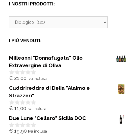
I NOSTRI PRODOTTI:
I PIÙ VENDUTI:
Milleanni "Donnafugata" Olio
Extravergine di Oliva
€
21,00
Iva inclusa
0
s
Cuddrireddra di Delia "Alaimo e
u
5
Strazzeri"
€
11,00
Iva inclusa
0
s
Due Lune "Cellaro" Sicilia DOC
u
5
€
19,90
Iva inclusa
0