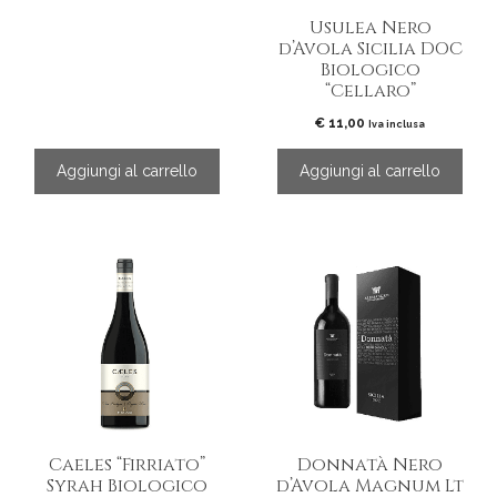
Usulea Nero
d’Avola Sicilia DOC
Biologico
“Cellaro”
€
11,00
Iva inclusa
Aggiungi al carrello
Aggiungi al carrello
Questo
prodotto
ha
più
varianti.
Le
opzioni
possono
essere
Caeles “Firriato”
Donnatà Nero
scelte
Syrah Biologico
d’Avola Magnum Lt
nella