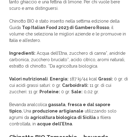
tanto ghiaccio e una fettina di limone. Per chi vuole bere
scuro e ama distinguersi.
Chinotto BIO è stato inserito nella settima edizione della
Guida
Top Italian Food 2023 di Gambero Rosso
, il
volume che seleziona le migliori aziende e le promuove in
Italia e all’estero.
Ingredienti:
Acqua dell’Etna, zucchero di canna*, anidride
carbonica, zucchero bruciato*, acido citrico, aromi naturali,
estratto di chinotto. *Da agricoltura biologica.
Valori nutrizionali
:
Energia:
187 kj/44 kcal
Grassi:
0 gr. di
cui acidi grassi saturi: 0 gr.
Carboidrati:
11 gr. di cui
zuccheri: 11 gr.
Proteine:
0 gr.
Sale:
0,02 gr.
Bevanda analcolica
gassata
,
fresca
e dal sapore
tipico.
Una
produzione artigianale
utilizzando solo
agrumi da
agricoltura biologica di Sicilia
a filiera
controllata, in
acque dell’Etna
.