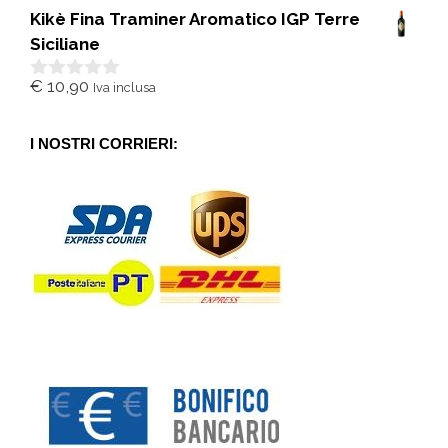
s
Kikè Fina Traminer Aromatico IGP Terre
u
5
Siciliane
€
10,90
Iva inclusa
0
s
u
5
I NOSTRI CORRIERI: