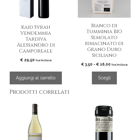
Le
opzioni
possono
essere
Bianco di
Kaid Syrah
scelte
Tumminia BIO
Vendemmia
nella
Semolato
Tardiva
pagina
rimacinato di
Alessandro di
del
Grano Duro
Camporeale
prodotto
Siciliano
€
29,50
Iva inclusa
Fascia
€
3,50
-
€
16,00
Iva inclusa
di
prezzo:
Aggiungi al carrello
Scegli
da
€ 3,50
Prodotti correlati
a
€ 16,00