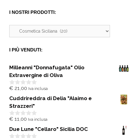
I NOSTRI PRODOTTI:
I PIÙ VENDUTI:
Milleanni "Donnafugata" Olio
Extravergine di Oliva
€
21,00
Iva inclusa
0
s
Cuddrireddra di Delia "Alaimo e
u
5
Strazzeri"
€
11,00
Iva inclusa
0
s
Due Lune "Cellaro" Sicilia DOC
u
5