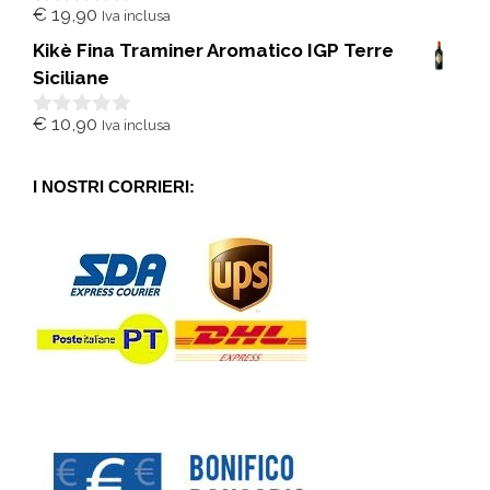
€
19,90
Iva inclusa
0
s
Kikè Fina Traminer Aromatico IGP Terre
u
5
Siciliane
€
10,90
Iva inclusa
0
s
u
5
I NOSTRI CORRIERI: