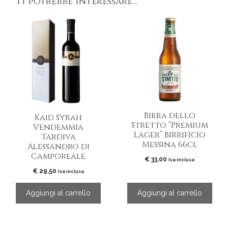
Ti potrebbe interessare…
Birra dello
Kaid Syrah
Stretto “Premium
Vendemmia
Lager” Birrificio
Tardiva
Messina 66cl
Alessandro di
Camporeale
€
33,00
Iva inclusa
€
29,50
Iva inclusa
Aggiungi al carrello
Aggiungi al carrello