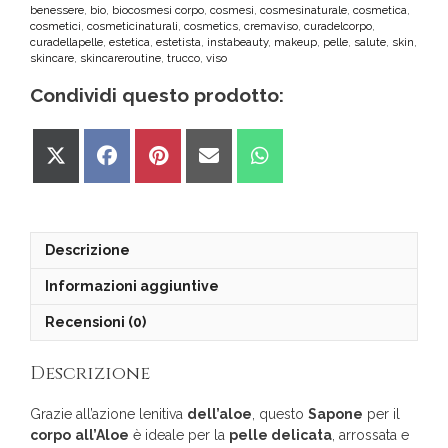
benessere
,
bio
,
biocosmesi corpo
,
cosmesi
,
cosmesinaturale
,
cosmetica
,
cosmetici
,
cosmeticinaturali
,
cosmetics
,
cremaviso
,
curadelcorpo
,
curadellapelle
,
estetica
,
estetista
,
instabeauty
,
makeup
,
pelle
,
salute
,
skin
,
skincare
,
skincareroutine
,
trucco
,
viso
Condividi questo prodotto:
Share
Share
Share
Share
Share
on
on
on
on
on
X
Facebook
Pinterest
Email
WhatsApp
(Twitter)
Descrizione
Informazioni aggiuntive
Recensioni (0)
Descrizione
Grazie all’azione lenitiva
dell’aloe
, questo
Sapone
per il
corpo
all’Aloe
è ideale per la
pelle delicata
, arrossata e