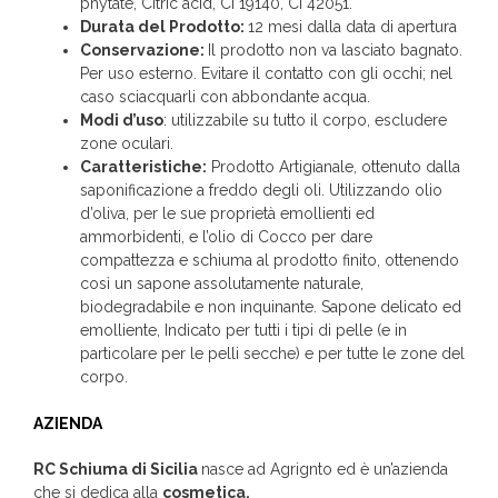
phytate, Citric acid, CI 19140, CI 42051.
Durata del Prodotto:
12 mesi dalla data di apertura
Conservazione:
Il prodotto non va lasciato bagnato.
Per uso esterno. Evitare il contatto con gli occhi; nel
caso sciacquarli con abbondante acqua.
Modi d’uso
: utilizzabile su tutto il corpo, escludere
zone oculari.
Caratteristiche:
Prodotto Artigianale, ottenuto dalla
saponificazione a freddo degli oli. Utilizzando olio
d’oliva, per le sue proprietà emollienti ed
ammorbidenti, e l’olio di Cocco per dare
compattezza e schiuma al prodotto finito, ottenendo
così un sapone assolutamente naturale,
biodegradabile e non inquinante. Sapone delicato ed
emolliente, Indicato per tutti i tipi di pelle (e in
particolare per le pelli secche) e per tutte le zone del
corpo.
AZIENDA
RC Schiuma di Sicilia
nasce ad Agrignto ed è un’azienda
che si dedica alla
cosmetica.