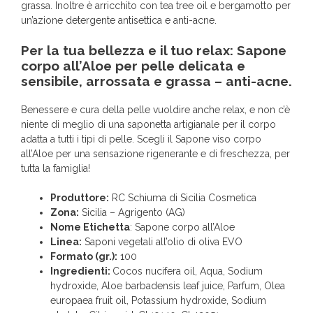
grassa. Inoltre è arricchito con tea tree oil e bergamotto per
un’azione detergente antisettica e anti-acne.
Per la tua bellezza e il tuo relax: Sapone
corpo all’Aloe per pelle delicata e
sensibile, arrossata e grassa – anti-acne.
Benessere e cura della pelle vuoldire anche relax, e non c’è
niente di meglio di una saponetta artigianale per il corpo
adatta a tutti i tipi di pelle. Scegli il Sapone viso corpo
all’Aloe per una sensazione rigenerante e di freschezza, per
tutta la famiglia!
Produttore:
RC Schiuma di Sicilia Cosmetica
Zona:
Sicilia – Agrigento (AG)
Nome Etichetta
: Sapone corpo all’Aloe
Linea:
Saponi vegetali all’olio di oliva EVO
Formato (gr.):
100
Ingredienti:
Cocos nucifera oil, Aqua, Sodium
hydroxide, Aloe barbadensis leaf juice, Parfum, Olea
europaea fruit oil, Potassium hydroxide, Sodium