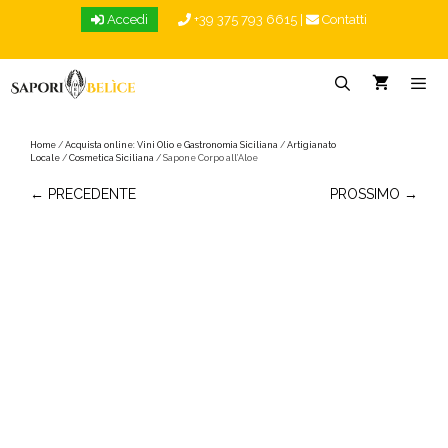
Vai
Accedi
+39 375 793 6615
|
Contatti
al
contenuto
Menu
Home
/
Acquista online: Vini Olio e Gastronomia Siciliana
/
Artigianato
Locale
/
Cosmetica Siciliana
/ Sapone Corpo all’Aloe
← PRECEDENTE
PROSSIMO →