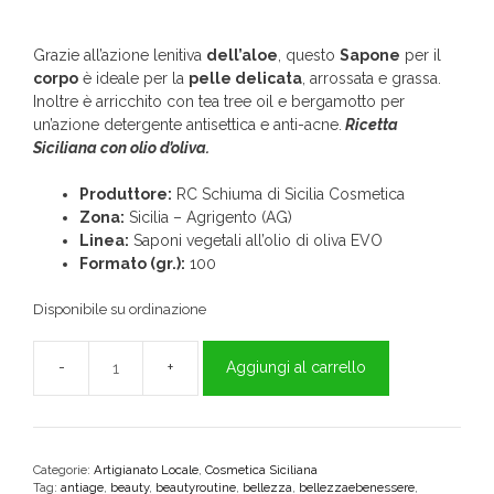
Grazie all’azione lenitiva
dell’aloe
, questo
Sapone
per il
corpo
è ideale per la
pelle delicata
, arrossata e grassa.
Inoltre è arricchito con tea tree oil e bergamotto per
un’azione detergente antisettica e anti-acne.
Ricetta
Siciliana con olio d’oliva.
Produttore:
RC Schiuma di Sicilia Cosmetica
Zona:
Sicilia – Agrigento (AG)
Linea:
Saponi vegetali all’olio di oliva EVO
Formato (gr.):
100
Disponibile su ordinazione
Aggiungi al carrello
Sapone
Corpo
all’Aloe
quantità
Categorie:
Artigianato Locale
,
Cosmetica Siciliana
Tag:
antiage
,
beauty
,
beautyroutine
,
bellezza
,
bellezzaebenessere
,