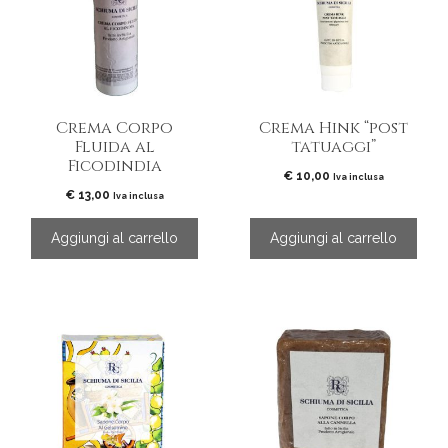
Crema Corpo
Crema Hink “post
Fluida al
tatuaggi”
Ficodindia
€
10,00
Iva inclusa
€
13,00
Iva inclusa
Aggiungi al carrello
Aggiungi al carrello