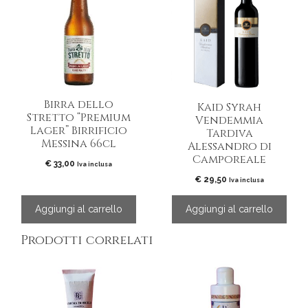
Birra dello
Kaid Syrah
Stretto “Premium
Vendemmia
Lager” Birrificio
Tardiva
Messina 66cl
Alessandro di
Camporeale
€
33,00
Iva inclusa
€
29,50
Iva inclusa
Aggiungi al carrello
Aggiungi al carrello
Prodotti correlati
Questo
Questo
prodotto
prodotto
ha
ha