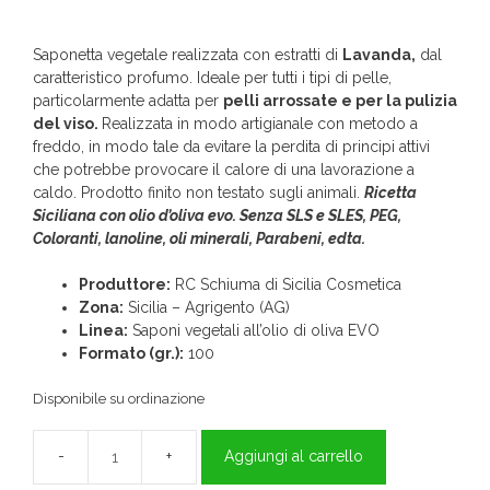
Saponetta vegetale realizzata con estratti di
Lavanda,
dal
caratteristico profumo. Ideale per tutti i tipi di pelle,
particolarmente adatta per
pelli arrossate e per la pulizia
del viso.
Realizzata in modo artigianale con metodo a
freddo, in modo tale da evitare la perdita di principi attivi
che potrebbe provocare il calore di una lavorazione a
caldo. Prodotto finito non testato sugli animali.
Ricetta
Siciliana con olio d’oliva evo. Senza SLS e SLES, PEG,
Coloranti, lanoline, oli minerali, Parabeni, edta.
Produttore:
RC Schiuma di Sicilia Cosmetica
Zona:
Sicilia – Agrigento (AG)
Linea:
Saponi vegetali all’olio di oliva EVO
Formato (gr.):
100
Disponibile su ordinazione
Aggiungi al carrello
Sapone
Corpo