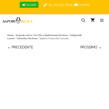
Vai
Accedi
+39 375 793 6615
|
Contatti
al
contenuto
Menu
Home
/
Acquista online: Vini Olio e Gastronomia Siciliana
/
Artigianato
Locale
/
Cosmetica Siciliana
/ Sapone Corpo alla Lavanda
← PRECEDENTE
PROSSIMO →