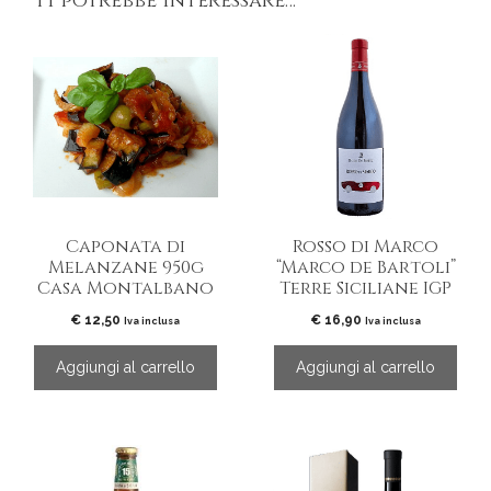
Ti potrebbe interessare…
Caponata di
Rosso di Marco
Melanzane 950g
“Marco de Bartoli”
Casa Montalbano
Terre Siciliane IGP
€
12,50
€
16,90
Iva inclusa
Iva inclusa
Aggiungi al carrello
Aggiungi al carrello