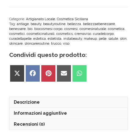
alla
Lavanda
quantità
Categorie:
Artigianato Locale
,
Cosmetica Siciliana
Tag:
antiage
,
beauty
,
beautyroutine
,
bellezza
,
bellezzaebenessere
,
benessere
,
bio
,
biocosmesi corpo
,
cosmesi
,
cosmesinaturale
,
cosmetica
,
cosmetici
,
cosmeticinaturali
,
cosmetics
,
cremaviso
,
curadelcorpo
,
curadellapelle
,
estetica
,
estetista
,
instabeauty
,
makeup
,
pelle
,
salute
,
skin
,
skincare
,
skincareroutine
,
trucco
,
viso
Condividi questo prodotto:
Share
Share
Share
Share
Share
on
on
on
on
on
X
Facebook
Pinterest
Email
WhatsApp
(Twitter)
Descrizione
Informazioni aggiuntive
Recensioni (0)