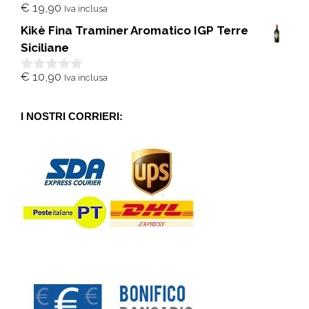
€
19,90
Iva inclusa
0
s
Kikè Fina Traminer Aromatico IGP Terre
u
5
Siciliane
€
10,90
Iva inclusa
0
s
u
5
I NOSTRI CORRIERI: