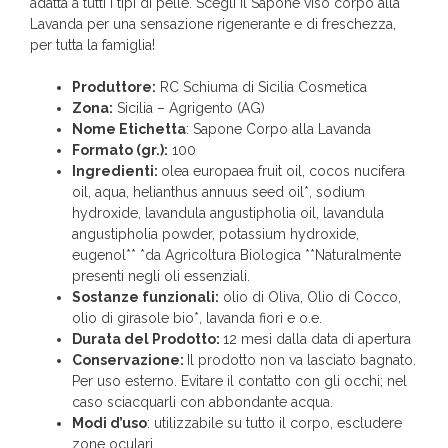
adatta a tutti i tipi di pelle. Scegli il Sapone viso corpo alla
Lavanda per una sensazione rigenerante e di freschezza,
per tutta la famiglia!
Produttore:
RC Schiuma di Sicilia Cosmetica
Zona:
Sicilia – Agrigento (AG)
Nome Etichetta
: Sapone Corpo alla Lavanda
Formato (gr.):
100
Ingredienti:
olea europaea fruit oil, cocos nucifera
oil, aqua, helianthus annuus seed oil*, sodium
hydroxide, lavandula angustipholia oil, lavandula
angustipholia powder, potassium hydroxide,
eugenol** *da Agricoltura Biologica **Naturalmente
presenti negli oli essenziali.
Sostanze funzionali:
olio di Oliva, Olio di Cocco,
olio di girasole bio*, lavanda fiori e o.e.
Durata del Prodotto:
12 mesi dalla data di apertura
Conservazione:
Il prodotto non va lasciato bagnato.
Per uso esterno. Evitare il contatto con gli occhi; nel
caso sciacquarli con abbondante acqua.
Modi d’uso
: utilizzabile su tutto il corpo, escludere
zone oculari.