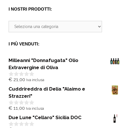
I NOSTRI PRODOTTI:
I PIÙ VENDUTI:
Milleanni "Donnafugata" Olio
Extravergine di Oliva
€
21,00
Iva inclusa
0
s
Cuddrireddra di Delia "Alaimo e
u
5
Strazzeri"
€
11,00
Iva inclusa
0
s
Due Lune "Cellaro" Sicilia DOC
u
5