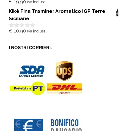
€
19,90
Iva inclusa
0
s
Kikè Fina Traminer Aromatico IGP Terre
u
5
Siciliane
€
10,90
Iva inclusa
0
s
u
5
I NOSTRI CORRIERI: