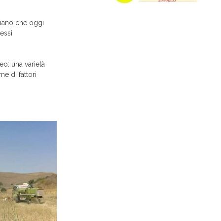
liano che oggi
essi
eo: una varietà
me di fattori