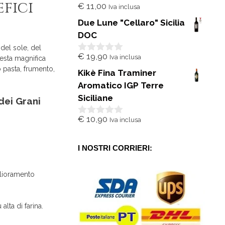
efici
€
11,00
Iva inclusa
0
s
Due Lune "Cellaro" Sicilia
u
5
DOC
ra del sole, del
€
19,90
Iva inclusa
uesta magnifica
0
s
to pasta, frumento,
Kikè Fina Traminer
u
5
Aromatico IGP Terre
Siciliane
dei Grani
€
10,90
Iva inclusa
0
s
u
5
I NOSTRI CORRIERI:
glioramento
lta di farina.