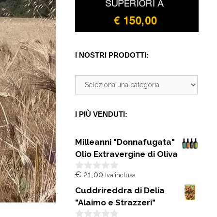
I NOSTRI PRODOTTI:
I PIÙ VENDUTI:
Milleanni "Donnafugata"
Olio Extravergine di Oliva
€
21,00
Iva inclusa
0
s
Cuddrireddra di Delia
u
5
"Alaimo e Strazzeri"