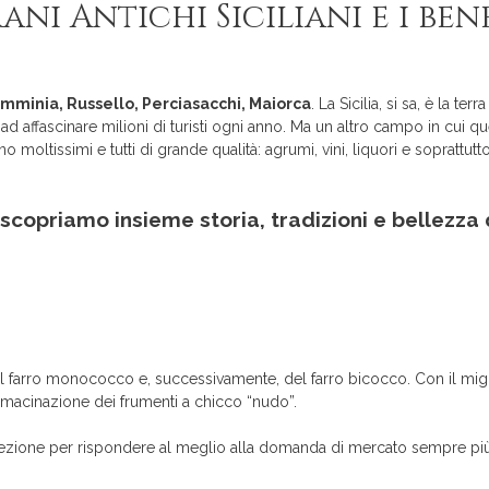
ni Antichi Siciliani e i ben
 Tumminia, Russello, Perciasacchi, Maiorca
. La Sicilia, si sa, è la ter
d affascinare milioni di turisti ogni anno. Ma un altro campo in cui q
no moltissimi e tutti di grande qualità: agrumi, vini, liquori e soprattut
scopriamo insieme storia, tradizioni e bellezza 
 del farro monococco e, successivamente, del farro bicocco. Con il mi
e macinazione dei frumenti a chicco “nudo”.
elezione per rispondere al meglio alla domanda di mercato sempre più a