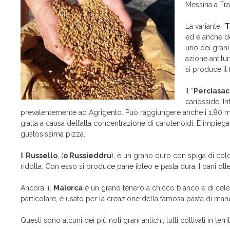
Messina a Tra
La variante “
T
ed e anche d
uno dei grani 
azione antitu
si produce il
Il “
Perciasac
cariosside. In
prevalentemente ad Agrigento. Può raggiungere anche i 1,80 metr
gialla a causa dell’alta concentrazione di carotenoidi. È impie
gustosissima pizza.
Il
Russello
, (
o Russieddru
), è un grano duro con spiga di color
ridotta. Con esso si produce pane ibleo e pasta dura. I pani ot
Ancora, il
Maiorca
è un grano tenero a chicco bianco e di celere
particolare, è usato per la creazione della famosa pasta di ma
Questi sono alcuni dei più noti grani antichi, tutti coltivati in ter