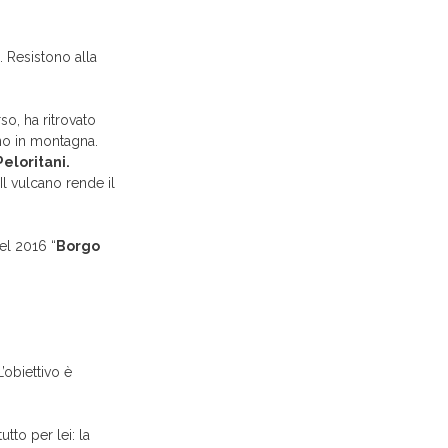
o. Resistono alla
o, ha ritrovato
ino in montagna.
Peloritani.
Il vulcano rende il
l 2016 “
Borgo
’obiettivo è
tto per lei: la