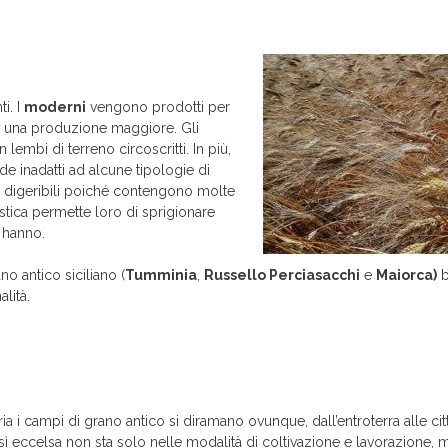
i. I
moderni
vengono prodotti per
 una produzione maggiore. Gli
n lembi di terreno circoscritti. In più,
e inadatti ad alcune tipologie di
iù digeribili poiché contengono molte
stica permette loro di sprigionare
n hanno.
no antico siciliano (
Tumminia
,
Russello Perciasacchi
e
Maiorca)
b
lità.
cria i campi di grano antico si diramano ovunque, dall’entroterra alle citt
sì eccelsa non sta solo nelle modalità di coltivazione e lavorazione, 