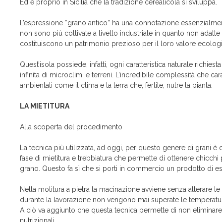
Ed è proprio in Sicilia che la tradizione cerealicola si sviluppa.
L’espressione “grano antico” ha una connotazione essenzialment
non sono più coltivate a livello industriale in quanto non adatt
costituiscono un patrimonio prezioso per il loro valore ecologic
Quest’isola possiede, infatti, ogni caratteristica naturale richie
infinita di microclimi e terreni. L’incredibile complessità che car
ambientali come il clima e la terra che, fertile, nutre la pianta.
LA MIETITURA
Alla scoperta del procedimento
La tecnica più utilizzata, ad oggi, per questo genere di grani è
fase di mietitura e trebbiatura che permette di ottenere chicchi
grano. Questo fa sì che si porti in commercio un prodotto di es
Nella molitura a pietra la macinazione avviene senza alterare le
durante la lavorazione non vengono mai superate le temperature 
A ciò va aggiunto che questa tecnica permette di non eliminare 
nutrizionali.