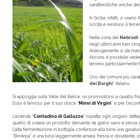
caratteristiche uniche del
In Sicilia, infatti, si usa
siccità e rendono il terre
Nella zona dei
Nebrodi
negli ultimi anni ben cinq
Analogamente si sta man
Ancora, è possibile ved
terreno particolarmente fe
Uno dei comuni più caratt
dei Borghi
” italiano.
Si appoggia sulla Valle del Belice, un promontorio a cavallo fr
Esso è famoso per il suo dolce “
Minni di Virgini
” e per l’incon
L’azienda “
Contadino di Galluzzo
” rispetta ogni singolo detta
quello di creare un prodotto derivante da grano sano e senza 
L’alta fermentazione in bottiglia conferisce alla birra una gasatu
“BirrArpa” è una birra leggermente amara, fresca e dissetante, id