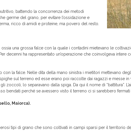
 nutritivo, battendo la concorrenza dei metodi
ca che germe del grano, per evitare l’ossidazione e
erma, ricco di amidi e proteine, ma povero del resto.
uni”, ossia una grossa falce con la quale i contadini mietevano le coltivaz
. Per decenni ha rappresentato un’operazione che coinvolgeva intere com
to con la falce. Nelle dita della mano sinistra i mietitori mettevano degli
 spighe sul terreno ed esse erano poi raccolte dai ragazzi e messe in 
n gli zoccoli, lo separavano dalla spiga. Da qui il nome di “battitura”. L
so bendati perché se avessero visto il terreno ci si sarebbero fermati
ello, Maiorca).
osi tipi di grano che sono coltivati in campi sparsi per il territorio del