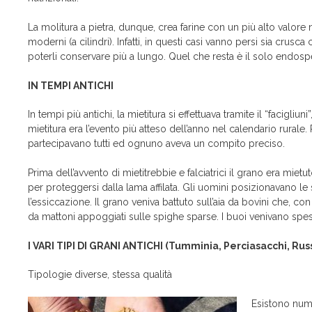
La molitura a pietra, dunque, crea farine con un più alto valore
moderni (a cilindri). Infatti, in questi casi vanno persi sia crus
poterli conservare più a lungo. Quel che resta è il solo endosp
IN TEMPI ANTICHI
In tempi più antichi, la mietitura si effettuava tramite il “facigli
mietitura era l’evento più atteso dell’anno nel calendario rurale
partecipavano tutti ed ognuno aveva un compito preciso.
Prima dell’avvento di mietitrebbie e falciatrici il grano era mietu
per proteggersi dalla lama affilata. Gli uomini posizionavano le
l’essiccazione. Il grano veniva battuto sull’aia da bovini che, co
da mattoni appoggiati sulle spighe sparse. I buoi venivano spes
I VARI TIPI DI GRANI ANTICHI (Tumminia, Perciasacchi, Russ
Tipologie diverse, stessa qualità
Esistono numer