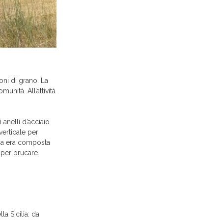
ioni di grano. La
unità. All’attività
 anelli d’acciaio
verticale per
’aia era composta
 per brucare.
la Sicilia: da