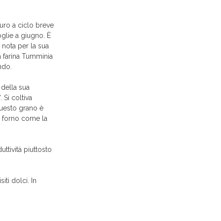
 duro a ciclo breve
glie a giugno. È
, nota per la sua
a farina Tumminia
ndo.
 della sua
“. Si coltiva
questo grano è
da forno come la
ttività piuttosto
ti dolci. In