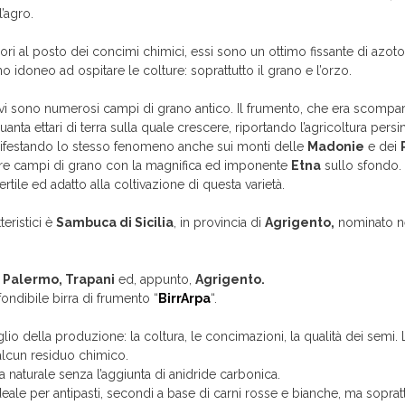
l’agro.
no fiori al posto dei concimi chimici, essi sono un ottimo fissante di azot
no idoneo ad ospitare le colture: soprattutto il grano e l’orzo.
vi sono numerosi campi di grano antico. Il frumento, che era scompars
uanta ettari di terra sulla quale crescere, riportando l’agricoltura pers
ifestando lo stesso fenomeno anche sui monti delle
Madonie
e dei
ere campi di grano con la magnifica ed imponente
Etna
sullo sfondo. 
rtile ed adatto alla coltivazione di questa varietà.
eristici è
Sambuca di Sicilia
, in provincia di
Agrigento,
nominato ne
a
Palermo, Trapani
ed, appunto,
Agrigento.
fondibile birra di frumento “
BirrArpa
“.
glio della produzione: la coltura, le concimazioni, la qualità dei semi. L
alcun residuo chimico.
ra naturale senza l’aggiunta di anidride carbonica.
eale per antipasti, secondi a base di carni rosse e bianche, ma soprattu