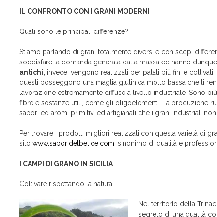
IL CONFRONTO CON I GRANI MODERNI
Quali sono le principali differenze?
Stiamo parlando di grani totalmente diversi e con scopi different
soddisfare la domanda generata dalla massa ed hanno dunque
antichi,
invece, vengono realizzati per palati più fini e coltivati i
questi posseggono una maglia glutinica molto bassa che li rend
lavorazione estremamente diffuse a livello industriale. Sono p
fibre e sostanze utili, come gli oligoelementi. La produzione ru
sapori ed aromi primitivi ed artigianali che i grani industriali no
Per trovare i prodotti migliori realizzati con questa varietà di gra
sito
www.saporidelbelice.com
, sinonimo di qualità e professiona
I CAMPI DI GRANO IN SICILIA
Coltivare rispettando la natura
Nel territorio della Trina
segreto di una qualità co