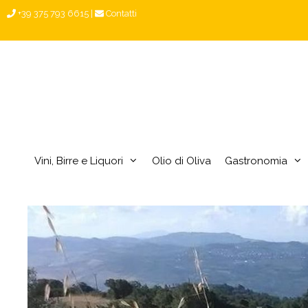
Vai
+39 375 793 6615
|
Contatti
al
contenuto
Vini, Birre e Liquori
Olio di Oliva
Gastronomia