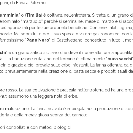
pani, da Enna a Palermo.
umminia
” o (
Timilia
) è coltivata nell’entroterra. Si tratta di un grano
enominato “marzuolo” perché si semina nel mese di marzo e si racco
più apprezzati per le sue proprietà benefiche. Contiene, infatti lignina
morale. Ma soprattutto per il suo spiccato valore gastronomico: con l
 famosissimo “
Pane Nero
” di Castelvetrano, conosciuto in tutto il mo
chi
” è un grano antico siciliano che deve il nome alla forma appuntita
fatti, la traduzione in italiano del termine è letteralmente “
buca sacchi
i e grazie a ciò, prevale sulle erbe infestanti. La farina ottenuta da 
gato prevalentemente nella creazione di pasta secca e prodotti salati 
e rosso. La sua coltivazione è praticata nell’entroterra ed ha una produ
tenuti assumono una leggera nota di erbe.
 maturazione. La farina ricavata è impiegata nella produzione di squisi
ndorla e della meravigliosa scorza del cannolo.
ritori controllati e con metodi biologici.