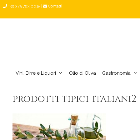
Vai
+39 375 793 6615
|
Contatti
al
contenuto
Vini, Birre e Liquori
Olio di Oliva
Gastronomia
prodotti-tipici-italiani2