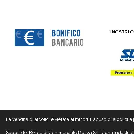
I NOSTRI 
La vendita di alcolici è vietata ai minori. L'abuso di alcolici
Sapori del Belìce
di Commerciale Piazza Srl | Zona Industrial