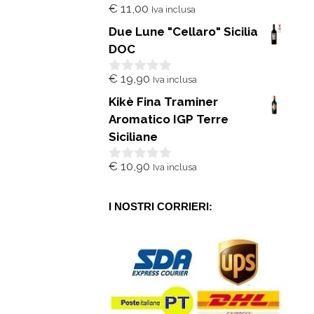
€
11,00
Iva inclusa
0
s
Due Lune "Cellaro" Sicilia
u
5
DOC
€
19,90
Iva inclusa
0
s
Kikè Fina Traminer
u
5
Aromatico IGP Terre
Siciliane
€
10,90
Iva inclusa
0
s
u
5
I NOSTRI CORRIERI: