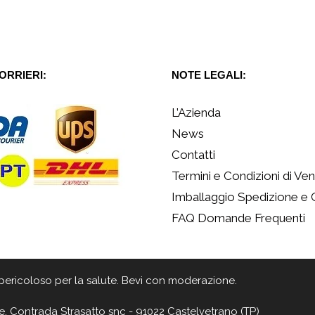
CORRIERI:
NOTE LEGALI:
L’Azienda
News
Contatti
Termini e Condizioni di Ven
Imballaggio Spedizione e
FAQ Domande Frequenti
 è pericoloso per la salute. Bevi con moderazione.
e, Contrada Strasatto snc - 91022 Castelvetrano (TP)