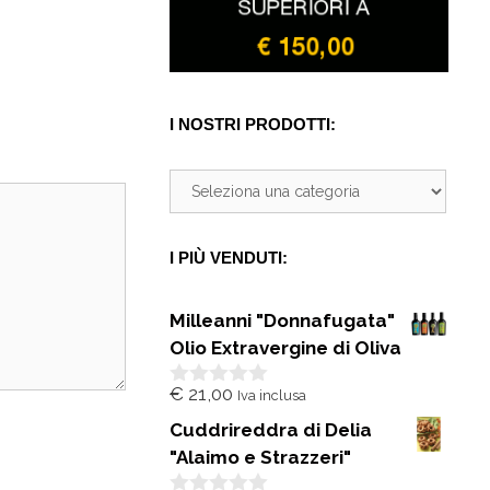
I NOSTRI PRODOTTI:
I PIÙ VENDUTI:
Milleanni "Donnafugata"
Olio Extravergine di Oliva
€
21,00
Iva inclusa
0
s
Cuddrireddra di Delia
u
5
"Alaimo e Strazzeri"