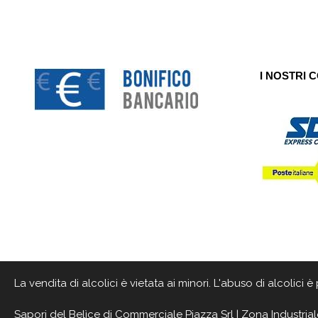
I NOSTRI 
La vendita di alcolici è vietata ai minori. L'abuso di alcolici
Sapori del Belìce
di Commerciale Piazza Srl | Zona Industrial