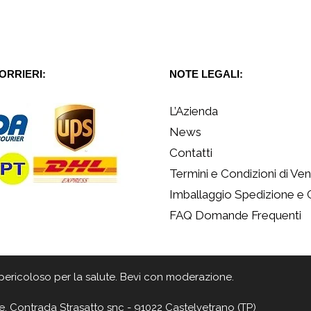
CORRIERI:
NOTE LEGALI:
L’Azienda
News
Contatti
Termini e Condizioni di Ven
Imballaggio Spedizione e
FAQ Domande Frequenti
 è pericoloso per la salute. Bevi con moderazione.
e, Contrada Strasatto snc - 91022 Castelvetrano (TP)