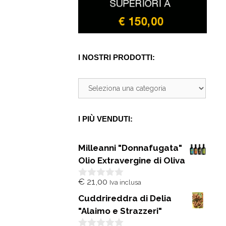
I NOSTRI PRODOTTI:
I PIÙ VENDUTI:
Milleanni "Donnafugata"
Olio Extravergine di Oliva
€
21,00
Iva inclusa
0
s
Cuddrireddra di Delia
u
5
"Alaimo e Strazzeri"