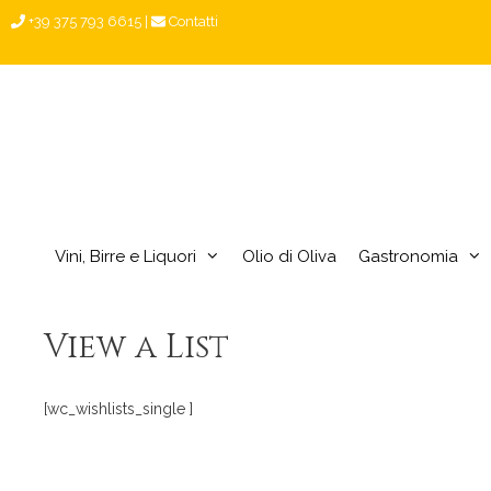
Vai
+39 375 793 6615
|
Contatti
al
contenuto
Vini, Birre e Liquori
Olio di Oliva
Gastronomia
View a List
[wc_wishlists_single ]