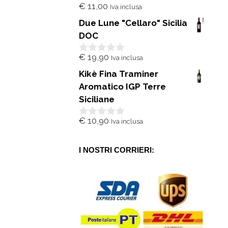
€
11,00
Iva inclusa
0
s
Due Lune "Cellaro" Sicilia
u
5
DOC
€
19,90
Iva inclusa
0
s
Kikè Fina Traminer
u
5
Aromatico IGP Terre
Siciliane
€
10,90
Iva inclusa
0
s
u
5
I NOSTRI CORRIERI: