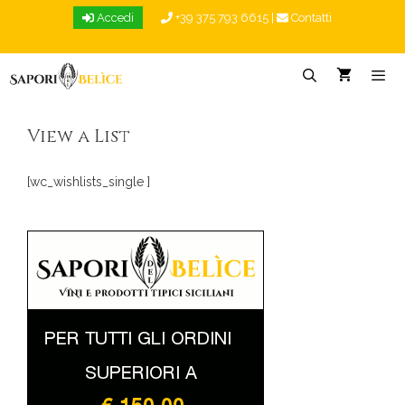
Vai
Accedi
+39 375 793 6615
|
Contatti
al
contenuto
Menu
View a List
[wc_wishlists_single ]