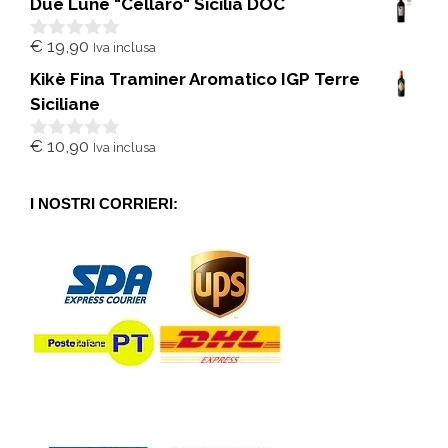
Due Lune "Cellaro" Sicilia DOC
u
5
€
19,90
Iva inclusa
0
s
Kikè Fina Traminer Aromatico IGP Terre
u
5
Siciliane
€
10,90
Iva inclusa
0
s
u
5
I NOSTRI CORRIERI: