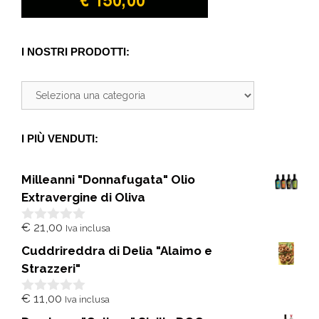
I NOSTRI PRODOTTI:
I PIÙ VENDUTI:
Milleanni "Donnafugata" Olio
Extravergine di Oliva
€
21,00
Iva inclusa
0
s
Cuddrireddra di Delia "Alaimo e
u
5
Strazzeri"
€
11,00
Iva inclusa
0
s