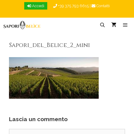
Vai
Accedi
+39 375 793 6615
|
Contatti
al
contenuto
Menu
Sapori_del_Belice_2_mini
Lascia un commento
Commento