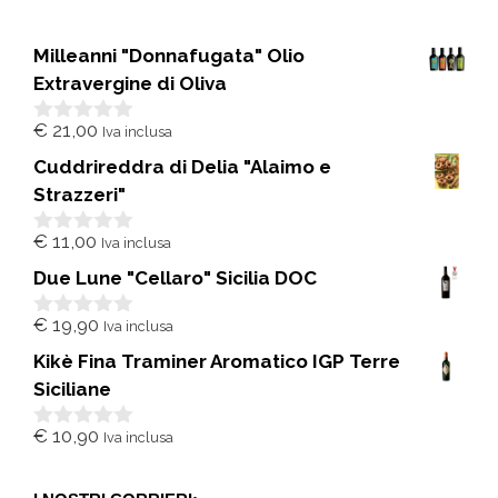
Milleanni "Donnafugata" Olio
Extravergine di Oliva
€
21,00
Iva inclusa
0
s
Cuddrireddra di Delia "Alaimo e
u
5
Strazzeri"
€
11,00
Iva inclusa
0
s
Due Lune "Cellaro" Sicilia DOC
u
5
€
19,90
Iva inclusa
0
s
Kikè Fina Traminer Aromatico IGP Terre
u
5
Siciliane
€
10,90
Iva inclusa
0
s
u
5