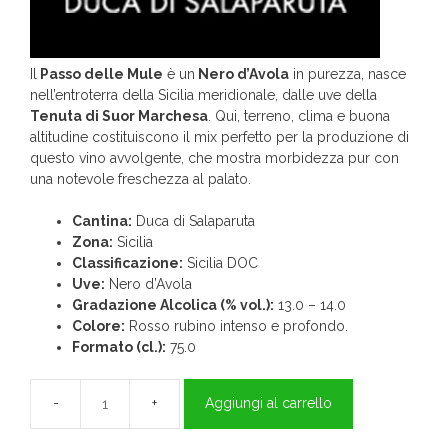
Il
Passo delle Mule
è un
Nero d’Avola
in purezza, nasce
nell’entroterra della Sicilia meridionale, dalle uve della
Tenuta di Suor Marchesa
. Qui, terreno, clima e buona
altitudine costituiscono il mix perfetto per la produzione di
questo vino avvolgente, che mostra morbidezza pur con
una notevole freschezza al palato.
Cantina:
Duca di Salaparuta
Zona:
Sicilia
Classificazione:
Sicilia DOC
Uve:
Nero d’Avola
Gradazione Alcolica (% vol.):
13.0 – 14.0
Colore:
Rosso rubino intenso e profondo.
Formato (cl.):
75.0
Aggiungi al carrello
Passo
delle