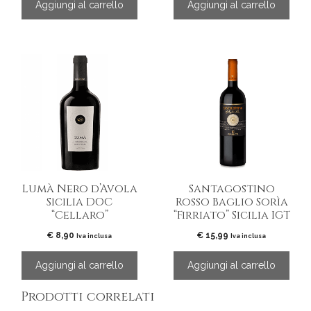
Aggiungi al carrello
Aggiungi al carrello
Lumà Nero d’Avola
Santagostino
Sicilia DOC
Rosso Baglio Sorìa
“Cellaro”
“Firriato” Sicilia IGT
€
8,90
€
15,99
Iva inclusa
Iva inclusa
Aggiungi al carrello
Aggiungi al carrello
Prodotti correlati