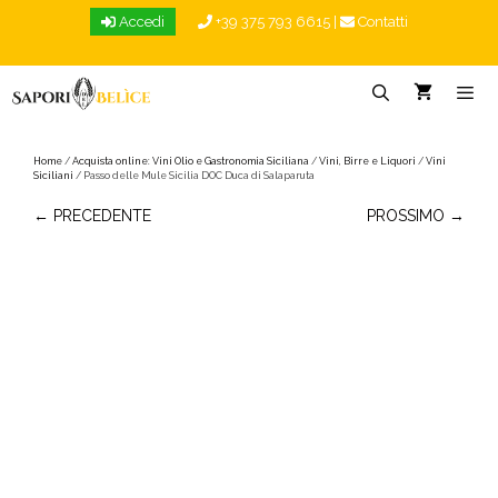
Vai
Accedi
+39 375 793 6615
|
Contatti
al
contenuto
Menu
Home
/
Acquista online: Vini Olio e Gastronomia Siciliana
/
Vini, Birre e Liquori
/
Vini
Siciliani
/ Passo delle Mule Sicilia DOC Duca di Salaparuta
← PRECEDENTE
PROSSIMO →