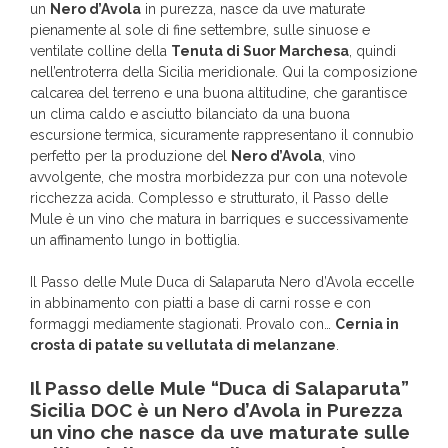
un
Nero d’Avola
in purezza, nasce da uve maturate
pienamente al sole di fine settembre, sulle sinuose e
ventilate colline della
Tenuta di Suor Marchesa
, quindi
nell’entroterra della Sicilia meridionale. Qui la composizione
calcarea del terreno e una buona altitudine, che garantisce
un clima caldo e asciutto bilanciato da una buona
escursione termica, sicuramente rappresentano il connubio
perfetto per la produzione del
Nero d’Avola
, vino
avvolgente, che mostra morbidezza pur con una notevole
ricchezza acida. Complesso e strutturato, il Passo delle
Mule è un vino che matura in barriques e successivamente
un affinamento lungo in bottiglia.
Il Passo delle Mule Duca di Salaparuta Nero d’Avola eccelle
in abbinamento con piatti a base di carni rosse e con
formaggi mediamente stagionati. Provalo con…
Cernia in
crosta di patate su vellutata di melanzane
.
Il Passo delle Mule “Duca di Salaparuta”
Sicilia DOC è un Nero d’Avola in Purezza
un vino che nasce da uve maturate sulle