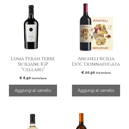
Lumà Syrah Terre
Angheli Sicilia
Siciliane IGP
DOC Donnafugata
“Cellaro”
€
20,90
Iva inclusa
€
8,90
Iva inclusa
Aggiungi al carrello
Aggiungi al carrello
Questo
prodotto
ha