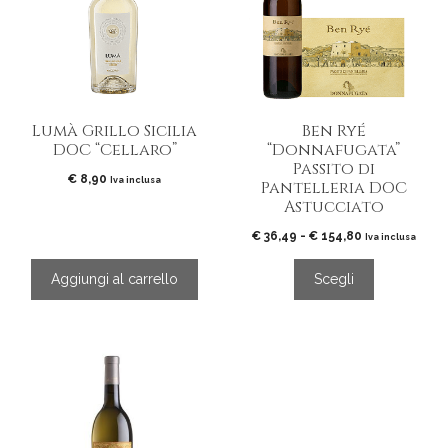
più
varianti.
Le
opzioni
possono
essere
Lumà Grillo Sicilia
Ben Ryé
scelte
DOC “Cellaro”
“Donnafugata”
nella
Passito di
pagina
€
8,90
Iva inclusa
Pantelleria DOC
del
Astucciato
prodotto
Fascia
€
36,49
-
€
154,80
Iva inclusa
di
prezzo:
Aggiungi al carrello
Scegli
da
€ 36,49
a
€ 154,80