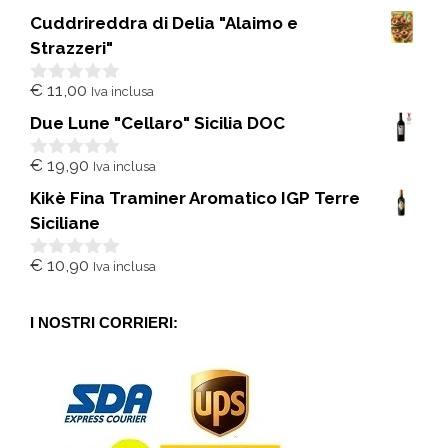
s
Cuddrireddra di Delia "Alaimo e
u
5
Strazzeri"
€
11,00
Iva inclusa
0
s
Due Lune "Cellaro" Sicilia DOC
u
5
€
19,90
Iva inclusa
0
s
Kikè Fina Traminer Aromatico IGP Terre
u
5
Siciliane
€
10,90
Iva inclusa
0
s
u
5
I NOSTRI CORRIERI: