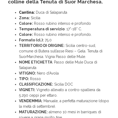
colline della Tenuta di Suor Marchesa.
Cantina:
Duca di Salaparuta
Zona:
Sicilia
Colore:
Rosso rubino intenso e profondo
Temperatura di servizio
: 17°-18° C.
Colore:
Rosso rubino intenso e profondo.
Formato (cl.):
75.0
TERRITORIO DI ORIGINE:
Sicilia centro-sud,
comune di Butera sull’asse Riesi – Gela. Tenuta di
SuorMarchesa. Vigna Passo delle Mule.
NOME ETICHETTA
: Passo delle Mule Duca di
Salaparuta
VITIGNO:
Nero d’Avola
TIPO:
Rosso
CLASSIFICAZIONE:
Sicilia DOC
VIGNETI:
Vigneto allevato a contro-spalliera da
5.290 ceppi per ettaro.
VENDEMMIA:
Manuale, a perfetta maturazione (dopo
la metà di settembre).
MATURAZIONE:
almeno 10 mesi in barriques di
rovere a grana molto fine.