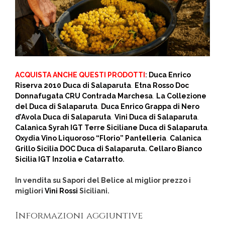
ACQUISTA ANCHE QUESTI PRODOTTI
:
Duca Enrico
Riserva 2010 Duca di Salaparuta
.
Etna Rosso Doc
Donnafugata CRU Contrada Marchesa
.
La Collezione
del Duca di Salaparuta
.
Duca Enrico Grappa di Nero
d’Avola Duca di Salaparuta
.
Vini Duca di Salaparuta
.
Calanìca Syrah IGT Terre Siciliane Duca di Salaparuta
.
Oxydia Vino Liquoroso “Florio” Pantelleria
.
Calanìca
Grillo Sicilia DOC Duca di Salaparuta
.
Cellaro Bianco
Sicilia IGT Inzolia e Catarratto
.
In vendita su Sapori del Belice al miglior prezzo i
migliori
Vini Rossi
Siciliani.
Informazioni aggiuntive