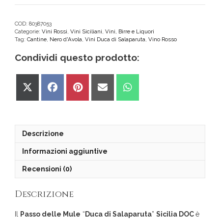
Mule
Sicilia
DOC
COD:
80387053
Categorie:
Vini Rossi
,
Vini Siciliani
,
Vini, Birre e Liquori
Duca
Tag:
Cantine
,
Nero d'Avola
,
Vini Duca di Salaparuta
,
Vino Rosso
di
Salaparuta
Condividi questo prodotto:
quantità
Share
Share
Share
Share
Share
on
on
on
on
on
X
Facebook
Pinterest
Email
WhatsApp
(Twitter)
Descrizione
Informazioni aggiuntive
Recensioni (0)
Descrizione
Il
Passo delle Mule
“
Duca di Salaparuta
”
Sicilia DOC
è