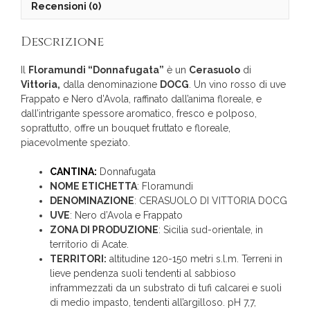
Recensioni (0)
Descrizione
Il
Floramundi “Donnafugata”
è un
Cerasuolo
di
Vittoria,
dalla denominazione
DOCG
. Un vino rosso di uve
Frappato e Nero d’Avola, raffinato dall’anima floreale, e
dall’intrigante spessore aromatico, fresco e polposo,
soprattutto, offre un bouquet fruttato e floreale,
piacevolmente speziato.
CANTINA:
Donnafugata
NOME ETICHETTA
: Floramundi
DENOMINAZIONE
: CERASUOLO DI VITTORIA DOCG
UVE
: Nero d’Avola e Frappato
ZONA DI PRODUZIONE
: Sicilia sud-orientale, in
territorio di Acate.
TERRITORI:
altitudine 120-150 metri s.l.m. Terreni in
lieve pendenza suoli tendenti al sabbioso
inframmezzati da un substrato di tufi calcarei e suoli
di medio impasto, tendenti all’argilloso. pH 7,7,