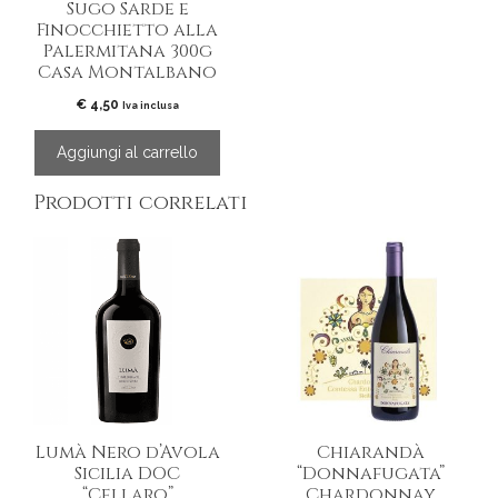
Sugo Sarde e
Finocchietto alla
Palermitana 300g
Casa Montalbano
€
4,50
Iva inclusa
Aggiungi al carrello
Prodotti correlati
Lumà Nero d’Avola
Chiarandà
Sicilia DOC
“Donnafugata”
“Cellaro”
Chardonnay