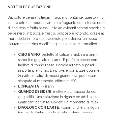
NOTE DI DEGUSTAZIONE
Dal colore cerasa (ciliegia in siciliano) brillante, questo vino
inoltre offre un bouquet ampio e fragrante con intense note
di fiori rosa e frutta rossa, unite ad evidenti sentori speziati di
pepe nero. In bocca è fresco, polposo e rotondo, grazie al
morbido tannino e alla piacevole persistenza, un rosso
sicuramente raffinato dall’intrigante spessore aromatico.
CIBO & VINO
: perfetto al calice, si abbina a primi
saporiti e grigliate di carne. È perfetto anche con
tagliata di tonno rosso, ricciola arrosto o pesci
importanti al forno. Da provare con pizze gourmet.
Servirlo in calici di media grandezza, può essere
stappato al momento, ottimo a 16°C.
LONGEVITÀ
: 4- 5 anni.
QUANDO DESIDERI
: mettere tutti d’accordo con
originalità. Una soluzione intrigante ed affidabile.
Gratificarti con stile. Goderti un momento di relax.
DIAOLOGO CON L’ARTE
: Floramundi è una figura
femminile fantastica che porta in dono meravigliosi