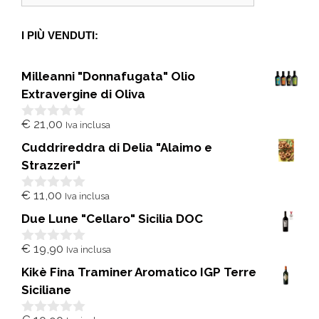
I PIÙ VENDUTI:
Milleanni "Donnafugata" Olio
Extravergine di Oliva
€
21,00
Iva inclusa
0
s
Cuddrireddra di Delia "Alaimo e
u
5
Strazzeri"
€
11,00
Iva inclusa
0
s
Due Lune "Cellaro" Sicilia DOC
u
5
€
19,90
Iva inclusa
0
s
Kikè Fina Traminer Aromatico IGP Terre
u
5
Siciliane