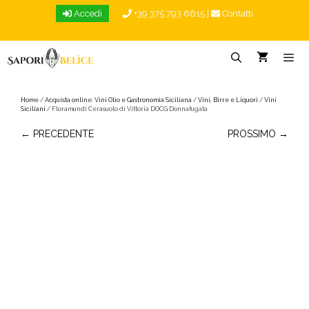
Vai
Accedi
+39 375 793 6615
|
Contatti
al
contenuto
Menu
Home
/
Acquista online: Vini Olio e Gastronomia Siciliana
/
Vini, Birre e Liquori
/
Vini
Siciliani
/ Floramundi Cerasuolo di Vittoria DOCG Donnafugata
← PRECEDENTE
PROSSIMO →