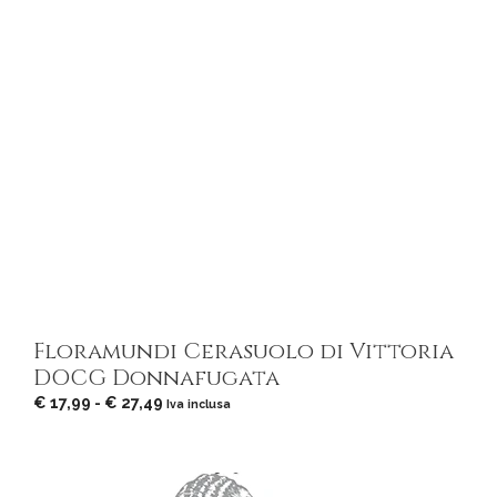
Floramundi Cerasuolo di Vittoria
DOCG Donnafugata
Fascia
€
17,99
-
€
27,49
Iva inclusa
di
prezzo:
da
€ 17,99