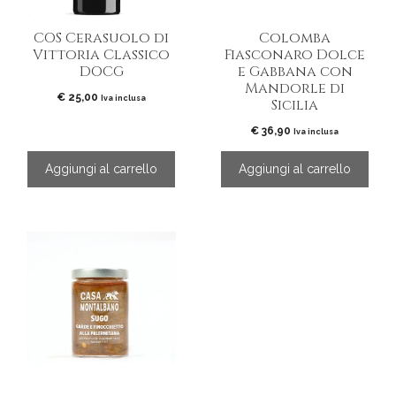
COS Cerasuolo di
Colomba
Vittoria Classico
Fiasconaro Dolce
DOCG
e Gabbana con
Mandorle di
€
25,00
Iva inclusa
Sicilia
€
36,90
Iva inclusa
Aggiungi al carrello
Aggiungi al carrello