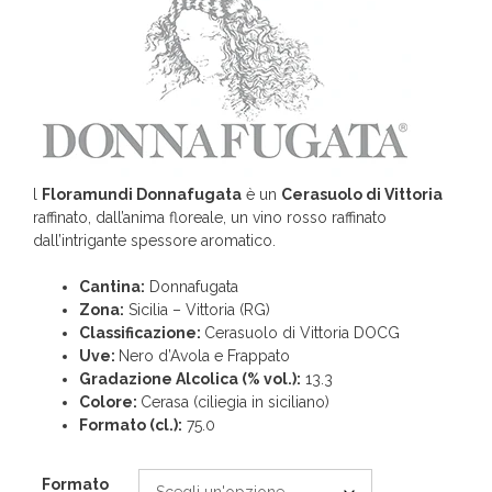
a
€ 27,49
l
Floramundi Donnafugata
è un
Cerasuolo di Vittoria
raffinato, dall’anima floreale, un vino rosso raffinato
dall’intrigante spessore aromatico.
Cantina:
Donnafugata
Zona:
Sicilia – Vittoria (RG)
Classificazione:
Cerasuolo di Vittoria DOCG
Uve:
Nero d’Avola e Frappato
Gradazione Alcolica (% vol.):
13.3
Colore:
Cerasa (ciliegia in siciliano)
Formato (cl.):
75.0
Formato