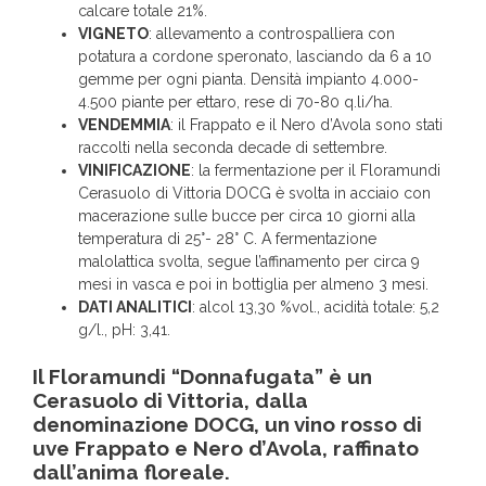
calcare totale 21%.
VIGNETO
: allevamento a controspalliera con
potatura a cordone speronato, lasciando da 6 a 10
gemme per ogni pianta. Densità impianto 4.000-
4.500 piante per ettaro, rese di 70-80 q.li/ha.
VENDEMMIA
: il Frappato e il Nero d’Avola sono stati
raccolti nella seconda decade di settembre.
VINIFICAZIONE
: la fermentazione per il Floramundi
Cerasuolo di Vittoria DOCG è svolta in acciaio con
macerazione sulle bucce per circa 10 giorni alla
temperatura di 25°- 28° C. A fermentazione
malolattica svolta, segue l’affinamento per circa 9
mesi in vasca e poi in bottiglia per almeno 3 mesi.
DATI ANALITICI
: alcol 13,30 %vol., acidità totale: 5,2
g/l., pH: 3,41.
Il Floramundi “Donnafugata” è un
Cerasuolo di Vittoria, dalla
denominazione DOCG, un vino rosso di
uve Frappato e Nero d’Avola, raffinato
dall’anima floreale.