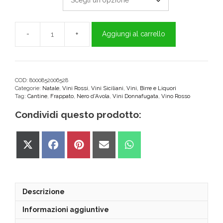
Aggiungi al carrello
Floramundi
Cerasuolo
di
Vittoria
DOCG
COD:
8000852006528
Categorie:
Natale
,
Vini Rossi
,
Vini Siciliani
,
Vini, Birre e Liquori
Donnafugata
Tag:
Cantine
,
Frappato
,
Nero d'Avola
,
Vini Donnafugata
,
Vino Rosso
quantità
Condividi questo prodotto:
Share
Share
Share
Share
Share
on
on
on
on
on
X
Facebook
Pinterest
Email
WhatsApp
(Twitter)
Descrizione
Informazioni aggiuntive