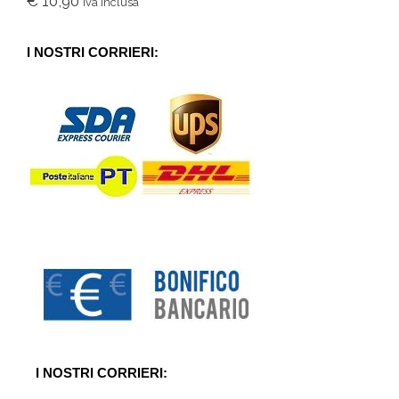
€
10,90
Iva inclusa
0
s
u
5
I NOSTRI CORRIERI:
I NOSTRI CORRIERI: