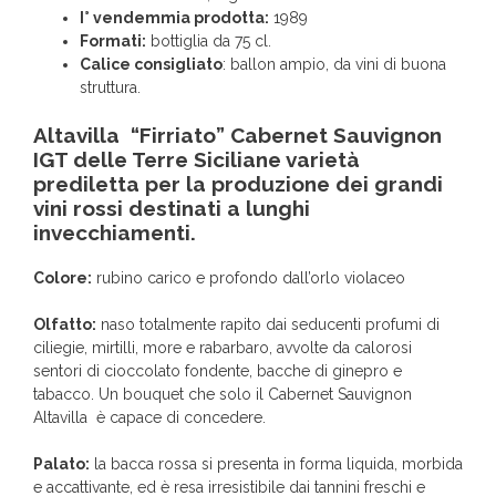
I° vendemmia prodotta:
1989
Formati:
bottiglia da 75 cl.
Calice consigliato
: ballon ampio, da vini di buona
struttura.
Altavilla “Firriato” Cabernet Sauvignon
IGT delle Terre Siciliane varietà
prediletta per la produzione dei grandi
vini rossi destinati a lunghi
invecchiamenti.
Colore:
rubino carico e profondo dall’orlo violaceo
Olfatto:
naso totalmente rapito dai seducenti profumi di
ciliegie, mirtilli, more e rabarbaro, avvolte da calorosi
sentori di cioccolato fondente, bacche di ginepro e
tabacco. Un bouquet che solo il Cabernet Sauvignon
Altavilla è capace di concedere.
Palato:
la bacca rossa si presenta in forma liquida, morbida
e accattivante, ed è resa irresistibile dai tannini freschi e