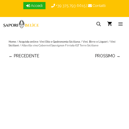
Vai
Accedi
+39 375 793 6615
|
Contatti
al
contenuto
Menu
Home
/
Acquista online: Vini Olio e Gastronomia Siciliana
/
Vini, Birre e Liquori
/
Vini
Siciliani
/ Altavilla vino Cabernet Sauvignon Firriato IGT Terre Siciliane
← PRECEDENTE
PROSSIMO →