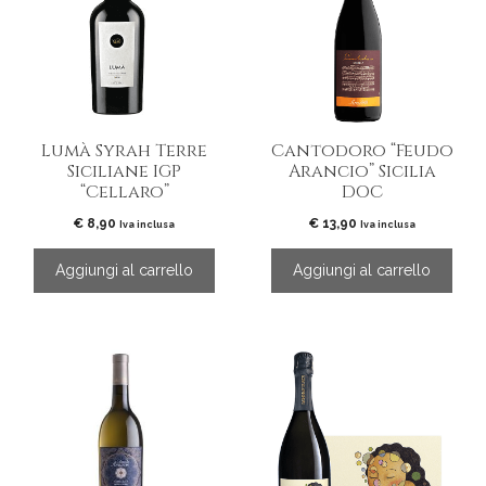
Lumà Syrah Terre
Cantodoro “Feudo
Siciliane IGP
Arancio” Sicilia
“Cellaro”
DOC
€
8,90
€
13,90
Iva inclusa
Iva inclusa
Aggiungi al carrello
Aggiungi al carrello