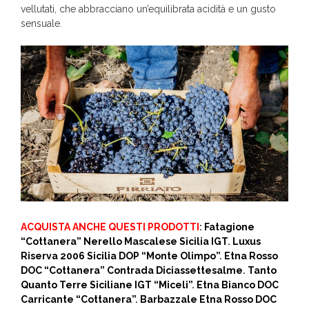
vellutati, che abbracciano un’equilibrata acidità e un gusto
sensuale.
ACQUISTA ANCHE QUESTI PRODOTTI
:
Fatagione
“Cottanera” Nerello Mascalese Sicilia IGT
.
Luxus
Riserva 2006 Sicilia DOP “Monte Olimpo”
.
Etna Rosso
DOC “Cottanera” Contrada Diciassettesalme
.
Tanto
Quanto Terre Siciliane IGT “Miceli”
.
Etna Bianco DOC
Carricante “Cottanera”
.
Barbazzale Etna Rosso DOC