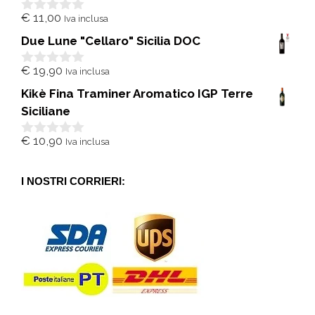
€
11,00
Iva inclusa
0
s
Due Lune "Cellaro" Sicilia DOC
u
5
€
19,90
Iva inclusa
0
s
Kikè Fina Traminer Aromatico IGP Terre
u
5
Siciliane
€
10,90
Iva inclusa
0
s
u
5
I NOSTRI CORRIERI: