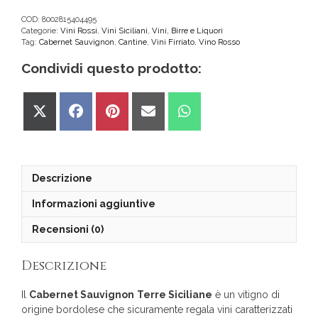
Sauvignon
Firriato
COD:
8002815404495
Categorie:
Vini Rossi
,
Vini Siciliani
,
Vini, Birre e Liquori
IGT
Tag:
Cabernet Sauvignon
,
Cantine
,
Vini Firriato
,
Vino Rosso
Terre
Siciliane
Condividi questo prodotto:
quantità
Share
Share
Share
Share
Share
on
on
on
on
on
X
Facebook
Pinterest
Email
WhatsApp
(Twitter)
Descrizione
Informazioni aggiuntive
Recensioni (0)
Descrizione
Il
Cabernet Sauvignon
Terre Siciliane
è un vitigno di
origine bordolese che sicuramente regala vini caratterizzati