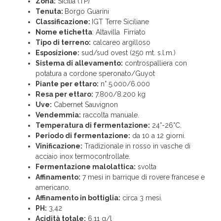
Zona:
Sicilia (TP)
Tenuta:
Borgo Guarini
Classificazione:
IGT Terre Siciliane
Nome etichetta
: Altavilla Firriato
Tipo di terreno:
calcareo argilloso
Esposizione:
sud/sud ovest (250 mt. s.l.m.)
Sistema di allevamento:
controspalliera con
potatura a cordone speronato/Guyot
Piante per ettaro:
n° 5.000/6.000
Resa per ettaro:
7.800/8.200 kg
Uve:
Cabernet Sauvignon
Vendemmia:
raccolta manuale.
Temperatura di fermentazione:
24°-26°C.
Periodo di fermentazione:
da 10 a 12 giorni.
Vinificazione:
Tradizionale in rosso in vasche di
acciaio inox termocontrollate.
Fermentazione malolattica:
svolta
Affinamento:
7 mesi in barrique di rovere francese e
americano.
Affinamento in bottiglia:
circa 3 mesi.
PH:
3,42
Acidità totale:
6,11 g/l