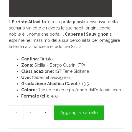
Il
Firriato Altavilla
è reso protagonista indiscusso dello
scenario vinicolo e rievoca le sue nobili origini, come
nobile è il nome che porta. Il
Cabernet Sauvignon
si
esprime nel massimo della sua personalità per omaggiare
la terra natia francese e l’adottiva Sicilia.
Cantina:
Firriato
Zona:
Sicilia – Borgo Guarini (TP)
Classificazione:
IGT Terre Siciliane
Uve:
Cabernet Sauvignon
Gradazione Alcolica (% vol.):
13,5
Colore:
Rubino carico e profondo dall’orlo violaceo
Formato (cl.):
75.0
Aggiungi al carrello
Altavilla
vino
Cabernet