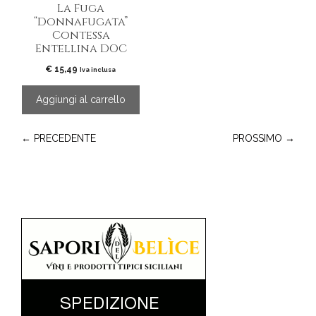
La Fuga
“Donnafugata”
Contessa
Entellina DOC
€
15,49
Iva inclusa
Aggiungi al carrello
← PRECEDENTE
PROSSIMO →