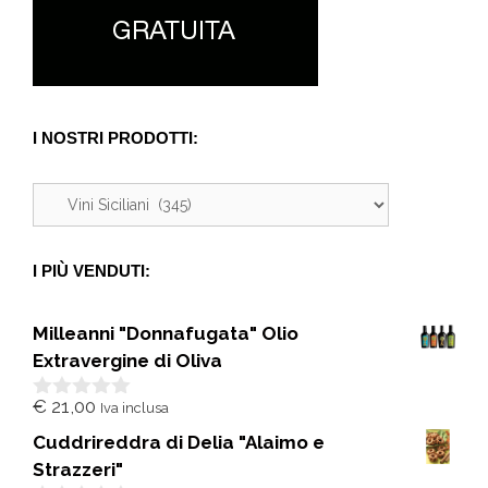
I NOSTRI PRODOTTI:
I PIÙ VENDUTI:
Milleanni "Donnafugata" Olio
Extravergine di Oliva
€
21,00
Iva inclusa
0
s
Cuddrireddra di Delia "Alaimo e
u
5
Strazzeri"