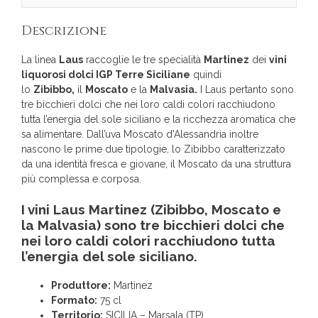
Descrizione
La linea
Laus
raccoglie le tre specialità
Martinez
dei
vini
liquorosi dolci IGP Terre Siciliane
quindi
lo
Zibibbo,
il
Moscato
e la
Malvasia.
I Laus pertanto sono
tre bicchieri dolci che nei loro caldi colori racchiudono
tutta l’energia del sole siciliano e la ricchezza aromatica che
sa alimentare. Dall’uva Moscato d’Alessandria inoltre
nascono le prime due tipologie, lo Zibibbo caratterizzato
da una identità fresca e giovane, il Moscato da una struttura
più complessa e corposa.
I vini Laus Martinez (Zibibbo, Moscato e
la Malvasia) sono tre bicchieri dolci che
nei loro caldi colori racchiudono tutta
l’energia del sole siciliano.
Produttore:
Martinez
Formato:
75 cl
Territorio:
SICILIA – Marsala (TP)