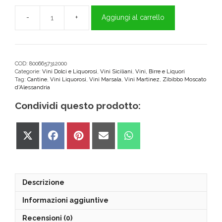
Aggiungi al carrello
Laus
"Martinez"
Moscato
IGP
Terre
COD:
8006657312000
Categorie:
Vini Dolci e Liquorosi
,
Vini Siciliani
,
Vini, Birre e Liquori
Siciliane
Tag:
Cantine
,
Vini Liquorosi
,
Vini Marsala
,
Vini Martinez
,
Zibibbo Moscato
quantità
d'Alessandria
Condividi questo prodotto:
Share
Share
Share
Share
Share
on
on
on
on
on
X
Facebook
Pinterest
Email
WhatsApp
(Twitter)
Descrizione
Informazioni aggiuntive
Recensioni (0)