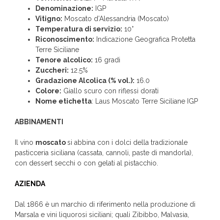
Denominazione:
IGP
Vitigno:
Moscato d’Alessandria (Moscato)
Temperatura di servizio:
10°
Riconoscimento:
Indicazione Geografica Protetta
Terre Siciliane
Tenore alcolico:
16 gradi
Zuccheri:
12.5%
Gradazione Alcolica (% vol.):
16.0
Colore:
Giallo scuro con riflessi dorati
Nome etichetta
: Laus Moscato Terre Siciliane IGP
ABBINAMENTI
Il vino
moscato
si abbina con i dolci della tradizionale
pasticceria siciliana (cassata, cannoli, paste di mandorla),
con dessert secchi o con gelati al pistacchio.
AZIENDA
Dal 1866 è un marchio di riferimento nella produzione di
Marsala e vini liquorosi siciliani; quali Zibibbo, Malvasia,