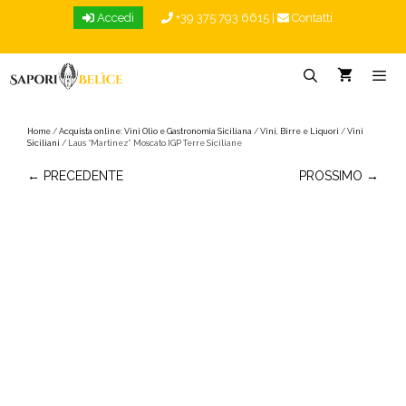
Vai
Accedi
+39 375 793 6615
|
Contatti
al
contenuto
Menu
Home
/
Acquista online: Vini Olio e Gastronomia Siciliana
/
Vini, Birre e Liquori
/
Vini
Siciliani
/ Laus “Martinez” Moscato IGP Terre Siciliane
← PRECEDENTE
PROSSIMO →