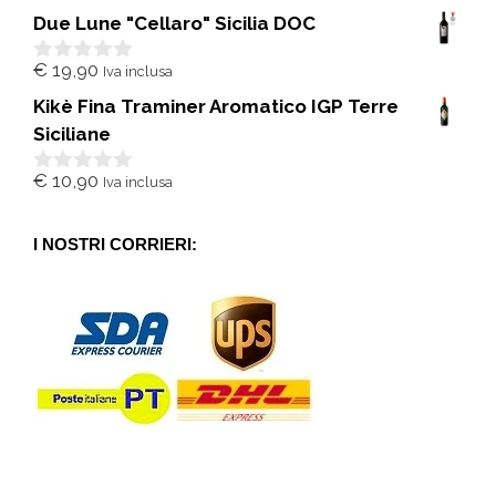
s
Due Lune "Cellaro" Sicilia DOC
u
5
€
19,90
Iva inclusa
0
s
Kikè Fina Traminer Aromatico IGP Terre
u
5
Siciliane
€
10,90
Iva inclusa
0
s
u
5
I NOSTRI CORRIERI: