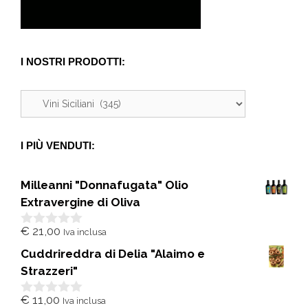
I NOSTRI PRODOTTI:
I PIÙ VENDUTI:
Milleanni "Donnafugata" Olio
Extravergine di Oliva
€
21,00
Iva inclusa
0
s
Cuddrireddra di Delia "Alaimo e
u
5
Strazzeri"
€
11,00
Iva inclusa
0