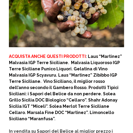
ACQUISTA ANCHE QUESTI PRODOTTI
:
Laus “Martinez”
Malvasia IGP Terre Siciliane
.
Malvasia Liquoroso IGP
Terre Siciliane Punico Liquori
.
Gelatina di Vino
Malvasia IGP Scyavuru
.
Laus “Martinez” Zibibbo IGP
Terre Siciliane
.
Vino Siciliano, il miglior rosso
dell’anno secondo il Gambero Rosso
.
Prodotti Tipici
Siciliani: i Sapori del Belice da non perdere
.
Solea
Grillo Sicilia DOC Biologico “Cellaro”
.
Shahr Adonay
Sicilia IGT “Miceli”
.
Solea Merlot Terre Siciliane
Cellaro
.
Marsala Fine DOC “Martinez”
.
Limoncello
Siciliano “Maranfusa”
.
In vendita su Sapori del Belice al miglior prezzo i