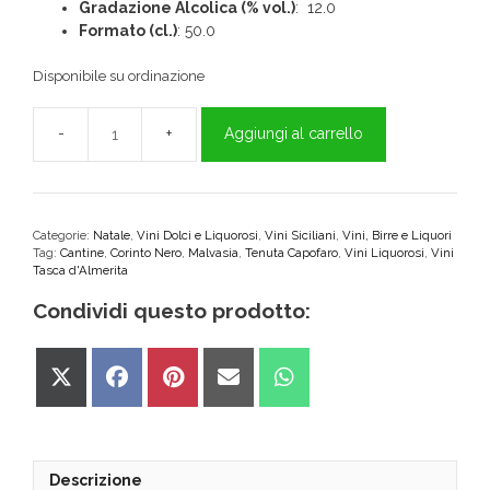
Gradazione Alcolica (% vol.)
: 12.0
Formato (cl.)
: 50.0
Disponibile su ordinazione
Aggiungi al carrello
Capofaro
Vino
Vigna
Paola
Malvasia
Categorie:
Natale
,
Vini Dolci e Liquorosi
,
Vini Siciliani
,
Vini, Birre e Liquori
Tag:
Cantine
,
Corinto Nero
,
Malvasia
,
Tenuta Capofaro
,
Vini Liquorosi
,
Vini
IGT
Tasca d'Almerita
Salina
Tasca
Condividi questo prodotto:
d'Almerita
quantità
Share
Share
Share
Share
Share
on
on
on
on
on
X
Facebook
Pinterest
Email
WhatsApp
(Twitter)
Descrizione