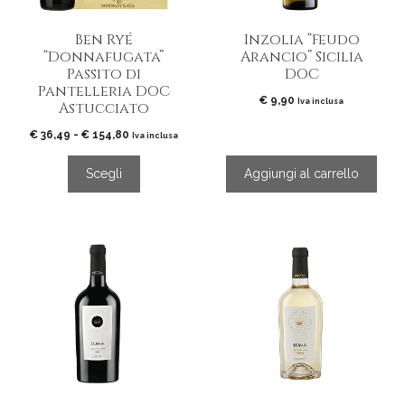
possono
essere
Ben Ryé
Inzolia “Feudo
scelte
“Donnafugata”
Arancio” Sicilia
nella
Passito di
DOC
pagina
Pantelleria DOC
del
€
9,90
Iva inclusa
Astucciato
prodotto
Fascia
€
36,49
-
€
154,80
Iva inclusa
di
prezzo:
Scegli
Aggiungi al carrello
da
€ 36,49
a
€ 154,80