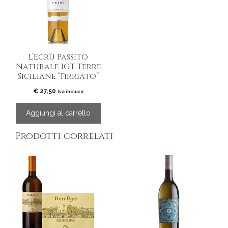
L’Ecrù Passito
Naturale IGT Terre
Siciliane “Firriato”
€
27,50
Iva inclusa
Aggiungi al carrello
Prodotti correlati
Questo
prodotto
ha
più
varianti.
Le
opzioni