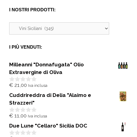
I NOSTRI PRODOTTI:
I PIÙ VENDUTI:
Milleanni "Donnafugata" Olio
Extravergine di Oliva
€
21,00
Iva inclusa
0
s
Cuddrireddra di Delia "Alaimo e
u
5
Strazzeri"
€
11,00
Iva inclusa
0
s
Due Lune "Cellaro" Sicilia DOC
u
5