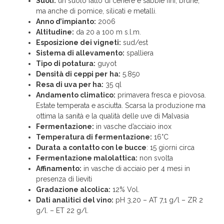
Suoli:
un suolo fatto di cenere e sabbie fini, brune,
ma anche di pomice, silicati e metalli.
Anno d’impianto:
2006
Altitudine:
da 20 a 100 m s.l.m.
Esposizione dei vigneti:
sud/est
Sistema di allevamento:
spalliera
Tipo di potatura:
guyot
Densità di ceppi per
ha:
5.850
Resa di uva per ha:
35 ql
Andamento climatico:
primavera fresca e piovosa.
Estate temperata e asciutta. Scarsa la produzione ma
ottima la sanità e la qualità delle uve di Malvasia
Fermentazione:
in vasche d’acciaio inox
Temperatura di fermentazione:
16°C
Durata
a contatto con le bucce
: 15 giorni circa
Fermentazione malolattica:
non svolta
Affinamento:
in vasche di acciaio per 4 mesi in
presenza di lieviti
Gradazione alcolica:
12% Vol.
Dati analitici del vino:
pH 3,20 – AT 7,1 g/l – ZR 2
g/l. – ET 22 g/l.