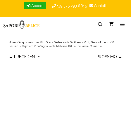
Vai
Accedi
+39 375 793 6615
|
Contatti
al
contenuto
Menu
Home
/
Acquista online: Vini Olio e Gastronomia Siciliana
/
Vini, Birre e Liquori
/
Vini
Siciliani
/ Capofaro Vino Vigna Paola Malvasia IGT Salina Tasca d’Almerita
← PRECEDENTE
PROSSIMO →