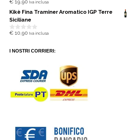
€
19,90
Iva inclusa
0
s
Kikè Fina Traminer Aromatico IGP Terre
u
5
Siciliane
€
10,90
Iva inclusa
0
s
u
5
I NOSTRI CORRIERI: