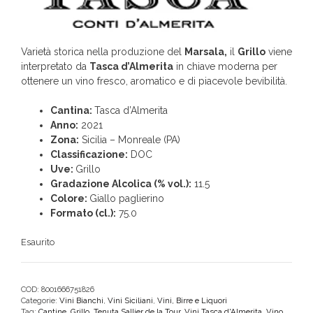
Varietà storica nella produzione del
Marsala,
il
Grillo
viene
interpretato da
Tasca d’Almerita
in chiave moderna per
ottenere un vino fresco, aromatico e di piacevole bevibilità.
Cantina:
Tasca d’Almerita
Anno:
2021
Zona:
Sicilia – Monreale (PA)
Classificazione:
DOC
Uve:
Grillo
Gradazione Alcolica (% vol.):
11.5
Colore:
Giallo paglierino
Formato (cl.):
75.0
Esaurito
COD:
8001666751826
Categorie:
Vini Bianchi
,
Vini Siciliani
,
Vini, Birre e Liquori
Tag:
Cantine
,
Grillo
,
Tenuta Sallier de la Tour
,
Vini Tasca d'Almerita
,
Vino