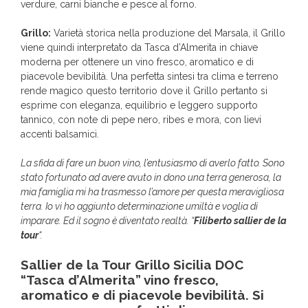
verdure, carni bianche e pesce al forno.
Grillo:
Varietà storica nella produzione del Marsala, il Grillo
viene quindi interpretato da Tasca d’Almerita in chiave
moderna per ottenere un vino fresco, aromatico e di
piacevole bevibilità. Una perfetta sintesi tra clima e terreno
rende magico questo territorio dove il Grillo pertanto si
esprime con eleganza, equilibrio e leggero supporto
tannico, con note di pepe nero, ribes e mora, con lievi
accenti balsamici.
La sfida di fare un buon vino, l’entusiasmo di averlo fatto. Sono
stato fortunato ad avere avuto in dono una terra generosa, la
mia famiglia mi ha trasmesso l’amore per questa meravigliosa
terra. Io vi ho aggiunto determinazione umiltà e voglia di
imparare. Ed il sogno è diventato realtà. “
Filiberto sallier de la
tour
“.
Sallier de la Tour Grillo Sicilia DOC
“Tasca d’Almerita” vino fresco,
aromatico e di piacevole bevibilità. Si