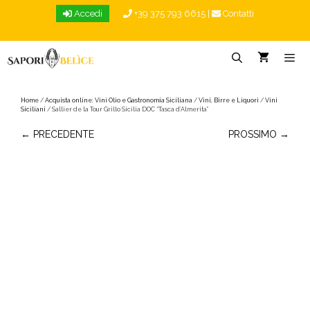
Vai
Accedi
+39 375 793 6615
|
Contatti
al
contenuto
Menu
Home
/
Acquista online: Vini Olio e Gastronomia Siciliana
/
Vini, Birre e Liquori
/
Vini
Siciliani
/ Sallier de la Tour Grillo Sicilia DOC “Tasca d’Almerita”
← PRECEDENTE
PROSSIMO →