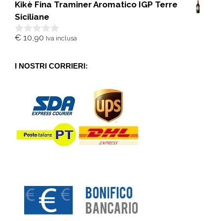
Kikè Fina Traminer Aromatico IGP Terre
u
5
Siciliane
€
10,90
Iva inclusa
0
s
u
5
I NOSTRI CORRIERI: