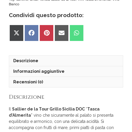
Bianco
Condividi questo prodotto:
Share
Share
Share
Share
Share
on
on
on
on
on
X
Facebook
Pinterest
Email
WhatsApp
(Twitter)
Descrizione
Informazioni aggiuntive
Recensioni (0)
Descrizione
Il
Sallier de la Tour Grillo Sicilia DOC
“
Tasca
d’Almerita
” vino che sicuramente al palato si presenta
equilibrato e armonico, con una delicata acidità. Si
accompagna con frutti di mare, primi piatti di pasta con