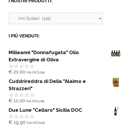
I NOSTRI PRODOTTI:
I PIÙ VENDUTI:
Milleanni "Donnafugata" Olio
Extravergine di Oliva
€
21,00
Iva inclusa
0
s
Cuddrireddra di Delia "Alaimo e
u
5
Strazzeri"
€
11,00
Iva inclusa
0
s
Due Lune "Cellaro" Sicilia DOC
u
5
€
19,90
Iva inclusa
0
s