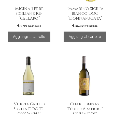
Micina Terre
Damarino Sicilia
Siciliane IGP
Bianco DOC
“Cellaro”
“Donnafugata”
€
9,90
€
11,90
Iva inclusa
Iva inclusa
Aggiungi al carrello
Aggiungi al carrello
Vurria Grillo
Chardonnay
Sicilia DOC “Di
“Feudo Arancio”
Giovanna”
Sicilia DOC